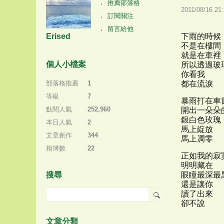
推薦部落格
2011
/
08
/
16
21
:
訂閱關注
留言給他
Erised
下雨的時候
不是在樓間
就是在車裡
個人小檔案
所以透過玻
你看我
部落格推薦
：
1
都在流淚
等級
：
7
暴雨打在車
點閱人氣
：
252,960
開出一朵朵
銀白色玫瑰
本日人氣
：
2
馬上綻放
文章創作
：
344
馬上凋零
相簿數
：
22
正如我的寂
明明藏在
搜尋
眼瞳最深最
還是讓你
讀了出來
卻不說
文章分類