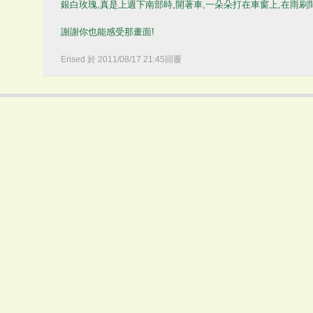
銀白玫瑰,真是上週下南部時,開著車,一朵朵打在車窗上,在雨刷
謝謝你也能感受那畫面!
Erised
於
2011
/
08
/
17
21
:
45
回覆