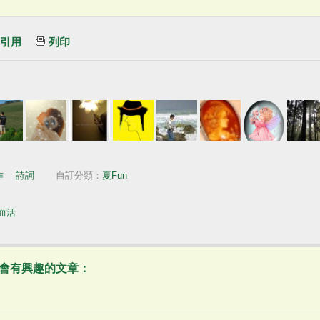
引用
列印
作
｜
詩詞
自訂分類：
夏Fun
而活
會有興趣的文章：