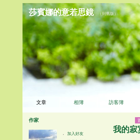
莎賓娜的意若思鏡
（
到舊版
）
文章
相簿
訪客簿
作家
我的寂
加入好友