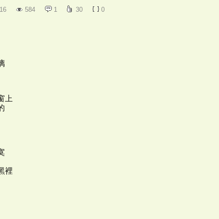
16
584
1
30
0
璃
窗上
的
寞
黑裡