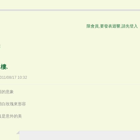
限會員,要發表迴響,請先登入
：
1樓.
011
/
08
/
17
10
:
32
雨的意象
用白玫瑰來形容
真是意外的美