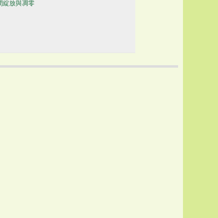
間綻放與凋零