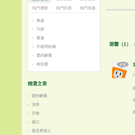
熱門瀏覽
熱門回應
熱門推薦
春趁
只願
重逢
迴響（1） 
不能問的痛
愛的解藥
相信愛
2
精選文章
愛的解藥
淡雨
舌吻
藉口
遇見那個人