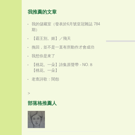
我推薦的文章
我的儲藏室（發表於6月號皇冠雜誌 784
期）
【霸王別。姬】／飛天
挽回，並不是一直有所動作才會成功
我想你是來了
【桃花。一朵】詩集原聲帶 - NO.８
【桃花。一朵】
老查詩歌：閨怨
>
部落格推薦人