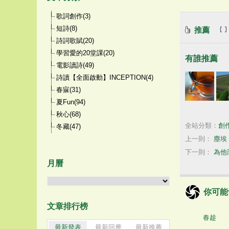
歌詞創作(3)
短詩(8)
推薦
詩詞歌賦(20)
學習愛的20堂課(20)
有誰推薦
電影讀詩(49)
詩讀【全面啟動】INCEPTION(4)
春寐(31)
夏Fun(94)
秋心(68)
全站分類：
創
冬藏(47)
上一則：
塵埃
下一則：
為他
月曆
你可能
文章排行榜
春趁
最新發表
最新回應
最新推薦