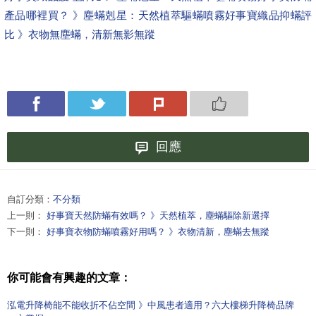
產品哪裡買？ 》塵蟎剋星：天然植萃驅蟎噴霧
好事寶織品抑蟎評
比 》衣物無塵蟎，清新無影無蹤
回應
自訂分類：
不分類
上一則：
好事寶天然防蟎有效嗎？ 》天然植萃，塵蟎驅除新選擇
下一則：
好事寶衣物防蟎噴霧好用嗎？ 》衣物清新，塵蟎去無蹤
你可能會有興趣的文章：
泓電升降椅能不能收折不佔空間 》中風患者適用？六大樓梯升降椅品牌