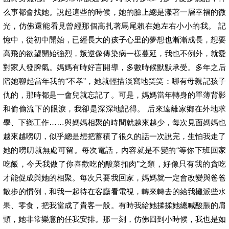
么事都會找她。說起這些的時候，她的臉上總是漾著一層幸福的微
光，仿佛還能看見曾經那個高扎著馬尾賴在她左右小小的我。 記
憶中，從初中開始，已經長大的孩子心里的夢想也漸漸成長，想要
高飛的欲望開始強烈，叛逆像傳染病一樣蔓延，我也不例外，就愛
對家人發脾氣。媽媽有時好言開導，多數時候默默承受。多年之后
陪她聊起當年我的“不孝”，她就輕描淡寫地笑笑：哪有母親記孩子
仇的，那時都是一會兒就忘記了。可是，媽媽當年轉身的單薄背影
和偷偷流下的眼淚，我卻是深深地記得。 后來遠離家鄉在外地求
學、下鄉工作……與媽媽相聚的時間就越來越少，每次見面媽媽也
越來越嘮叨，似乎總是想把蓄積了很久的話一次說完，生怕我走了
她的嘮叨就無處可留。每次電話，內容就是不變的“等你下班回家
吃飯，今天我做了你喜歡吃的酸菜扣肉”之類，好像只有我的貪吃
才能促成與她的相聚。每次只要我回家，媽媽就一定會改變與爸爸
散步的慣例，和我一起待在客廳看電視，轉來轉去的給我攤派些水
果、零食，把我當成了貴客一般。有時我給她揉揉她總喊酸脹的肩
頸，她非常樂意的任我安排。那一刻，仿佛回到小時候，我也是如