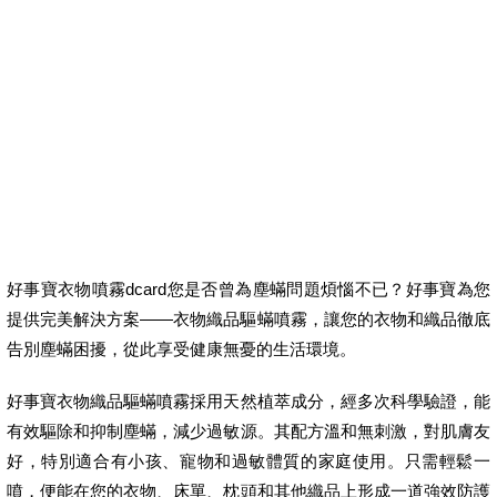
好事寶衣物噴霧dcard您是否曾為塵蟎問題煩惱不已？好事寶為您
提供完美解決方案——衣物織品驅蟎噴霧，讓您的衣物和織品徹底
告別塵蟎困擾，從此享受健康無憂的生活環境。
好事寶衣物織品驅蟎噴霧採用天然植萃成分，經多次科學驗證，能
有效驅除和抑制塵蟎，減少過敏源。其配方溫和無刺激，對肌膚友
好，特別適合有小孩、寵物和過敏體質的家庭使用。只需輕鬆一
噴，便能在您的衣物、床單、枕頭和其他織品上形成一道強效防護