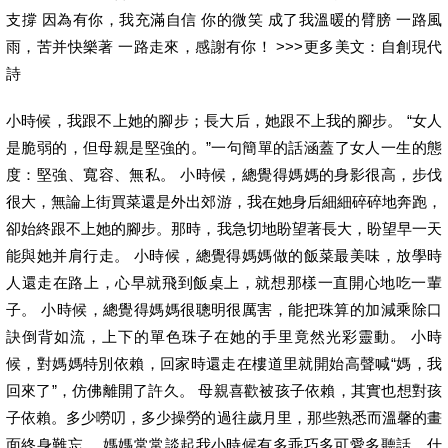
支撐 因為有你，我充滿自信 你的微笑 成了我溫暖的臂膀 一路風
雨，苦并快樂著 一路走來，感謝有你！ >>>更多美文：自創現代
詩
小時候，我跟不上她的腳步；長大后，她跟不上我的腳步。 “女人
是脆弱的，但母親是堅強的。”一句簡單的話涵蓋了女人一生的態
度：堅強、寬容、無私。 小時候，總覺得媽媽的身影很高，步伐
很大，無論上街買菜還是外出郊游，我在她身后細細碎碎地奔跑，
卻始終跟不上她的腳步。那時，我急切地盼望著長大，盼望早一天
能與她并肩行走。 小時候，總覺得媽媽做的飯菜最美味，放學時
人還走在路上，心早就飛到飯桌上，就想那樣一直開心地吃一輩
子。 小時候，總覺得媽媽很聰明很厲害，能把珠算的加減乘除口
訣倒背如流，上下的單色珠子在她的手里竟然光彩靈動。 小時
候，對媽媽特別依賴，回家時還走在樓道里就開始高聲喊“媽，我
回來了”，仿佛離開了許久。 母親喜歡被孩子依賴，其實也想對孩
子依賴。多少嘮叨，多少操勞的過往歲月里，那些熟悉而溫馨的畫
面終身難忘。 媽媽常常談起我小時候有多乖巧多可愛多聽話，什