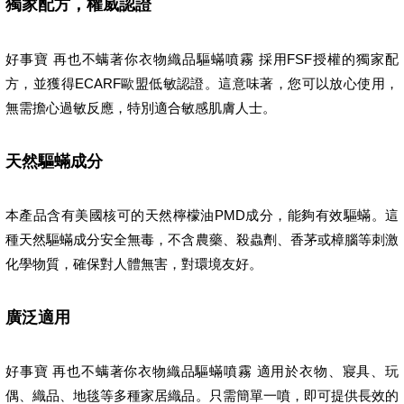
獨家配方，權威認證
好事寶 再也不螨著你衣物織品驅蟎噴霧 採用FSF授權的獨家配
方，並獲得ECARF歐盟低敏認證。這意味著，您可以放心使用，
無需擔心過敏反應，特別適合敏感肌膚人士。
天然驅蟎成分
本產品含有美國核可的天然檸檬油PMD成分，能夠有效驅蟎。這
種天然驅蟎成分安全無毒，不含農藥、殺蟲劑、香茅或樟腦等刺激
化學物質，確保對人體無害，對環境友好。
廣泛適用
好事寶 再也不螨著你衣物織品驅蟎噴霧 適用於衣物、寢具、玩
偶、織品、地毯等多種家居織品。只需簡單一噴，即可提供長效的