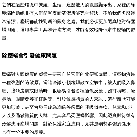
它們在這些環境中繁殖、生活。這麼驚人的數量顯示出，家裡的除
塵蟎問題絕非有人們簡單表面清潔所能完全解決。不論我們多麼經
常清潔，塵蟎都能找到新的藏身之處。我們必須更加認真地對待塵
蟎問題，選用專業工具和合適方法，才能有效地降低家中塵蟎的數
量。
除塵蟎會引發健康問題
塵蟎對人體健康的威脅主要來自於它們的糞便和屍體，這些物質是
一種強烈的過敏原。當這些微小顆粒飄散在空氣中，被人們吸入鼻
腔、接觸皮膚或眼睛時，很容易引發各種過敏反應，如打噴嚏、流
鼻涕、眼睛發癢和紅腫等。對於敏感體質的人來說，這些癥狀可能
更加顯著，甚至會發展成為哮喘等嚴重的呼吸道疾病。兒童和老年
人以及過敏體質的人群，尤其容易受塵蟎影響。因此認真對待並有
效解決除塵蟎問題，對於保護家庭成員，尤其是弱勢群體的健康，
具有十分重要的意義。