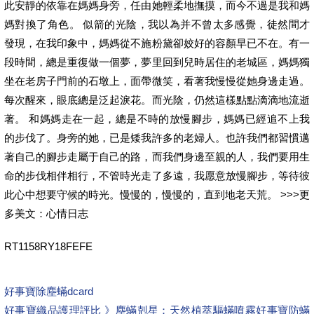
此安靜的依靠在媽媽身旁，任由她輕柔地撫摸，而今不過是我和媽
媽對換了角色。 似箭的光陰，我以為并不曾太多感覺，徒然間才
發現，在我印象中，媽媽從不施粉黛卻姣好的容顏早已不在。有一
段時間，總是重復做一個夢，夢里回到兒時居住的老城區，媽媽獨
坐在老房子門前的石墩上，面帶微笑，看著我慢慢從她身邊走過。
每次醒來，眼底總是泛起淚花。而光陰，仍然這樣點點滴滴地流逝
著。 和媽媽走在一起，總是不時的放慢腳步，媽媽已經追不上我
的步伐了。身旁的她，已是矮我許多的老婦人。也許我們都習慣邁
著自己的腳步走屬于自己的路，而我們身邊至親的人，我們要用生
命的步伐相伴相行，不管時光走了多遠，我愿意放慢腳步，等待彼
此心中想要守候的時光。慢慢的，慢慢的，直到地老天荒。 >>>更
多美文：心情日志
RT1158RY18FEFE
好事寶除塵蟎dcard
好事寶織品護理評比 》塵蟎剋星：天然植萃驅蟎噴霧
好事寶防蟎