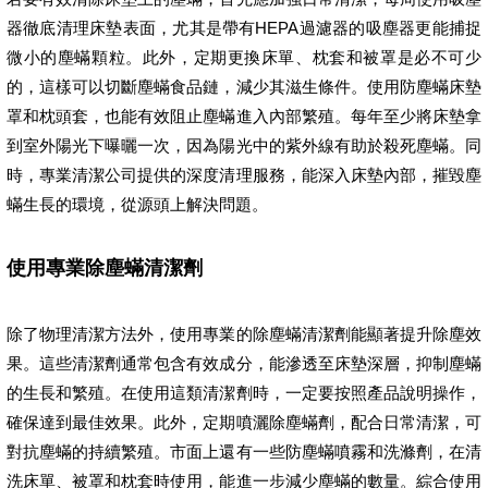
器徹底清理床墊表面，尤其是帶有HEPA過濾器的吸塵器更能捕捉
微小的塵蟎顆粒。此外，定期更換床單、枕套和被罩是必不可少
的，這樣可以切斷塵蟎食品鏈，減少其滋生條件。使用防塵蟎床墊
罩和枕頭套，也能有效阻止塵蟎進入內部繁殖。每年至少將床墊拿
到室外陽光下曝曬一次，因為陽光中的紫外線有助於殺死塵蟎。同
時，專業清潔公司提供的深度清理服務，能深入床墊內部，摧毀塵
蟎生長的環境，從源頭上解決問題。
使用專業除塵蟎清潔劑
除了物理清潔方法外，使用專業的除塵蟎清潔劑能顯著提升除塵效
果。這些清潔劑通常包含有效成分，能滲透至床墊深層，抑制塵蟎
的生長和繁殖。在使用這類清潔劑時，一定要按照產品說明操作，
確保達到最佳效果。此外，定期噴灑除塵蟎劑，配合日常清潔，可
對抗塵蟎的持續繁殖。市面上還有一些防塵蟎噴霧和洗滌劑，在清
洗床單、被罩和枕套時使用，能進一步減少塵蟎的數量。綜合使用