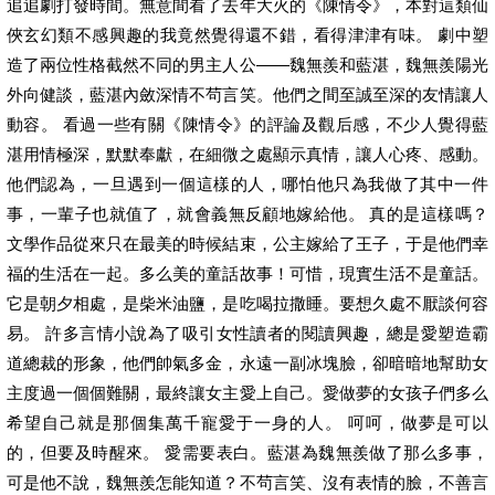
追追劇打發時間。無意間看了去年大火的《陳情令》，本對這類仙
俠玄幻類不感興趣的我竟然覺得還不錯，看得津津有味。 劇中塑
造了兩位性格截然不同的男主人公——魏無羨和藍湛，魏無羨陽光
外向健談，藍湛內斂深情不茍言笑。他們之間至誠至深的友情讓人
動容。 看過一些有關《陳情令》的評論及觀后感，不少人覺得藍
湛用情極深，默默奉獻，在細微之處顯示真情，讓人心疼、感動。
他們認為，一旦遇到一個這樣的人，哪怕他只為我做了其中一件
事，一輩子也就值了，就會義無反顧地嫁給他。 真的是這樣嗎？
文學作品從來只在最美的時候結束，公主嫁給了王子，于是他們幸
福的生活在一起。多么美的童話故事！可惜，現實生活不是童話。
它是朝夕相處，是柴米油鹽，是吃喝拉撒睡。要想久處不厭談何容
易。 許多言情小說為了吸引女性讀者的閱讀興趣，總是愛塑造霸
道總裁的形象，他們帥氣多金，永遠一副冰塊臉，卻暗暗地幫助女
主度過一個個難關，最終讓女主愛上自己。愛做夢的女孩子們多么
希望自己就是那個集萬千寵愛于一身的人。 呵呵，做夢是可以
的，但要及時醒來。 愛需要表白。藍湛為魏無羨做了那么多事，
可是他不說，魏無羨怎能知道？不茍言笑、沒有表情的臉，不善言