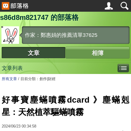
s86d8m821747 的部落格
作家：鄭惠娟的推薦清單37625
文章
相簿
文章列表
所有文章
/
目前分類：創作|財經
好事寶塵蟎噴霧dcard 》塵蟎剋
星：天然植萃驅蟎噴霧
2024
/
06
/
23
00:34:58