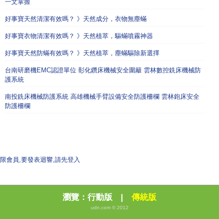
一文掌握
好事寶天然清潔有效嗎？ 》天然成分，衣物無塵蟎
好事寶衣物清潔有效嗎？ 》天然植萃，驅蟎噴霧神器
好事寶天然防蟎有效嗎？ 》天然植萃，塵蟎驅除新選擇
台南研磨機EMC認證單位 彰化鑽床機械安全圍籬 雲林數控銑床機械防
護系統
南投銑床機械防護系統 高雄機械手臂設備安全防護柵欄 雲林鉋床安全
防護柵欄
限會員,要發表迴響,請先登入
瀏覽：
行動版
|
傳統版
udn.com © 2012