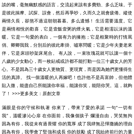
談的嘴，毫無幽默感的語言，交流起來該有多費勁、多么乏味。于
是彼此揣摩、試探、誤會，然后再爭吵，久而久之就會疲倦。縱使
兩情久長，卻熬不過這朝朝暮暮。多么遺憾！ 生活需要溫度。它
是兩情相悅的歡喜，它是壹飯壹粥的煙火氣，它是相濡以沫的溫
暖。它是一句愛的表白，一個有力的擁抱；它是相聚時的打情罵
俏、卿卿我我，分別后的彼此牽掛、噓寒問暖；它是少年夫妻老來
伴，它是床頭吵架床尾合。 有人說，一束玫瑰花就可以讓一個十
八歲的少女動心，而一枚鉆戒或許都不能打動一位三十歲女人的芳
心。不是因為三十歲女人更物質、更現實，而是因為她們更懂得生
活的真諦。 找一個溫暖的人再嫁吧！也許他不是高富帥，但他體
貼入微，能盡自己所能讓你幸福，能讓你笑，能陪你哭。這，就夠
了！ >>>更多美文：原創文章
滿眼是你的守候和執著 你來了，帶來了愛的承諾 一句“一切有
我”，溫暖滲沁心扉 在你面前，我像個孩子 爛漫自由，哭笑無拘
因為有你，我從未有過畏懼 你的寬厚 成了我肆無忌憚撒嬌的理由
因為有你，我學會了堅強和成長 你的鼓勵 成了我始終前行的力量