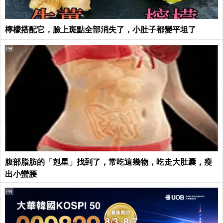
檸檬搭配它，臉上斑點全部消失了，小肚子都變平坦了
PR
腹部脂肪的「剋星」找到了，常吃這幾物，吃走大肚囊，瘦
出小蠻腰
PR