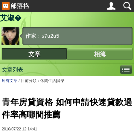
艾淑�
作家：s7u2u5
文章
相簿
文章列表
所有文章
/
目前分類：休閒生活|音樂
青年房貸資格 如何申請快速貸款過
件率高哪間推薦
2016
/
07
/
22
12:14:41