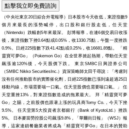
（中央社東京20日綜合外電報導）日本股市今天收低，東證指數9
個月來最長的漲勢喊停，出口股和銀行股走低，任天堂
（Nintendo）跌幅創5年來最深。 彭博報導，在連6個交易日收漲
後，東證指數下挫0.64點或0.05%，收1330.75點，午盤一度挫跌
0.9%。日經225指數下跌41.42點或0.25%，收16681.89點。 「精
靈寶可夢Go」（Pokemon Go）在全世界掀起熱潮，帶動任天堂
飆漲逾120%後，今天股價下跌。 東京SMBC日興證券公司
（SMBC Nikko SecuritiesInc.）資深策略師太田千尋說：「考慮到
沒有任何推動股市的實際催化劑，日經225指數已漲到遠超過25日
移動均線，市場需要喘一口氣。任天堂股價也需要喘口氣。」 任
天堂重挫13%，對東證指數造成的拖累最大。 拜「精靈寶可夢
Go」之賜，之前股價也跟著上漲的玩具商Tomy Co.，今天下挫
9.5%。 任天堂第5大投資者京都銀行（Bank of KyotoLtd.）挫跌
5%。 日本麥當勞控股公司飆漲9.8%，「華爾街日報」（WSJ）報
導，這家連鎖餐廳業者將成為「精靈寶可夢Go」在日本的贊助