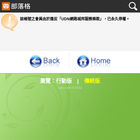
該帳號之會員由於違反「UDN網路城邦服務條款」
瀏覽：
行動版
|
傳統版
udn.com © 2012