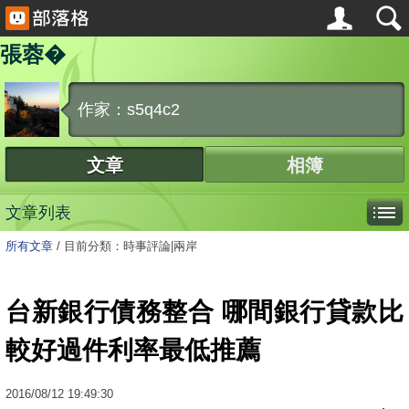
張蓉�
作家：s5q4c2
文章
相簿
文章列表
所有文章
/
目前分類：時事評論|兩岸
台新銀行債務整合 哪間銀行貸款比
較好過件利率最低推薦
2016
/
08
/
12
19:49:30