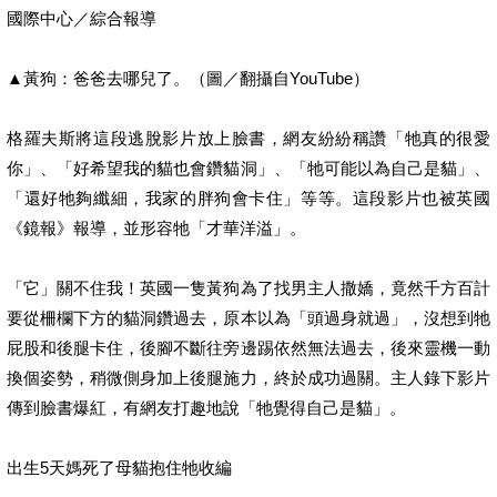
國際中心／綜合報導
▲黃狗：爸爸去哪兒了。（圖／翻攝自YouTube）
格羅夫斯將這段逃脫影片放上臉書，網友紛紛稱讚「牠真的很愛
你」、「好希望我的貓也會鑽貓洞」、「牠可能以為自己是貓」、
「還好牠夠纖細，我家的胖狗會卡住」等等。這段影片也被英國
《鏡報》報導，並形容牠「才華洋溢」。
「它」關不住我！英國一隻黃狗為了找男主人撒嬌，竟然千方百計
要從柵欄下方的貓洞鑽過去，原本以為「頭過身就過」，沒想到牠
屁股和後腿卡住，後腳不斷往旁邊踢依然無法過去，後來靈機一動
換個姿勢，稍微側身加上後腿施力，終於成功過關。主人錄下影片
傳到臉書爆紅，有網友打趣地說「牠覺得自己是貓」。
出生5天媽死了母貓抱住牠收編