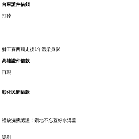
台東證件借錢
打掉
獅王賽西爾走後1年溫柔身影
高雄證件借款
再現
彰化民間借款
禮貌浣熊認證！鑽地不忘蓋好水溝蓋
嗚剃