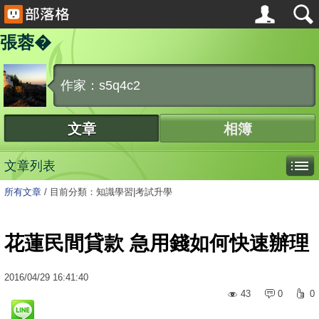
張蓉�
作家：s5q4c2
文章
相簿
文章列表
所有文章
/
目前分類：知識學習|考試升學
花蓮民間貸款 急用錢如何快速辦理
2016
/
04
/
29
16:41:40
43
0
0