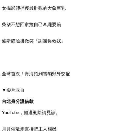
女攝影師捕獲最壯觀的大象巨乳
柴柴不想回家拉自己牽繩耍賴
波斯貓臉掛微笑「謝謝你救我」
全球首次！青海拍到雪豹野外交配
▼影片取自
台北身分證借款
YouTube，如遭刪除請見諒。
月月催散步直接把主人相機