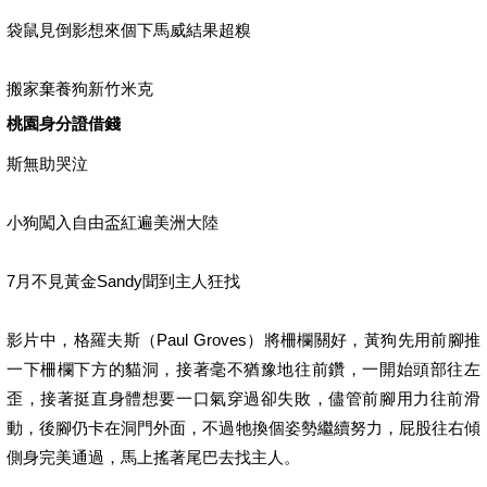
袋鼠見倒影想來個下馬威結果超糗
搬家棄養狗新竹米克
桃園身分證借錢
斯無助哭泣
小狗闖入自由盃紅遍美洲大陸
7月不見黃金Sandy聞到主人狂找
影片中，格羅夫斯（Paul Groves）將柵欄關好，黃狗先用前腳推
一下柵欄下方的貓洞，接著毫不猶豫地往前鑽，一開始頭部往左
歪，接著挺直身體想要一口氣穿過卻失敗，儘管前腳用力往前滑
動，後腳仍卡在洞門外面，不過牠換個姿勢繼續努力，屁股往右傾
側身完美通過，馬上搖著尾巴去找主人。