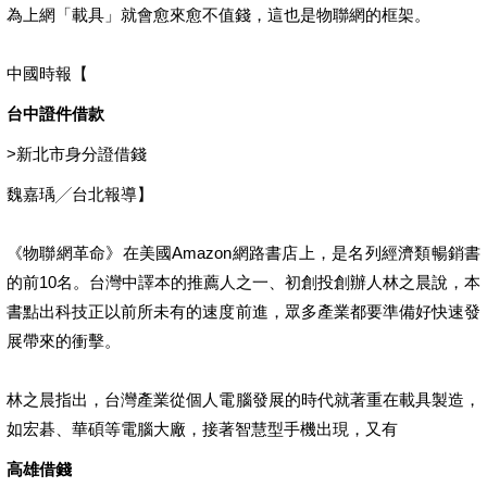
為上網「載具」就會愈來愈不值錢，這也是物聯網的框架。
中國時報【
台中證件借款
>
新北市身分證借錢
魏嘉瑀╱台北報導】
《物聯網革命》在美國Amazon網路書店上，是名列經濟類暢銷書
的前10名。台灣中譯本的推薦人之一、初創投創辦人林之晨說，本
書點出科技正以前所未有的速度前進，眾多產業都要準備好快速發
展帶來的衝擊。
林之晨指出，台灣產業從個人電腦發展的時代就著重在載具製造，
如宏碁、華碩等電腦大廠，接著智慧型手機出現，又有
高雄借錢