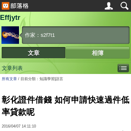
Effjytr
作家：s2f7t1
文章
相簿
文章列表
所有文章
/
目前分類：知識學習|語言
彰化證件借錢 如何申請快速過件低
率貸款呢
2016
/
04
/
07
14:11:10