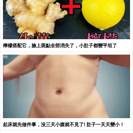
檸檬搭配它，臉上斑點全部消失了，小肚子都變平坦了
PR
起床就先做件事，沒三天小腹就不見了! 肚子一天天變小！