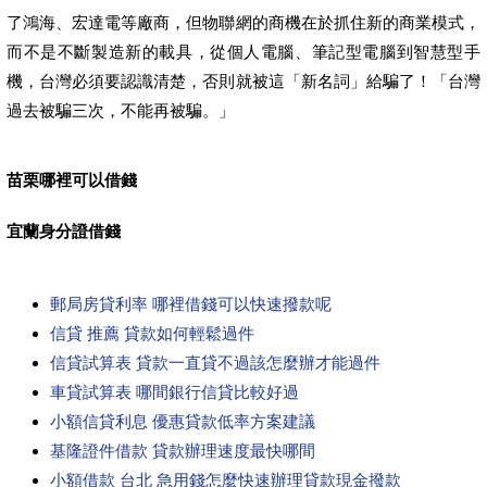
了鴻海、宏達電等廠商，但物聯網的商機在於抓住新的商業模式，
而不是不斷製造新的載具，從個人電腦、筆記型電腦到智慧型手
機，台灣必須要認識清楚，否則就被這「新名詞」給騙了！「台灣
過去被騙三次，不能再被騙。」
苗栗哪裡可以借錢
宜蘭身分證借錢
郵局房貸利率 哪裡借錢可以快速撥款呢
信貸 推薦 貸款如何輕鬆過件
信貸試算表 貸款一直貸不過該怎麼辦才能過件
車貸試算表 哪間銀行信貸比較好過
小額信貸利息 優惠貸款低率方案建議
基隆證件借款 貸款辦理速度最快哪間
小額借款 台北 急用錢怎麼快速辦理貸款現金撥款