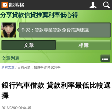
分享貸款信貸推薦利率低心得
作家：貸款專業貸款免費諮詢建議
文章
相簿
文章列表
所有文章
/
目前分類：知識學習|考試升學
銀行汽車借款 貸款利率最低比較選
擇
2016
/
02
/
09
06:44:45