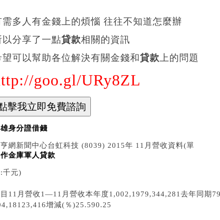
有需多人有金錢上的煩惱 往往不知道怎麼辦
所以分享了一點
貸款
相關的資訊
希望可以幫助各位解決有關金錢和
貸款
上的問題
http://goo.gl/URy8ZL
高雄身分證借錢
亨網新聞中心台虹科技 (8039) 2015年 11月營收資料(單
合作金庫軍人貸款
:千元)
目11月營收1—11月營收本年度1,002,1979,344,281去年同期798
04,18123,416增減(％)25.590.25