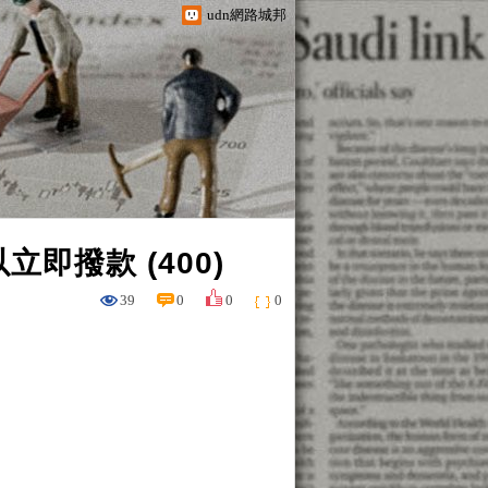
udn網路城邦
即撥款 (400)
39
0
0
0