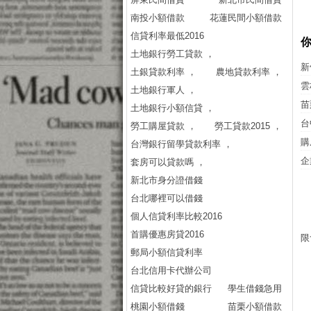
南投小額借款
花蓮民間小額借款
信貸利率最低2016
土地銀行勞工貸款 ，
新
土銀貸款利率 ，
農地貸款利率 ，
雲
土地銀行軍人 ，
苗
土地銀行小額信貸 ，
台
勞工購屋貸款 ，
勞工貸款2015 ，
購
台灣銀行留學貸款利率 ，
企
套房可以貸款嗎 ，
新北市身分證借錢
台北哪裡可以借錢
個人信貸利率比較2016
首購優惠房貸2016
限
郵局小額信貸利率
台北信用卡代辦公司
信貸比較好貸的銀行
學生借錢急用
桃園小額借錢
苗栗小額借款