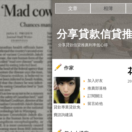
文章
相簿
分享貸款信貸
分享貸款信貸推薦利率低心得
作家
加入好友
20
推薦部落格
訂閱關注
留言給他
貸款專業貸款免
費諮詢建議