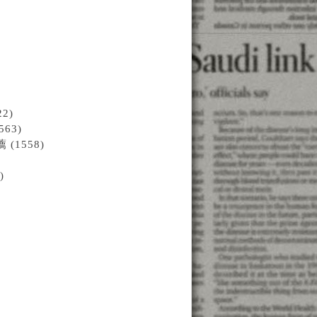
2)
63)
1558)
)