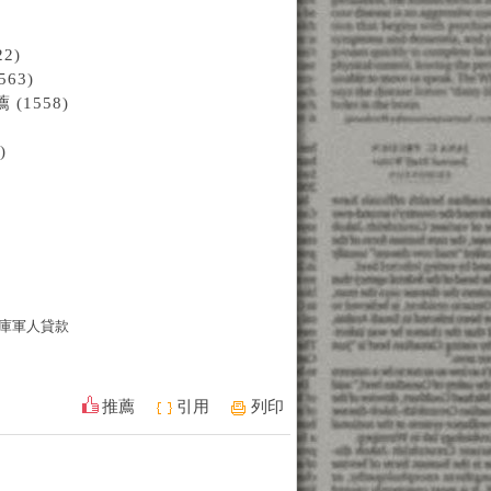
2)
63)
1558)
)
庫軍人貸款
推薦
引用
列印