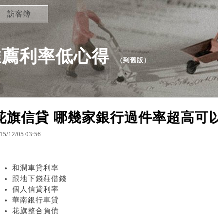
訪客簿
推薦利率低心得
（
到舊版
）
花旗信貸 哪幾家銀行過件率超高可以立
15
/
12
/
05
03
:
56
和潤車貸利率
跟地下錢莊借錢
個人信貸利率
華南銀行車貸
花旗整合負債