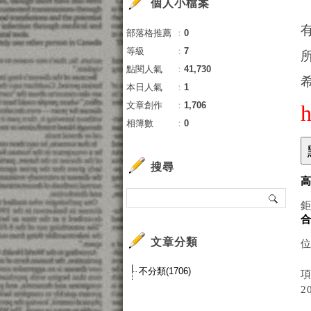
個人小檔案
部落格推薦
：
0
等級
：
7
點閱人氣
：
41,730
本日人氣
：
1
文章創作
：
1,706
相簿數
：
0
搜尋
鉅
文章分類
位
不分類(1706)
項
2