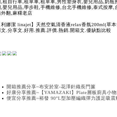
園,租自行車,租單車,租單車,男性塑身衣,嬰兒用品,奶
網,嬰兒用品,學步鞋,手機維修,台北手機維修,泰式按摩
指外翻,麻糬老店
利娜潔 linajet】天然空氣清香液relax香氛200ml
用文.分享文.好用.推薦.評價.熱銷.開箱文.優缺點比較
開箱推薦分享~布安於室-花澤針織長門簾
好康分享推薦~【YAMAZAKI】Plate層板廚具小
便宜分享推薦~裕發 90°L型加壓編織彈力護足吸震船型