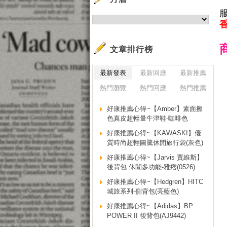
香
文章排行榜
最新發表
最新回應
最新推薦
熱門瀏覽
熱門回應
熱門推薦
好康推薦心得~【Amber】素面擦
色真皮超輕量牛津鞋-咖啡色
好康推薦心得~【KAWASKI】優
質時尚超輕圖騰休閒旅行袋(灰色)
好康推薦心得~【Jarvis 賈維斯】
後背包 休閒多功能-雅痞(0526)
好康推薦心得~【Hedgren】HITC
城旅系列-側背包(亮藍色)
好康推薦心得~【Adidas】BP
POWER II 後背包(AJ9442)