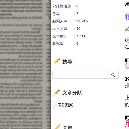
部落格推薦
：
0
等級
：
7
點閱人氣
：
90,213
本日人氣
：
10
文章創作
：
3,311
網
相簿數
：
0
搜尋
於
文章分類
上
不分類(0)
月曆