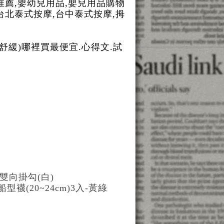
瓶推薦,嬰幼兒用品,嬰兒用品購物
,台北泰式按摩,台中泰式按摩,拇
(草本舒緩)哪裡買最便宜.心得文.試
物雙向掛勾(白)
襪(20~24cm)3入-黃綠