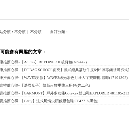
站分類：
不分類
｜
不分類
自訂分類：
你可能會有興趣的文章：
康推薦心得~【Adidas】BP POWER II 後背包(AJ9442)
康推薦心得~【DF BAG SCHOOL皮夾】義式經典荔紋牛皮6卡3照零錢袋可拆式
康推薦心得~【WAVE3男款】WAVE3珠光素色月牙人字夾腳拖-咖啡(17101302)
賣推薦心得~【法國盒子】韓版吊飾垂墬三用包(共二色)
賣推薦心得~【GARMONT】戶外多功能Gore-tex登山鞋EXPLORER 481195-
賣推薦心得~【Caiiy】法式風情尖頭低跟包鞋 CF427-3(黑色)