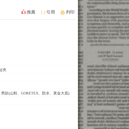
推薦
引用
列印
短夾
213 男款(山鞋、GORETEX、防水、黃金大底)