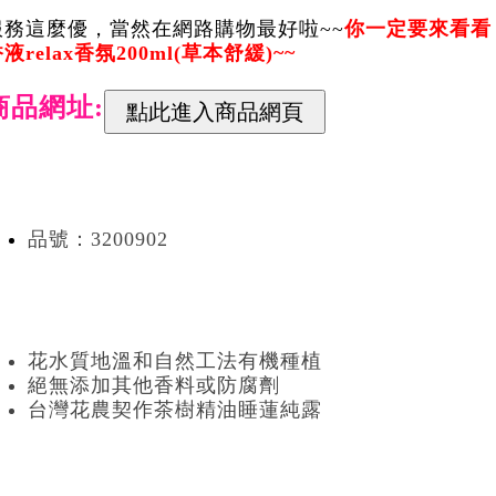
服務這麼優，當然在網路購物最好啦~~
你一定要來看看【
液relax香氛200ml(草本舒緩)~~
商品網址:
品號：3200902
花水質地溫和自然工法有機種植
絕無添加其他香料或防腐劑
台灣花農契作茶樹精油睡蓮純露