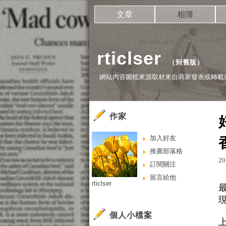
文章
相簿
rticlser
（
到舊版
）
網站內容圖檔來源取材來自商家發表或轉載
作家
加入好友
推薦部落格
20
訂閱關注
留言給他
rticlser
最
現
個人小檔案
上