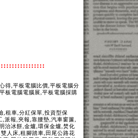
:::::::::::::::
心得,平板電腦比價,平板電腦分
,平板電腦電腦展,平板電腦採購
險,租車,分紅保單,投資型保
工,派報,夾報,靠腰墊,汽車窗簾,
三明治冰餅,金爐,環保金爐,焚化
床,雙人床,租腳踏車,田尾公路花