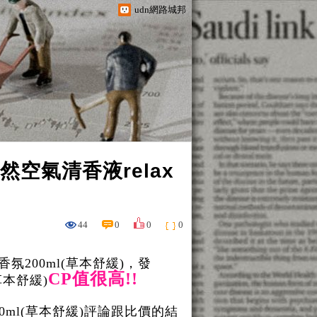
udn網路城邦
天然空氣清香液relax
44
0
0
0
香氛200ml(草本舒緩)，發
CP值很高!!
(草本舒緩)
200ml(草本舒緩)評論跟比價的結