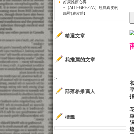
好康推薦心得
~【ALLEGREZZA】經典真皮帆
船鞋(麂皮藍)
精選文章
我推薦的文章
>
部落格推薦人
單
標籤