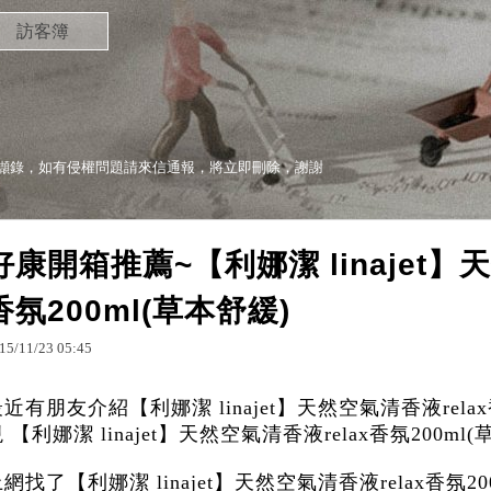
訪客簿
擷錄，如有侵權問題請來信通報，將立即刪除，謝謝
好康開箱推薦~【利娜潔 linajet】
香氛200ml(草本舒緩)
15
/
11
/
23
05
:
45
近有朋友介紹【利娜潔 linajet】天然空氣清香液relax
 【利娜潔 linajet】天然空氣清香液relax香氛200ml
網找了【利娜潔 linajet】天然空氣清香液relax香氛