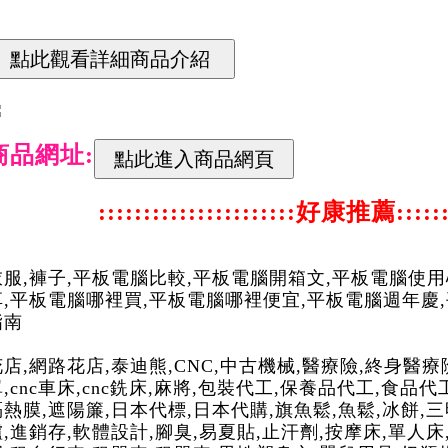
商品網址:
::::::::::::::::::::::好康推薦:::::::
衣服,褲子,平板電腦比較,平板電腦開箱文,平板電腦使用
享,平板電腦哪裡買,平板電腦哪裡便宜,平板電腦週年慶
指南
花店,網路花店,泰迪熊,CNC,中古機械,醫療險,終身醫療
,cnc車床,cnc銑床,麻將,包裝代工,保養品代工,食品代
隔熱膜,遮陽簾,日本代標,日本代購,旗魚鬆,魚鬆,冰餅,
爐,進銷存,軟體設計,腳臭,易夏貼,止汗劑,按摩床,單人