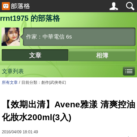
rrnt1975 的部落格
作家：中華電信 6s
文章
相簿
文章列表
所有文章
/
目前分類：創作|武俠奇幻
【效期出清】Avene雅漾 清爽控油
化妝水200ml(3入)
2016
/
04
/
09
18:01:49