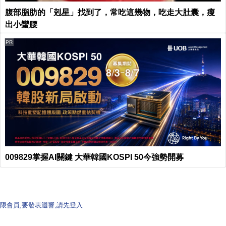
腹部脂肪的「剋星」找到了，常吃這幾物，吃走大肚囊，瘦
出小蠻腰
PR
009829掌握AI關鍵 大華韓國KOSPI 50今強勢開募
限會員,要發表迴響,請先登入