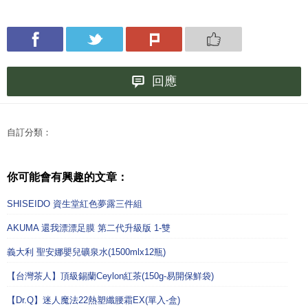
回應
自訂分類：
你可能會有興趣的文章：
SHISEIDO 資生堂紅色夢露三件組
AKUMA 還我漂漂足膜 第二代升級版 1-雙
義大利 聖安娜嬰兒礦泉水(1500mlx12瓶)
【台灣茶人】頂級錫蘭Ceylon紅茶(150g-易開保鮮袋)
【Dr.Q】迷人魔法22熱塑纖腰霜EX(單入-盒)