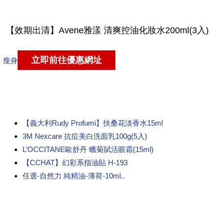
瘦身
【義大利Rudy Profumi】扶桑花淡香水15ml
3M Nexcare 抗痘美白洗面乳100g(5入)
L’OCCITANE歐舒丹 蠟菊賦活眼霜(15ml)
【CCHAT】幻彩系指油貼 H-193
任選-自然力 純精油-薄荷-10ml..