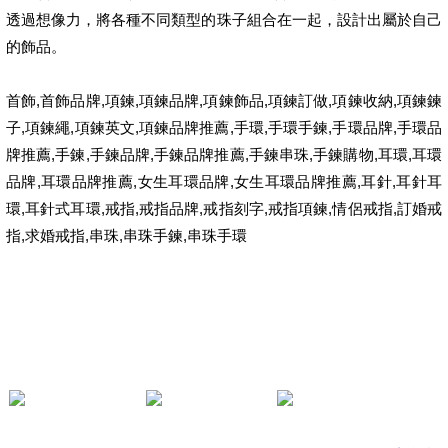
透過想像力，將各種不同類型的珠子組合在一起，設計出屬於自己
的飾品。
首飾
,
首飾品牌
,
項鍊
,
項鍊品牌
,
項鍊飾品
,
項鍊訂做
,
項鍊收納
,
項鍊鍊
子
,
項鍊繩
,
項鍊英文
,
項鍊品牌推薦
,
手環
,
手環手鍊
,
手環品牌
,
手環品
牌推薦
,
手鍊
,
手鍊品牌
,
手鍊品牌推薦
,
手鍊串珠
,
手鍊購物
,
耳環
,
耳環
品牌
,
耳環品牌推薦
,
女生耳環品牌
,
女生耳環品牌推薦
,
耳針
,
耳針耳
環
,
耳針式耳環
,
戒指
,
戒指品牌
,
戒指刻字
,
戒指項鍊
,
情侶戒指
,
訂婚戒
指
,
求婚戒指
,
串珠
,
串珠手鍊
,
串珠手環