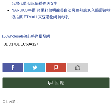
台灣代購 聖誕節禮物送女生
NARUKO牛爾 蘋果籽傳明酸美白淡斑臉頰膜10入眼唇卸妝
液推薦 ETMALL東森購物網 卸妝乳
168wholesale流行時尚批發網
F3DD17BDEC68A127
回應
自訂分類：