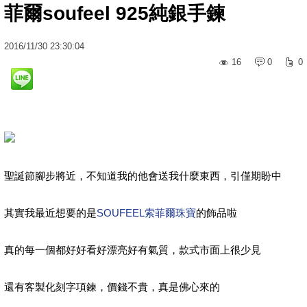
菲爾soufeel 925純銀手鍊
2016
/
11
/
30
23:30:04
16
0
0
聖誕節腳步將近，不知道我的他會送我什麼東西，引僅期盼中
其實我最近想要的是
SOUFEEL索菲爾珠寶
的飾品啦
真的每一個都好好看好漂亮好有氣質，款式市面上很少見
還有客製化刻字項鍊，價錢不貴，真是佛心來的