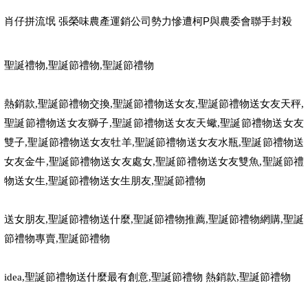
肖仔拼流氓 張榮味農產運銷公司勢力慘遭柯P與農委會聯手封殺
聖誕禮物
,
聖誕節禮物
,
聖誕節禮物
熱銷款
,
聖誕節禮物交換
,
聖誕節禮物送女友
,
聖誕節禮物送女友天秤
,
聖誕節禮物送女友獅子
,
聖誕節禮物送女友天蠍
,
聖誕節禮物送女友
雙子
,
聖誕節禮物送女友牡羊
,
聖誕節禮物送女友水瓶
,
聖誕節禮物送
女友金牛
,
聖誕節禮物送女友處女
,
聖誕節禮物送女友雙魚
,
聖誕節禮
物送女生
,
聖誕節禮物送女生朋友
,
聖誕節禮物
送女朋友
,
聖誕節禮物送什麼
,
聖誕節禮物推薦
,
聖誕節禮物網購
,
聖誕
節禮物專賣
,
聖誕節禮物
idea,
聖誕節禮物送什麼最有創意
,
聖誕節禮物 熱銷款
,
聖誕節禮物