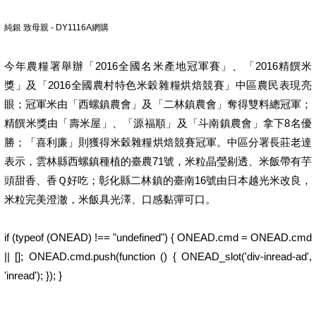
純銀 致母親 - DY1116A網購
今年農糧署舉辦「2016全國名米產地冠軍賽」、「2016精饌米
獎」及「2016全國農村特色米穀雜糧烘焙競賽」中區農民表現亮
眼；冠軍米由「西螺鎮農會」及「二林鎮農會」奪得雙料總冠軍；
精饌米獎由「壽米屋」、「源福順」及「斗南鎮農會」拿下8名優
勝；「喜利廉」則獲得米穀雜糧烘焙競賽冠軍。中區分署長莊老達
表示，雲林縣西螺鎮種植的臺農71號，米粒晶瑩剔透、米飯帶有芋
頭甜香、香Ｑ好吃；彰化縣二林鎮的臺南16號由日本越光米改良，
米粒完美澄澈，米飯具光澤、口感黏彈可口。
if (typeof (ONEAD) !== "undefined") { ONEAD.cmd = ONEAD.cmd
|| []; ONEAD.cmd.push(function () { ONEAD_slot('div-inread-ad',
'inread'); }); }