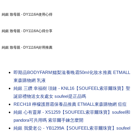
純銀 致母親 - DY1116A使用心得
純銀 致母親 - DY1116A心得分享
純銀 致母親 - DY1116A好用推薦
即期品BODYFARM鱷梨滋養晚霜50ml化妝水推薦 ETMALL
東森購物網 乳液
純銀 三鑽 幸福樹 項鏈 - KNL16【SOUFEEL索菲爾珠寶】聖
誕節禮物送女友處女 soufeel是正品嗎
RECH18 檸檬護唇霜保養品推薦 ETMALL東森購物網 痘痘
純銀 心有靈犀 - XS1259【SOUFEEL索菲爾珠寶】soufeel和
pandora可共用嗎 索菲爾手鍊怎麼開
純銀 我愛老公 - YB1299A【SOUFEEL索菲爾珠寶】soufeel