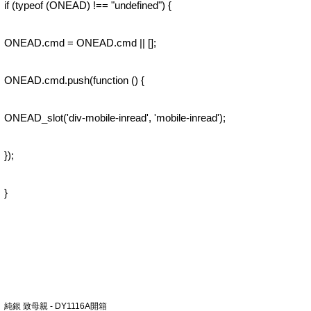
if (typeof (ONEAD) !== "undefined") {
ONEAD.cmd = ONEAD.cmd || [];
ONEAD.cmd.push(function () {
ONEAD_slot('div-mobile-inread', 'mobile-inread');
});
}
純銀 致母親 - DY1116A開箱