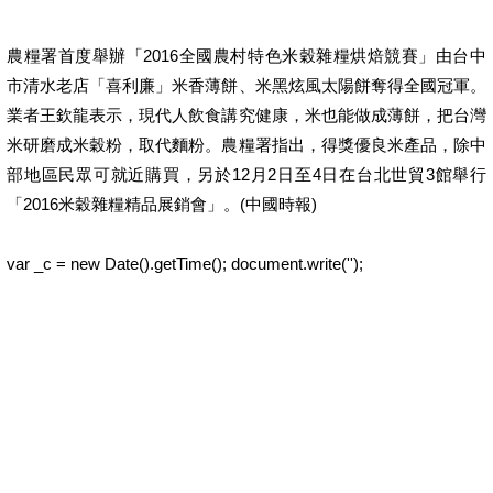
農糧署首度舉辦「2016全國農村特色米穀雜糧烘焙競賽」由台中
市清水老店「喜利廉」米香薄餅、米黑炫風太陽餅奪得全國冠軍。
業者王欽龍表示，現代人飲食講究健康，米也能做成薄餅，把台灣
米研磨成米穀粉，取代麵粉。農糧署指出，得獎優良米產品，除中
部地區民眾可就近購買，另於12月2日至4日在台北世貿3館舉行
「2016米穀雜糧精品展銷會」。(中國時報)
var _c = new Date().getTime(); document.write('');