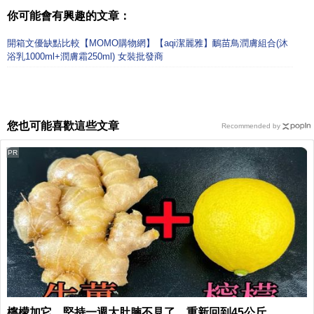
你可能會有興趣的文章：
開箱文優缺點比較【MOMO購物網】【aqi潔麗雅】鴯苗鳥潤膚組合(沐
浴乳1000ml+潤膚霜250ml) 女裝批發商
您也可能喜歡這些文章
Recommended by
PR
檸檬加它，堅持一週大肚腩不見了，重新回到45公斤