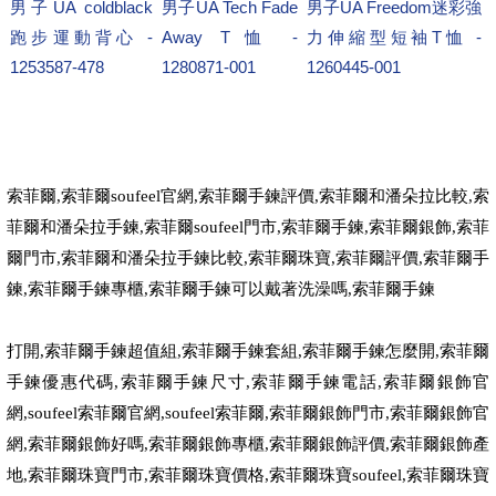
男子UA coldblack
男子UA Tech Fade
男子UA Freedom迷彩強
跑步運動背心 -
Away T恤 -
力伸縮型短袖T恤 -
1253587-478
1280871-001
1260445-001
索菲爾
,
索菲爾
soufeel
官網
,
索菲爾手鍊評價
,
索菲爾和潘朵拉比較
,
索
菲爾和潘朵拉手鍊
,
索菲爾
soufeel
門市
,
索菲爾手鍊
,
索菲爾銀飾
,
索菲
爾門市
,
索菲爾和潘朵拉手鍊比較
,
索菲爾珠寶
,
索菲爾評價
,
索菲爾手
鍊
,
索菲爾手鍊專櫃
,
索菲爾手鍊可以戴著洗澡嗎
,
索菲爾手鍊
打開
,
索菲爾手鍊超值組
,
索菲爾手鍊套組
,
索菲爾手鍊怎麼開
,
索菲爾
手鍊優惠代碼
,
索菲爾手鍊尺寸
,
索菲爾手鍊電話
,
索菲爾銀飾官
網
,soufeel
索菲爾官網
,soufeel
索菲爾
,
索菲爾銀飾門市
,
索菲爾銀飾官
網
,
索菲爾銀飾好嗎
,
索菲爾銀飾專櫃
,
索菲爾銀飾評價
,
索菲爾銀飾產
地
,
索菲爾珠寶門市
,
索菲爾珠寶價格
,
索菲爾珠寶
soufeel,
索菲爾珠寶