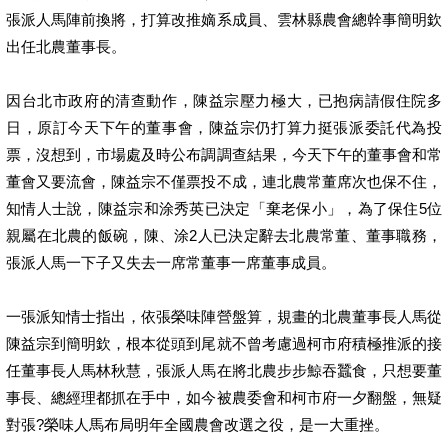
張派人馬陣前換將，打算改推嫡系成員、雲林縣農會總幹事簡明欽
出任北農董事長。
因台北市政府的清查動作，陳益宗壓力極大，已抱病請假住院多
日，原訂今天下午的董事會，陳益宗仍打算力挺張派委託代為投
票，沒想到，市場處及時公布調調查結果，今天下午的董事會和常
董會又要流會，陳益宗不僅票投不成，連北農常董席次也保不住，
知情人士說，陳益宗和涂秀英已決定「棄老保小」，為了保住5位
親屬在北農的飯碗，陳、涂2人已決定辭去北農常董、董事職務，
張派人馬一下子又失去一席常董事一席董事成員。
一張派知情士指出，依張榮味陣營盤算，規畫的北農董事長人馬從
陳益宗到簡明欽，根本從頭到尾就不曾考慮過柯市府積極推派的接
任董事長人馬林秋慧，張派人馬在將北農步步鯨吞蠶食，只想要董
事長、總經理都抓在手中，如今被農委會和柯市府一夕翻盤，無疑
對張?榮味人馬布局明年全國農會改選之役，是一大重挫。