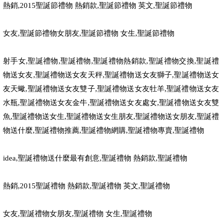
熱銷
,2015
聖誕節禮物 熱銷款
,
聖誕節禮物 英文
,
聖誕節禮物
女友
,
聖誕節禮物女朋友
,
聖誕節禮物 女生
,
聖誕節禮物
射手女
,
聖誕禮物
,
聖誕禮物
,
聖誕禮物熱銷款
,
聖誕禮物交換
,
聖誕禮
物送女友
,
聖誕禮物送女友天秤
,
聖誕禮物送女友獅子
,
聖誕禮物送女
友天蠍
,
聖誕禮物送女友雙子
,
聖誕禮物送女友牡羊
,
聖誕禮物送女友
水瓶
,
聖誕禮物送女友金牛
,
聖誕禮物送女友處女
,
聖誕禮物送女友雙
魚
,
聖誕禮物送女生
,
聖誕禮物送女生朋友
,
聖誕禮物送女朋友
,
聖誕禮
物送什麼
,
聖誕禮物推薦
,
聖誕禮物網購
,
聖誕禮物專賣
,
聖誕禮物
idea,
聖誕禮物送什麼最有創意
,
聖誕禮物 熱銷款
,
聖誕禮物
熱銷
,2015
聖誕禮物 熱銷款
,
聖誕禮物 英文
,
聖誕禮物
女友
,
聖誕禮物女朋友
,
聖誕禮物 女生
,
聖誕禮物