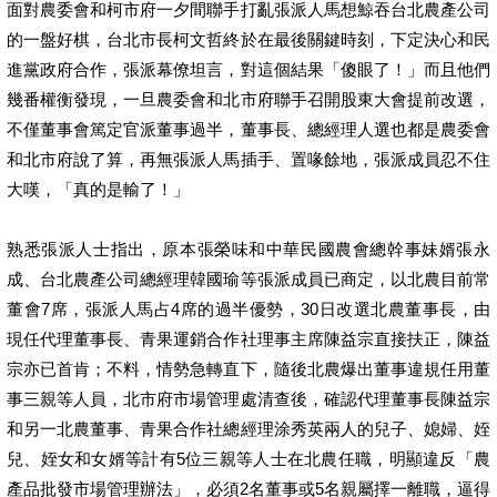
面對農委會和柯市府一夕間聯手打亂張派人馬想鯨吞台北農產公司
的一盤好棋，台北市長柯文哲終於在最後關鍵時刻，下定決心和民
進黨政府合作，張派幕僚坦言，對這個結果「傻眼了！」而且他們
幾番權衡發現，一旦農委會和北市府聯手召開股東大會提前改選，
不僅董事會篤定官派董事過半，董事長、總經理人選也都是農委會
和北市府說了算，再無張派人馬插手、置喙餘地，張派成員忍不住
大嘆，「真的是輸了！」
熟悉張派人士指出，原本張榮味和中華民國農會總幹事妹婿張永
成、台北農產公司總經理韓國瑜等張派成員已商定，以北農目前常
董會7席，張派人馬占4席的過半優勢，30日改選北農董事長，由
現任代理董事長、青果運銷合作社理事主席陳益宗直接扶正，陳益
宗亦已首肯；不料，情勢急轉直下，隨後北農爆出董事違規任用董
事三親等人員，北市府市場管理處清查後，確認代理董事長陳益宗
和另一北農董事、青果合作社總經理涂秀英兩人的兒子、媳婦、姪
兒、姪女和女婿等計有5位三親等人士在北農任職，明顯違反「農
產品批發市場管理辦法」，必須2名董事或5名親屬擇一離職，逼得