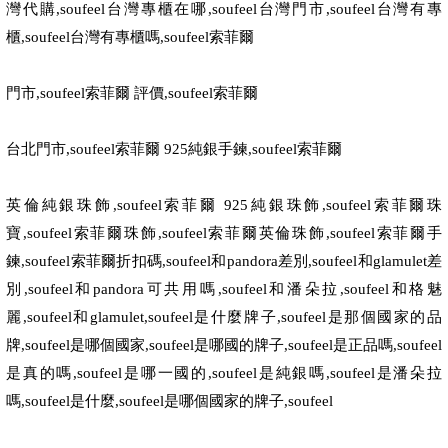
灣代購
,soufeel
台灣專櫃在哪
,soufeel
台灣門市
,soufeel
台灣有專
櫃
,soufeel
台灣有專櫃嗎
,soufeel
索菲爾
門市
,soufeel
索菲爾 評價
,soufeel
索菲爾
台北門市
,soufeel
索菲爾
925
純銀手鍊
,soufeel
索菲爾
英倫純銀珠飾
,soufeel
索菲爾
925
純銀珠飾
,soufeel
索菲爾珠
寶
,soufeel
索菲爾珠飾
,soufeel
索菲爾英倫珠飾
,soufeel
索菲爾手
鍊
,soufeel
索菲爾折扣碼
,soufeel
和
pandora
差別
,soufeel
和
glamulet
差
別
,soufeel
和
pandora
可共用嗎
,soufeel
和潘朵拉
,soufeel
和格魅
麗
,soufeel
和
glamulet,soufeel
是什麼牌子
,soufeel
是那個國家的品
牌
,soufeel
是哪個國家
,soufeel
是哪國的牌子
,soufeel
是正品嗎
,soufeel
是真的嗎
,soufeel
是哪一國的
,soufeel
是純銀嗎
,soufeel
是潘朵拉
嗎
,soufeel
是什麼
,soufeel
是哪個國家的牌子
,soufeel