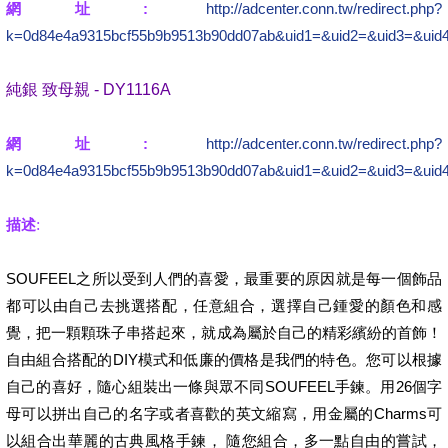
網址:
http://adcenter.conn.tw/redirect.php?
k=0d84e4a9315bcf55b9b9513b90dd07ab&uid1=&uid2=&uid3=&uid
純銀 致母親 - DY1116A
網址:
http://adcenter.conn.tw/redirect.php?
k=0d84e4a9315bcf55b9b9513b90dd07ab&uid1=&uid2=&uid3=&uid
描述
:
SOUFEEL之所以受到人們的喜愛，最重要的原因就是每一個飾品
都可以由自己去挑選搭配，任意組合，選擇自己鍾愛的顏色和感
覺，把一顆顆珠子串搭起來，就成為屬於自己的精彩繽紛的首飾！
自由組合搭配的DIY模式和低廉的價格是我們的特色。您可以根據
自己的喜好，隨心組裝出一條與眾不同SOUFEEL手鍊。用26個字
母可以拼出自己的名字或者喜歡的英文縮寫，用金屬的Charms可
以組合出華麗的古典風格手鍊， 隨您組合，多一點自由的嘗試，