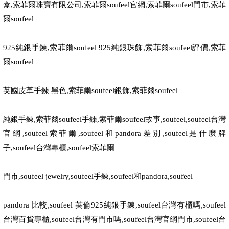
盒
,
索菲爾珠寶有限公司
,
索菲爾
soufeel
官網
,
索菲爾
soufeel
門市
,
索菲
爾
soufeel
925
純銀手鍊
,
索菲爾
soufeel 925
純銀珠飾
,
索菲爾
soufeel
評價
,
索菲
爾
soufeel
英國皮革手鍊 黑色
,
索菲爾
soufeel
銀飾
,
索菲爾
soufeel
純銀手鍊
,
索菲爾
soufeel
手鍊
,
索菲爾
soufeel
故事
,soufeel,soufeel
台灣
官網
,soufeel
索菲爾
,soufeel
和
pandora
差別
,soufeel
是什麼牌
子
,soufeel
台灣專櫃
,soufeel
索菲爾
門市
,soufeel jewelry,soufeel
手鍊
,soufeel
和
pandora,soufeel
pandora
比較
,soufeel
英倫
925
純銀手鍊
,soufeel
台灣有櫃嗎
,soufeel
台灣百貨專櫃
,soufeel
台灣有門市嗎
,soufeel
台灣官網門市
,soufeel
台