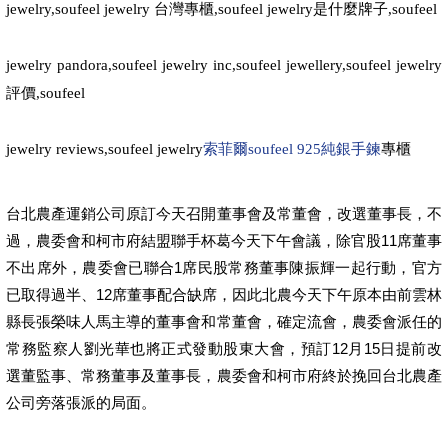
jewelry,soufeel jewelry
台灣專櫃
,soufeel jewelry
是什麼牌子
,soufeel
jewelry pandora,soufeel jewelry inc,soufeel jewellery,soufeel jewelry
評價
,soufeel
jewelry reviews,soufeel jewelry
索菲爾soufeel 925純銀手鍊
專櫃
台北農產運銷公司原訂今天召開董事會及常董會，改選董事長，不
過，農委會和柯市府結盟聯手杯葛今天下午會議，除官股11席董事
不出席外，農委會已聯合1席民股常務董事陳振輝一起行動，官方
已取得過半、12席董事配合缺席，因此北農今天下午原本由前雲林
縣長張榮味人馬主導的董事會和常董會，確定流會，農委會派任的
常務監察人劉光華也將正式發動股東大會，預訂12月15日提前改
選董監事、常務董事及董事長，農委會和柯市府終於挽回台北農產
公司旁落張派的局面。