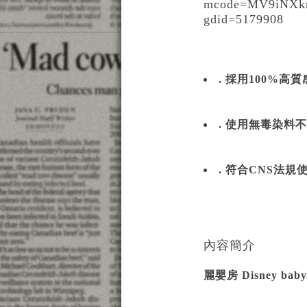
mcode=MV9iNXk
gdid=5179908
. 採用100%
. 使用無毒染料
. 符合CNS法
內容簡介
麗嬰房 Disney b