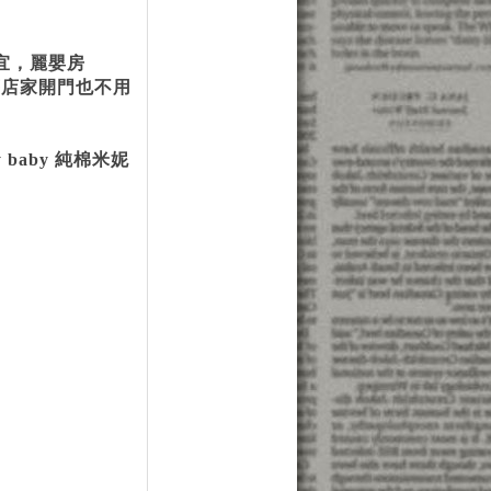
便宜，麗嬰房
用等店家開門也不用
 baby 純棉米妮