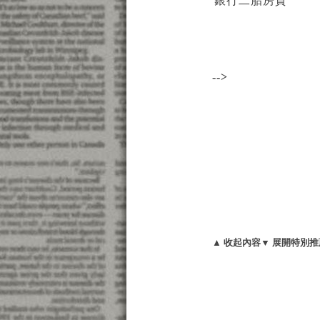
銀行二胎房貸
-->
▲ 收起內容
▼ 展開特別推