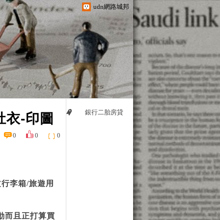
udn網路城邦
銀行二胎房貸
肚衣-印圖
0
0
0
享文行李箱/旅遊用
心動而且正打算買