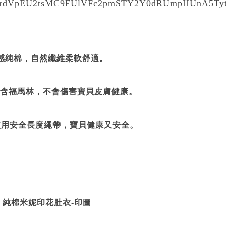
rdVpEU2tsMC9FUlVFc2pmSTY2Y0dRUmpHUnA5Ty
高質感純棉，自然纖維柔軟舒適。
不含福馬林，不會傷害寶貝皮膚健康。
規使用安全長度繩帶，寶貝健康又安全。
aby 純棉米妮印花肚衣-印圖