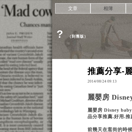
文章
相簿
?
（
到舊版
）
推薦分享-麗
2014
/
08
/
24
09
:
13
麗嬰房 Disn
麗嬰房 Disney 
品分享推薦.好用.推
前幾天在逛街的時候看