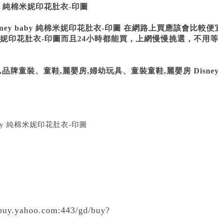
aby 純棉米妮印花肚衣-印圖
sney baby 純棉米妮印花肚衣-印圖 在網路上買應該會比較
y 純棉米妮印花肚衣-印圖而且24小時都能買，上網慢慢挑選，不
0-2歲),品牌童裝、童鞋,麗嬰房,婦幼玩具、童裝童鞋,麗嬰房 Disney
r.buy.yahoo.com:443/gd/buy?