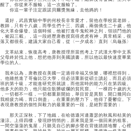
著醒了。你從來不服輸，這一次服輸了。
你這一輩子注定跟諾貝爾獎無緣，去他媽的！
還好，武昌實驗中學的何校長非常愛才，留他在學校當老師，
中教師，只有十八歲，而學生們十三、四歲，兩個僑生二十歲，
文化大革命爆發。這個時候，他被打進牛鬼蛇神之列，領頭鬥他
棚，被囚三載」，這一段經歷唐教授寫得虎虎有神，異常精采，
段落又都很長，建議大家自己看，從〈一夕成名〉直到〈烏龜孫
文革結束，恢復高考，唐教授理所當然考上了武漢大學中文系
的父母終於找上他，想把他弄到美國讀書，所以他以最快速度畢
士學位的人。
我本以為，唐教授在美國一定過得幸福又快樂，哪裡想得到，
關。他雖然進了哥倫比亞大學，但必須重新從碩士讀起，而且必
修班的第十級，才能進研究所就讀，而他當時的能力只在第四級
給他多大的助力，他只能住骯髒破爛的貧民窟。「一棵四十歲的
地，一切都不一樣，一切都重新開始，舉目皆是異類，開口幾同白
讓我精疲力竭，胃口倒盡」，在重重的壓力下，他得了憂鬱症。
是表現唐教授的個性與毅力的最重要的一段，是絕對需要的：
那天正深秋，下了地鐵，在哈德遜河邊蕭瑟的秋風和枯黃的落
是淒涼。上得四樓，發現靜悄悄的，原來我是第一個回來的租客
過一間空蕩蕩的鬼屋，只聽見自己的腳步聲在背後踏踏地響，心