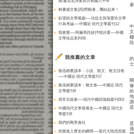
感‧書寫毛澤東與共和國六十年
林書揚文集(四)勞動者，團結起來！
欲望的文學風旗──沈從文與張愛玲文學
行為考論──中國近‧現代文學叢刊12
我會愛──阿赫馬托娃抒情詩選──外國
文學珍品系列06
我推薦的文章
魯迅精要讀本：小說、散文、散文詩卷
──中國近‧現代文學叢刊7
魯迅精要讀本：雜文卷──中國近‧現代
文學叢刊8
尋常百姓家──現代中國回憶錄叢刊002
中國現代文學發展史──中國近‧現代文
學叢刊9
我們的戰爭責任
把握進入歷史的瞬間──當代大陸思想叢