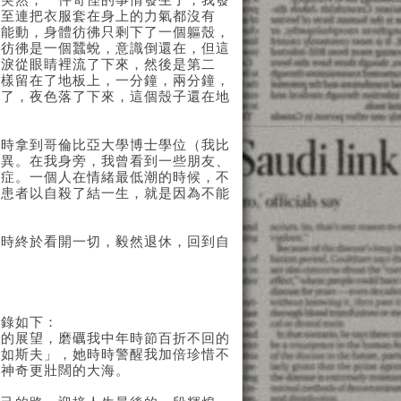
。突然，一件奇怪的事情發生了，我發
甚至連把衣服套在身上的力氣都沒有
不能動，身體彷彿只剩下了一個軀殼，
在彷彿是一個蠶蛻，意識倒還在，但這
眼淚從眼睛裡流了下來，然後是第二
這樣留在了地板上，一分鐘，兩分鐘，
來了，夜色落了下來，這個殼子還在地
時拿到哥倫比亞大學博士學位（我比
驚異。在我身旁，我曾看到一些朋友、
鬱症。一個人在情緒最低潮的時候，不
症患者以自殺了結一生，就是因為不能
時終於看開一切，毅然退休，回到自
：
錄如下：
展望，磨礪我中年時節百折不回的
者如斯夫」，她時時警醒我加倍珍惜不
更神奇更壯闊的大海。