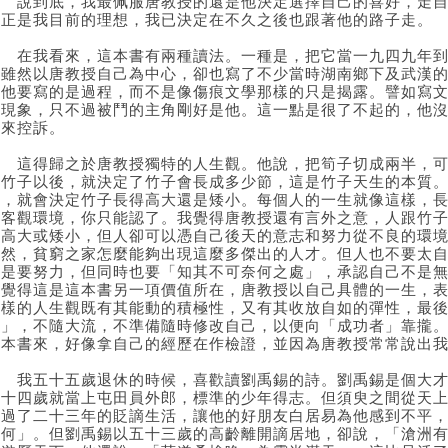
說到底，我最佩服唐教授的還是他決定選擇自己的喜好，走自
這正是我目前的理想，我已決定在不久之後也跟著他的路子走。
在我看來，這本書有兩種讀法。一種是，把它當一九四九年到
它雖然以唐教授自己為中心，卻也寫了不少當時湖南鄉下及武漢
但他要寫的是過程，而不是像傷痕文學那樣的只是揭露。譬如寫
會現象，只不過被鬥的主角剛好是他。這一點是很了不起的，他
屈來控訴。
這得歸之於唐教授獨特的人生觀。他說，把筍子切成兩半，可
成竹子以後，就決定了竹子會長成多少節，這是竹子天生的本質
的，就會決定竹子長得高大還是矮小。每個人的一生就像這樣，
是客觀環境，你只能認了。我覺得唐教授還有言外之意，人跟竹
的高大或矮小，但人卻可以憑自己後天的意志和努力從不良的環
不然，貧窮之家怎麼能夠出現這麼多傑出的人才。但人也不要太
力是要努力，但同時也要「知其不可奈何之處」，承認自己不是
我覺得這是這本書另一項價值所在，唐教授以自己具體的一生，
這樣的人生觀既有其能動的積極性，又有其收放自如的彈性，最
己」，不隨大流，不準備隨時修改自己，以便向「成功者」靠攏
這本書來，好像拿自己的經歷在作檢證，並因為唐教授常常說出
我五十五歲退休的時候，喜歡讀劉禹錫的詩。劉禹錫是個大才
三十四歲就當上屯田員外郎，標準的少年得志。但須臾之間從天
區過了二十三年的貶謫生活，讓他的好朋友白居易為他感到不平
奈何」。但劉禹錫以五十三歲的高齡離開謫居地，卻說，「滄洲