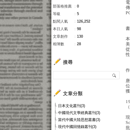
電
部落格推薦
：
0
傳
P
等級
：
5
點閱人氣
：
126,252
本日人氣
：
98
文章創作
：
130
相簿數
：
28
搜尋
唐
位
獲
文章分類
1
日本文化叢刊(3)
（
中國現代文學經典叢刊(3)
現
當代中國大陸思想叢書(3)
S
現代中國回憶錄叢刊(3)