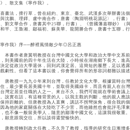
史》、散文集《寧作我》。
又喜書法，擅行草，曾在紐約、東京、臺北、武漢多次舉辦書法
（與沈鵬、理鐸、盧中南合作，唐書〈陶淵明桃花源記〉，行書
荃、劉文華合作，唐書其中25聯，行書）、《曾國藩嘉聯鈔》（
謝和平、王魯湘、鄢福初、蘇美華、龍開勝合作，唐書十五聯，
《寧作我》序──醉裡風情敵少年◎呂正惠
本書作者唐翼明教授在台灣中國文化大學和政治大學中文系前
書，到美國前的四十年生活在大陸，小時候在湖南鄉下長大，進
他決定從政治大學退休，回到武漢定居。這簡短的履歷，足以透
了戲劇性。但看了這本書以後，你會覺得所有的形容詞都難以描
唐教授一九九Ｏ年來到台灣，任教於文化大學。根據當時台灣
居住，最少要長居美國十年，並取得美國綠卡，而且有親人在台
到台灣定居並任職的人之一。來台不久，我們可能就在學術會議
景。說實在話，有這種背景的人，以我主觀的判斷，他的親人應
會保持距離的。但唐教授為人直爽，講話不拐彎抹角，很合我的
授因為他的家庭關係在大陸吃了不少苦，而他雖然也會批評毛澤
話，也不像一般留美學人，隨意的鄙薄中國文化，這讓我很敬重
人，願意跟我交往，所以談得還蠻愉快的。
唐教授轉到政大任教，不久升了教授，指導的研究生日漸增多