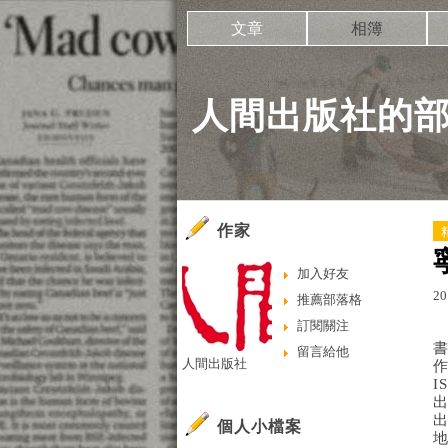
文章
相簿
人間出版社的
作家
加入好友
20
推薦部落格
訂閱關注
留言給他
人間出版社
I
出
個人小檔案