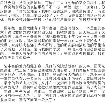
任口試委員，見面次數增加。可能在二ＯＯ七年的某次口試中，
多，我突然發現他的表情跟往日不一樣，就脫口說：「唐老師，
驚訝的說，「你怎麼知道？我明年就要退休，回武漢長住了，有
個學生，他說，他馬上要回大陸了，不久，我去參加他的退休歡
退休，唐教授可以領一筆錢，但他顯然急著要走，連錢都不要了
兩年後，他從大陸寄了兩本書給一些台灣朋友，一本是他的書
以六十篇散文的方式構成的回憶錄。我收到書後，當天晚上讀了
樣的過去，真是一言難盡啊！我記得畢業四十年後的一次大學同
他的朋友也在場，朋友提起我的同學幾十年前在大火中冒險救人
上滾動，全身肌肉黏滿了大小石塊，他的朋友詳細描述他的手術
聽了又感動、又難過。這時我的同學說，「每個人都有自己的過
在想，「每個人有多麼不同的過去啊！」平常跟唐教授相處，只
他的過去是這個樣子。
這本書的魅力很難形容，最好能夠讀幾段書中的文字。國民黨
國民黨走，把三個子女留給唐教授大伯看顧，他們再按月寄錢回
根本不關心，也不照顧。土改時，農民想分大伯的土地，就把三
伯一家四口佔有八十多畝地，就可以構成地主的條件，農民可以
活，最小的弟弟由人領養，妹妹在一次痢疾中因為沒有受到適當
教授冷酷無情，從初中起唐教授就脫離大伯獨自生活。為了考初
三十里路，中午考完，再走三十里路回家，四點半到家，中間「
全村只有他一個人考上。要上初中時，他不知道如何走到城裡的
屁股後面走。請看下面這一段文字：