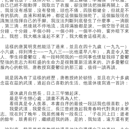
門，把書包放下，脫掉外衣，抽出一層五屜櫃，準備換一件衣服
現自己已經不能動彈，我取出了衣服，卻沒辦法把抽屜再關上，
了。我並沒有感冒，沒有發燒，頭也不痛，四肢都健全，但就是
所有的肌肉、血液和精氣神，都從這個軀殼抽乾了。這個軀殼現
意識無法指揮自己的手腳。我沒法判斷到底發生了什麼事，一滴
滴，第三滴，然後就不停地流，流得滿臉都是淚。一個空殼子就
五分鐘，十分鐘，半個小時，一個小時，一個半小時。窗外暗下
板上。我想，我大概永遠起不來了，我大概會這樣死去。
這樣的唐翼明竟然能活了過來，並且在四十九歲（一九九一）
他小六歲，得到博士──一九八三──比他還早八年），真是令人
親人、學生得憂鬱症，有一段時間我的一些同事也懷疑我得了憂
靠堅強的意志力和旺盛的生命力是很難重新活過來的。許多憂鬱
克服內心的軟弱。唐教授寫憂鬱症的那三篇，值得一讀再讀。
就是因為有了這樣的經歷，唐教授終於頓悟，並且在六十多歲
己念茲在茲的武漢，過起自己喜歡的生活。他退休後寫過一首詩
退休歲月自悠長，日上三竿懶起床。
最是平生愜心處，讀書不再為人忙。
看得真是令人羨慕。本書自序的最後一段話我也很喜歡，抄
我愛武漢，我愛長江。長江曾經激起我青春時代對美好未來的
鬥志。現在到了晚年，我居然擁有一段長江，「子在川上曰：逝
多的餘年，鼓勇前行，繼續趕我的路。是的，我知道，遠方還有