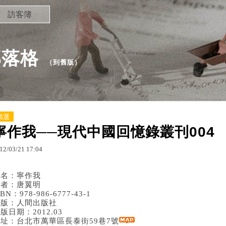
訪客簿
部落格
（
到舊版
）
精選
寧作我──現代中國回憶錄叢刊004
12
/
03
/
21
17
:
04
書名：寧作我
作者：唐翼明
SBN：978-986-6777-43-1
出版：人間出版社
版日期：2012.03
地址：
台
北市萬華區長泰街59巷7號