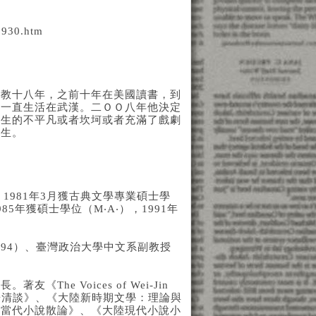
1930.htm
任教十八年，之前十年在美國讀書，到
後一直生活在武漢。二ＯＯ八年他決定
一生的不平凡或者坎坷或者充滿了戲劇
一生。
1981年3月獲古典文學專業碩士學
年獲碩士學位（M‧A‧），1991年
1994）、臺灣政治大學中文系副教授
e Voices of Wei-Jin
論》、《魏晉清談》、《大陸新時期文學：理論與
陸當代小說散論》、《大陸現代小說小