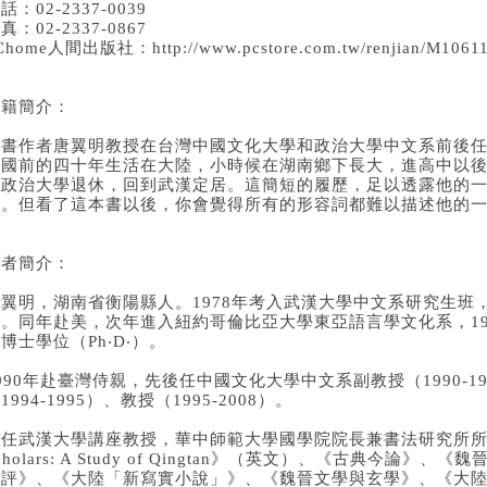
話：02-2337-0039
真：02-2337-0867
Chome人間出版社：
http://www.pcstore.com.tw/renjian/M1061
書籍簡介：
本書作者唐翼明教授在台灣中國文化大學和政治大學中文系前後
美國前的四十年生活在大陸，小時候在湖南鄉下長大，進高中以
從政治大學退休，回到武漢定居。這簡短的履歷，足以透露他的
性。但看了這本書以後，你會覺得所有的形容詞都難以描述他的
作者簡介：
翼明，湖南省衡陽縣人。1978年考入武漢大學中文系研究生班，
。同年赴美，次年進入紐約哥倫比亞大學東亞語言學文化系，1985
博士學位（Ph‧D‧）。
990年赴臺灣侍親，先後任中國文化大學中文系副教授（1990-
1994-1995）、教授（1995-2008）。
任武漢大學講座教授，華中師範大學國學院院長兼書法研究所所長。著友《Th
cholars: A Study of Qingtan》（英文）、《古典今
批評》、《大陸「新寫實小說」》、《魏晉文學與玄學》、《大