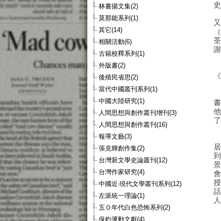
林書揚文集(2)
莫那能系列(1)
其它(14)
相關活動(6)
古籍校釋系列(1)
外版書(2)
後殖民省思(2)
當代中國叢刊系列(1)
中國大陸研究(1)
人間思想與創作叢刊增刊(3)
人間思想與創作叢刊(16)
報導文藝(3)
張克輝創作集(2)
台灣新文學史論叢刊(12)
台灣作家研究(4)
中國近‧現代文學叢刊系列(12)
左派統一理論(1)
五Ｏ年代白色恐怖系列(2)
保釣運動文獻(4)