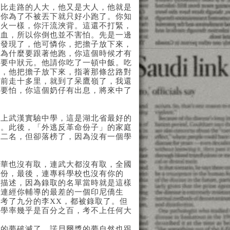
走路的人大，他又是大人，他就是
，你為了不被丟下就只好小跑了。你知
像火一樣，你汗流浹背。這還不打緊，
流血，所以你倒也並不害怕。先是一邊
也發現了，他可憐你，把擔子放下來，
你為什麼要跟著他跑，你這個時候才有
來要中狀元。他請你吃了一頓中飯。吃
口，他把擔子放下來，指著那條岔路對
往前走十多里，就到了呆鷹嶺了，我還
不要怕，你這個奶仔有出息，將來中了
上武漢實驗中學，這是湖北省最好的
錦。此後，「外逃反革命份子」的家庭
第二名，但卻落榜了，因為沒有一個學
也沒有取，連武大都沒有取，全國
的份，最後，連專科學校也沒有你的
實描述，因為錄取的名單當時就是這樣
，連經你輔導的最差的一個印尼僑生
考了九分的李XX，都被錄取了。但
升學率幾乎是百分之百，考不上任何大
。
夢破滅了，諾貝爾獎的夢自然也跟