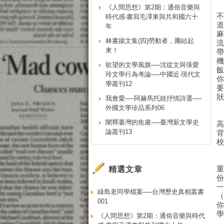
《人間思想》第2期：通俗音樂與
時代感‧書寫毛澤東與共和國六十
年
林書揚文集(四)勞動者，團結起
來！
欲望的文學風旗──沈從文與張愛
玲文學行為考論──中國近‧現代文
學叢刊12
我會愛──阿赫馬托娃抒情詩選──
外國文學珍品系列06
闡釋臺灣的焦慮──臺灣新文學史
論叢刊13
精選文章
綠島老同學檔案──台灣歷史真相叢書
001
《人間思想》第2期：通俗音樂與時代