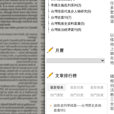
帝國主義批判系列(3)
台灣現當代進步人物研究(6)
台灣史叢刊(7)
台灣戰後史資料叢書(5)
台灣政治經濟叢刊(8)
月曆
文章排行榜
最新發表
最新回應
最新推薦
熱門瀏覽
熱門回應
熱門推薦
綠島老同學檔案──台灣歷史真相
叢書001