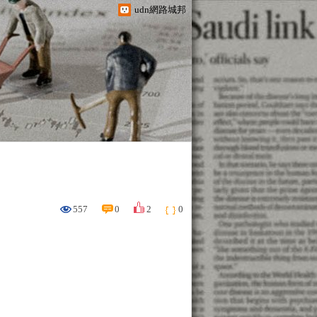
udn網路城邦
557
0
2
0