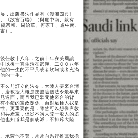
個展，出版書法作品有《湖湘四典》
）、《故宮百聯》（與盧中南、穀有
與饒宗頤、周治華、何家壬、盧中南、
行書）。
後任教十八年，之前十年在美國讀
高中以後一直生活在武漢。二ＯＯ八年
露他的一生的不平凡或者坎坷或者充滿
述他的一生。
不久前訂立的法令，大陸人要來台灣
灣，唐教授大概是按照這個法令最早來
上見過面，而且我已聽聞他來台的背
該有不錯的黨政關係，而對這種人我是
個性。更重要的是，雖然可以想像唐教
東和共產黨，但從不講大陸一般人的壞
。他也知道我是個統派，不排斥大陸
。承蒙他不棄，常常向系裡推薦我擔