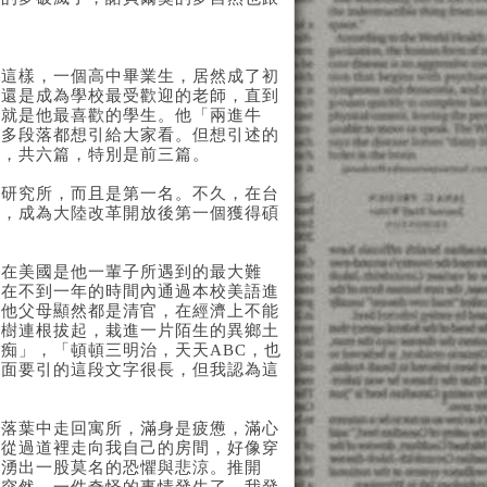
這樣，一個高中畢業生，居然成了初
他還是成為學校最受歡迎的老師，直到
的就是他最喜歡的學生。他「兩進牛
很多段落都想引給大家看。但想引述的
〉，共六篇，特別是前三篇。
研究所，而且是第一名。不久，在台
業，成為大陸改革開放後第一個獲得碩
在美國是他一輩子所遇到的最大難
須在不到一年的時間內通過本校美語進
。他父母顯然都是清官，在經濟上不能
大樹連根拔起，栽進一片陌生的異鄉土
痴」，「頓頓三明治，天天ABC，也
下面要引的這段文字很長，但我認為這
葉中走回寓所，滿身是疲憊，滿心
。從過道裡走向我自己的房間，好像穿
裡湧出一股莫名的恐懼與悲涼。推開