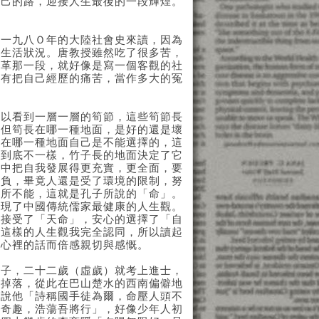
己的路，迎接人生最後的一段輝煌。
一九八Ｏ年的大陸社會史來讀，因為
的生活狀況。唐教授雖然吃了很多苦，
文革那一段，就好像是寫一個客觀的社
沒有把自己經歷的痛苦，當作多大的冤
以看到一層一層的筍節，這些筍節長
。但筍長在哪一種地面，是好的還是壞
長在哪一種地面自己是不能選擇的，這
子到底不一樣，竹子長的地面決定了它
境中把自我發展得更充實，更全面，要
自負，畢竟人還是受了環境的限制，努
無所不能，這就是孔子所說的「命」。
表現了中國傳統儒家最健康的人生觀。
後接受了「天命」，安心的選擇了「自
。這樣的人生觀我完全認同，所以讀起
我心裡的話而倍感親切與感慨。
子，二十二歲（虛歲）就考上進士，
上掉落，從此在巴山楚水的西南偏僻地
，說他「詩稱國手徒為爾，命壓人頭不
有奇趣，浩蕩吾將行」，好像少年人初