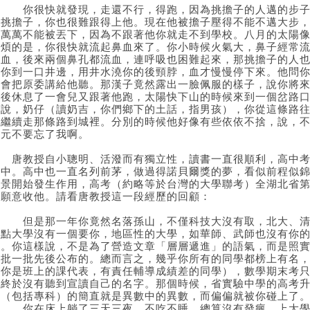
你很快就發現，走還不行，得跑，因為挑擔子的人邁的步子比
不挑擔子，你也很難跟得上他。現在他被擔子壓得不能不邁大步
道萬萬不能被丟下，因為不跟著他你就走不到學校。八月的太陽
麻煩的是，你很快就流起鼻血來了。你小時候火氣大，鼻子經常
流血，後來兩個鼻孔都流血，連呼吸也困難起來，那挑擔子的人
帶你到一口井邊，用井水澆你的後頸脖，血才慢慢停下來。他問
機會把原委講給他聽。那漢子竟然露出一臉佩服的樣子，說你將
飯後休息了一會兒又跟著他跑，太陽快下山的時候來到一個岔路
你說，奶仔（讀奶吉，你們鄉下的土話，指男孩），你從這條路
要繼續走那條路到城裡。分別的時候他好像有些依依不捨，說，
狀元不要忘了我啊。
唐教授自小聰明、活潑而有獨立性，讀書一直很順利，高中考
高中。高中也一直名列前茅，做過得諾貝爾獎的夢，看似前程似
背景開始發生作用，高考（約略等於台灣的大學聯考）全湖北省
校願意收他。請看唐教授這一段經歷的回顧：
但是那一年你竟然名落孫山，不僅科技大沒有取，北大、清華
重點大學沒有一個要你，地區性的大學，如華師、武師也沒有你
份。你這樣說，不是為了營造文章「層層遞進」的語氣，而是照
一批一批先後公布的。總而言之，幾乎你所有的同學都榜上有名
（你是班上的課代表，有責任輔導成績差的同學），數學期末考只
你終於沒有聽到宣讀自己的名字。那個時候，省實驗中學的高考
學（包括專科）的簡直就是異數中的異數，而偏偏就被你碰上了
你在床上躺了三天三夜，不吃不睡，總算沒有發瘋。上大學的