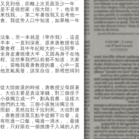
我又見到他，距離上次見面至少一年
你是不是很想家（指大陸）？」他非常
空來找我。」第二年暑假我又去考他一
送會。我從旁人口中知道，如果晚一年
。
法集，另一本就是《寧作我》，這是
大半本，一直到深夜。原來唐教授有這
學聚會裡，其中年紀較大的一位同學，
，全身皮膚燒壞大半，又因為身子在地
過程。這些事我們以前都不知道，大家
去」。當晚我看唐教授的書，心中一直
看他意氣風發，談笑自信，那裡想得到
從大陸敗退的時候，唐教授父母跟著
去。大伯主要是貪這筆錢，對三個侄子
個小孩獨立成一戶，劃為貧農，這樣大
分他們的土地。三個小孩無法獨立生
的照顧，竟然拉肚子拉到死。大伯對唐
中，唐教授清晨五點半從鄉下出發，走
沒有吃過一口飯，喝過一滴水」，最後
學校，只好跟在一個挑擔子入城的人的