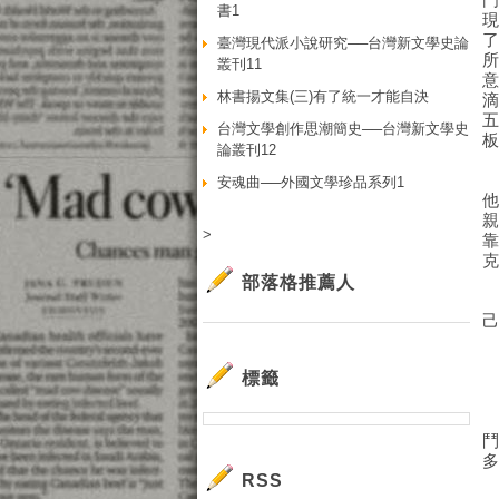
書1
臺灣現代派小說研究──台灣新文學史論
叢刊11
林書揚文集(三)有了統一才能自決
台灣文學創作思潮簡史──台灣新文學史
論叢刊12
安魂曲──外國文學珍品系列1
>
部落格推薦人
標籤
RSS