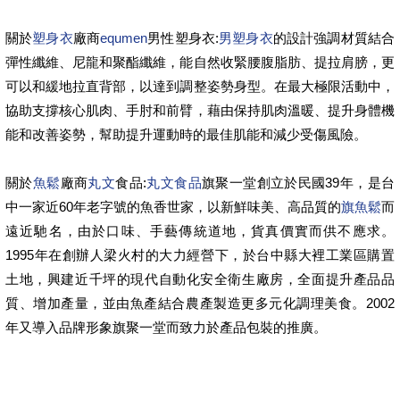
關於
塑身衣
廠商
equmen
男性塑身衣:
男塑身衣
的設計強調材質結合
彈性纖維、尼龍和聚酯纖維，能自然收緊腰腹脂肪、提拉肩膀，更
可以和緩地拉直背部，以達到調整姿勢身型。在最大極限活動中，
協助支撐核心肌肉、手肘和前臂，藉由保持肌肉溫暖、提升身體機
能和改善姿勢，幫助提升運動時的最佳肌能和減少受傷風險。
關於
魚鬆
廠商
丸文
食品:
丸文食品
旗聚一堂創立於民國39年，是台
中一家近60年老字號的魚香世家，以新鮮味美、高品質的
旗魚鬆
而
遠近馳名，由於口味、手藝傳統道地，貨真價實而供不應求。
1995年在創辦人梁火村的大力經營下，於台中縣大裡工業區購置
土地，興建近千坪的現代自動化安全衛生廠房，全面提升產品品
質、增加產量，並由魚產結合農產製造更多元化調理美食。2002
年又導入品牌形象旗聚一堂而致力於產品包裝的推廣。