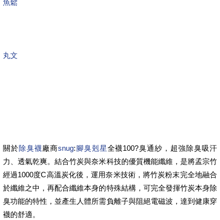
魚鬆
丸文
關於
除臭襪
廠商
snug
:
腳臭剋星
全襪100?臭通紗，超強除臭吸汗
力、透氣乾爽。結合竹炭與奈米科技的優質機能纖維，是將孟宗竹
經過1000度C高溫炭化後，運用奈米技術，將竹炭粉末完全地融合
於纖維之中，再配合纖維本身的特殊結構，可完全發揮竹炭本身除
臭功能的特性，並產生人體所需負離子與阻絕電磁波，達到健康穿
襪的舒適。