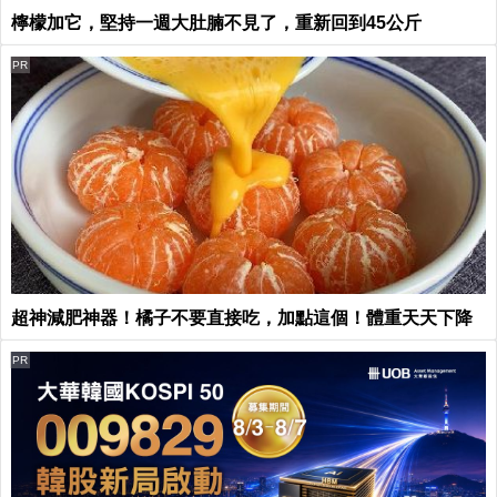
檸檬加它，堅持一週大肚腩不見了，重新回到45公斤
PR
超神減肥神器！橘子不要直接吃，加點這個！體重天天下降
PR