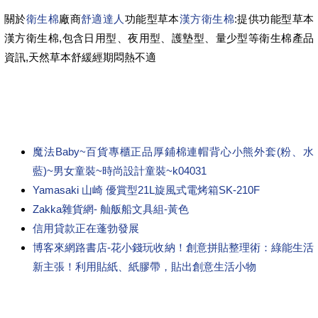
關於
衛生棉
廠商
舒適達人
功能型草本
漢方衛生棉
:提供功能型草本
漢方衛生棉,包含日用型、夜用型、護墊型、量少型等衛生棉產品
資訊,天然草本舒緩經期悶熱不適
魔法Baby~百貨專櫃正品厚鋪棉連帽背心小熊外套(粉、水
藍)~男女童裝~時尚設計童裝~k04031
Yamasaki 山崎 優賞型21L旋風式電烤箱SK-210F
Zakka雜貨網- 舢舨船文具組-黃色
信用貸款正在蓬勃發展
博客來網路書店-花小錢玩收納！創意拼貼整理術：綠能生活
新主張！利用貼紙、紙膠帶，貼出創意生活小物