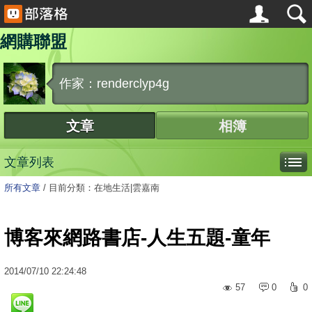
網購聯盟
作家：renderclyp4g
文章
相簿
文章列表
所有文章
/
目前分類：在地生活|雲嘉南
博客來網路書店-人生五題-童年
2014
/
07
/
10
22:24:48
57
0
0