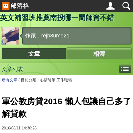
英文補習班推薦南投哪一間師資不錯
作家：rejb8um92q
文章
相簿
文章列表
所有文章
/
目前分類：心情隨筆|工作職場
軍公教房貸2016 懶人包讓自己多了
解貸款
2016
/
08
/
11
14:30:28