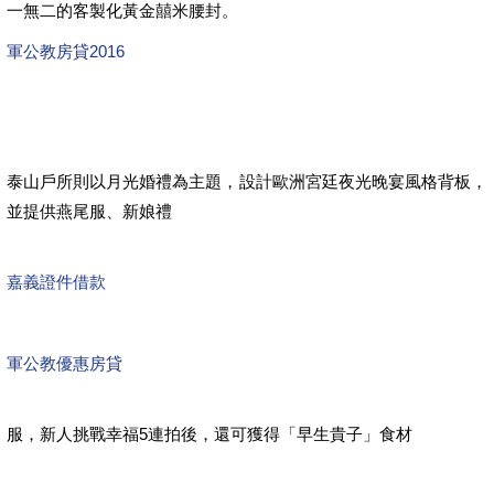
一無二的客製化黃金囍米腰封。
軍公教房貸2016
泰山戶所則以月光婚禮為主題，設計歐洲宮廷夜光晚宴風格背板，
並提供燕尾服、新娘禮
嘉義證件借款
軍公教優惠房貸
服，新人挑戰幸福5連拍後，還可獲得「早生貴子」食材