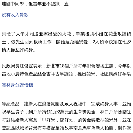
埔國中同學，但當年並不認識，直
沒有收入貸款
到念了大學才相遇並擦出愛的火花，畢業後張小姐在花蓮攻讀碩
士，張先生回到板橋工作，開始遠距離戀愛，2人如今決定在七夕
情人節互許終身。
民政局長江俊霆表示，新北市18個戶所每年都會變換主題，今年以
當地小農特色產品結合吉祥古早諺語，推出囍米、社區媽媽好孕皂
雲林身分證借錢
等紀念品，讓新人在浪漫氛圍及眾人祝福中，完成終身大事，並預
祝早生貴子，到戶所請領1胎2萬元的生育獎勵金。林口戶所除贈送
每對結婚新人寓意「甲好米，嫁好ㄤ」的黃金磚造型囍米外，並在
登記區以城堡背景布幕搭配童話故事南瓜馬車為新人拍照，製作獨