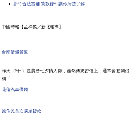
新竹合法當舖 貸款條件讓你清楚了解
中國時報【孟祥傑╱新北報導】
台南借錢管道
昨天（9日）是農曆七夕情人節，雖然傳統習俗上，通常會避開俗
稱「
花蓮汽車借錢
原住民首次購屋貸款