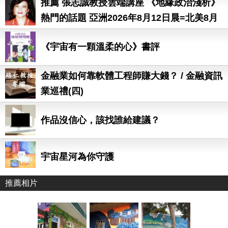
推薦 張志誠教授雲端講座 《地緣政治淺析》
熱門的話題 亞洲2026年8月12日晨=北美8月
11日晚
《宇宙有一顆溫柔的心》書評
金融業如何靠軟體工程師賺大錢？ / 金融資訊
業巡禮(四)
作品沒信心，該找誰給建議？
宇宙星河為你守護
推薦相片