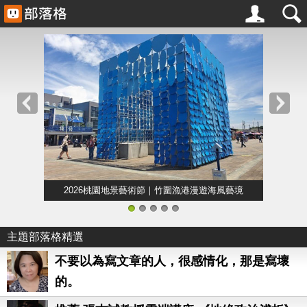
2026桃園地景藝術節｜竹圍漁港漫遊海風藝境
1
2
3
4
5
主題部落格精選
不要以為寫文章的人，很感情化，那是寫壞
的。