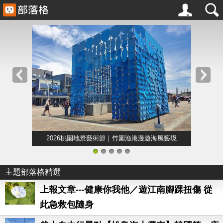
2026桃園地景藝術節｜竹圍漁港漫遊海風藝境
1
2
3
4
5
主題部落格精選
上報文章---健康你我他／遊江南腳踝扭傷 從
此急救包隨身