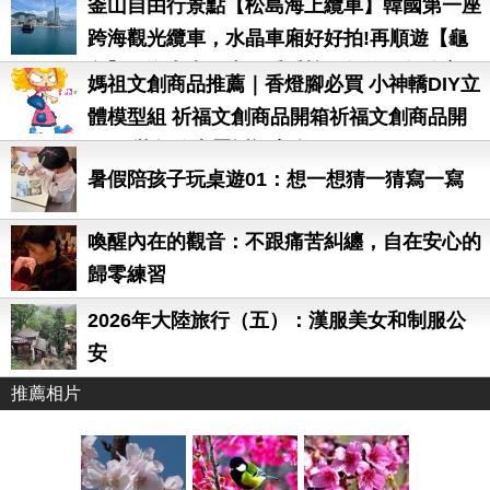
釜山自由行景點【松島海上纜車】韓國第一座
跨海觀光纜車，水晶車廂好好拍!再順遊【龜
島】，海中央散步，看看韓國版的人魚公主。
媽祖文創商品推薦｜香燈腳必買 小神轎DIY立
體模型組 祈福文創商品開箱祈福文創商品開
箱 組裝您的專屬祈福寶盒
暑假陪孩子玩桌遊01：想一想猜一猜寫一寫
喚醒內在的觀音：不跟痛苦糾纏，自在安心的
歸零練習
2026年大陸旅行（五）：漢服美女和制服公
安
推薦相片