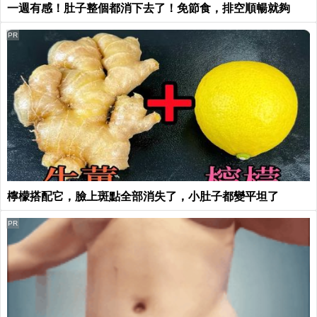
一週有感！肚子整個都消下去了！免節食，排空順暢就夠
PR
檸檬搭配它，臉上斑點全部消失了，小肚子都變平坦了
PR