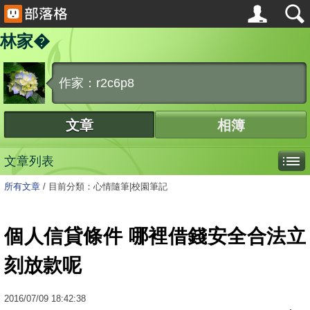
林家�
作家：r2c6p8
文章
相簿
文章列表
所有文章
/
目前分類：心情隨筆|校園筆記
個人信貸條件 哪裡借錢安全合法立
刻放款呢
2016
/
07
/
09
18:42:38