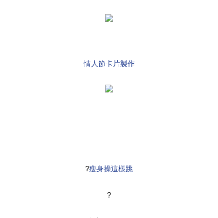
情人節卡片製作
?
瘦身操這樣跳
?