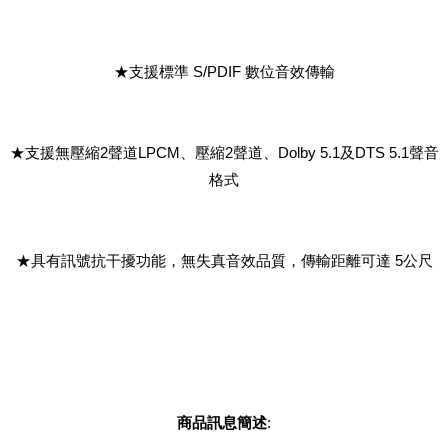
★支援標準 S/PDIF 數位音效傳輸
★支援無壓縮2聲道LPCM、壓縮2聲道、Dolby 5.1及DTS 5.1聲音
格式
★具有訊號抗干擾功能，無失真音效品質，傳輸距離可達 5公尺
商品訊息簡述
: