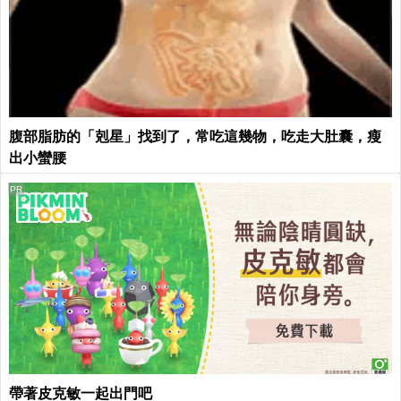
腹部脂肪的「剋星」找到了，常吃這幾物，吃走大肚囊，瘦
出小蠻腰
PR
帶著皮克敏一起出門吧