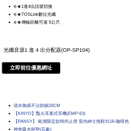
⊕★1進4出訊號切換
⊕★TOSLink數位光纖
⊕★傳輸距離可達 5公尺
清水御鼎不沾炒鍋33CM
【KINYO】豔火耳塞式耳機(EMP-63)
【PANSY】 歐洲限定款時尚止滑 室內紳士拖鞋9116-咖啡色
神奇吸水杯墊(石象)