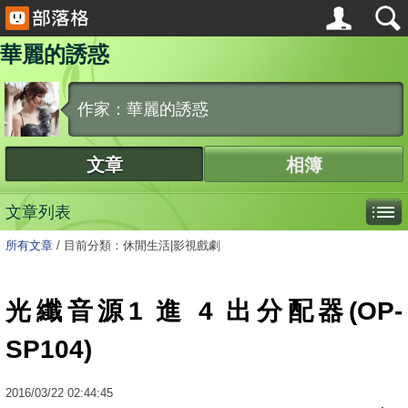
華麗的誘惑
作家：華麗的誘惑
文章
相簿
文章列表
所有文章
/
目前分類：休閒生活|影視戲劇
光纖音源1 進 4 出分配器(OP-
SP104)
2016
/
03
/
22
02:44:45