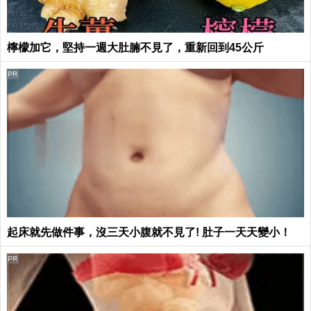
檸檬加它，堅持一週大肚腩不見了，重新回到45公斤
PR
起床就先做件事，沒三天小腹就不見了! 肚子一天天變小！
PR