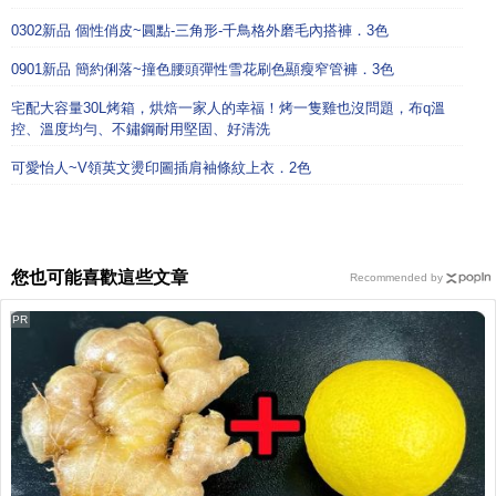
0302新品 個性俏皮~圓點-三角形-千鳥格外磨毛內搭褲．3色
0901新品 簡約俐落~撞色腰頭彈性雪花刷色顯瘦窄管褲．3色
宅配大容量30L烤箱，烘焙一家人的幸福！烤一隻雞也沒問題，布q溫
控、溫度均勻、不鏽鋼耐用堅固、好清洗
可愛怡人~V領英文燙印圖插肩袖條紋上衣．2色
您也可能喜歡這些文章
Recommended by
PR