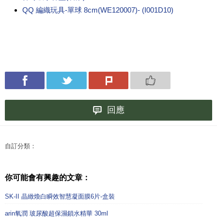
QQ 編織玩具-單球 8cm(WE120007)- (I001D10)
回應
自訂分類：
你可能會有興趣的文章：
SK-II 晶緻煥白瞬效智慧凝面膜6片-盒裝
arin氧潤 玻尿酸超保濕鎖水精華 30ml