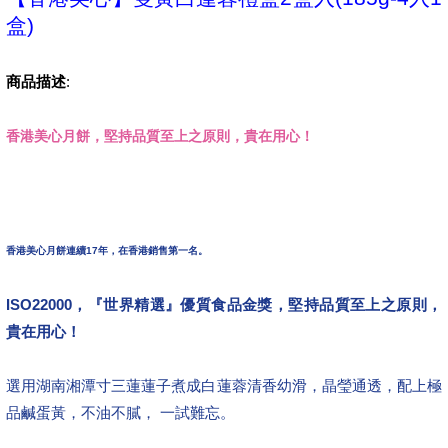
盒)
商品描述
:
香港美心月餅，堅持品質至上之原則，貴在用心！
香港美心月餅連續17年，在香港銷售第一名。
ISO22000，『世界精選』優質食品金獎，堅持品質至上之原則，
貴在用心！
選用湖南湘潭寸三蓮蓮子煮成白蓮蓉清香幼滑，晶瑩通透，配上極
品鹹蛋黃，不油不膩， 一試難忘。