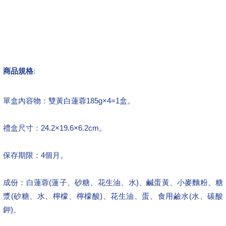
商品規格
:
單盒內容物：雙黃白蓮蓉185g×4=1盒。
禮盒尺寸：24.2×19.6×6.2cm。
保存期限：4個月。
成份：白蓮蓉(蓮子、砂糖、花生油、水)、鹹蛋黃、小麥麵粉、糖
漿(砂糖、水、檸檬、檸檬酸)、花生油、蛋、食用鹼水(水、碳酸
鉀)。