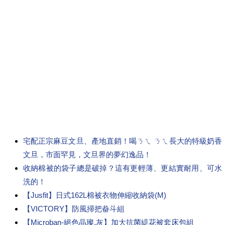
哪裡買最便宜,開箱文,心得文.試用文,分享文,勸敗文,比較,推薦.評
比,評價,旅展,威力彩,統一發票,開學,美食展,國慶,出國,開學季,大福
彩,連假,墾丁,煙火,日本,中秋節,韓國,周年慶
宅配正宗麻豆文旦、產地直銷！喝ㄋㄟ ㄋㄟ長大的特級奶香
文旦，市面罕見，文旦界的夢幻逸品！
收納棉被的袋子總是破掉？這有更輕薄、更結實耐用、可水
洗的！
【Jusfit】日式162L棉被衣物伸縮收納袋(M)
【VICTORY】防風掃把畚斗組
【Microban-絕色晶璨.灰】加大抗菌緹花被套床包組