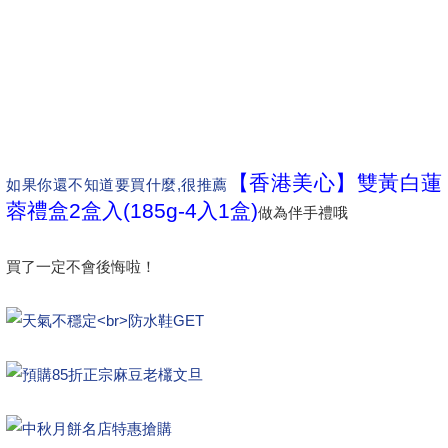
【香港美心】雙黃白蓮
如果你還不知道要買什麼,很推薦
蓉禮盒2盒入(185g-4入1盒)
做為伴手禮哦
買了一定不會後悔啦！