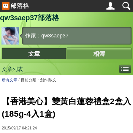
qw3saep37部落格
作家：qw3saep37
文章
相簿
文章列表
所有文章
/
目前分類：創作|散文
【香港美心】雙黃白蓮蓉禮盒2盒入
(185g-4入1盒)
2015
/
09
/
17
04:21:24