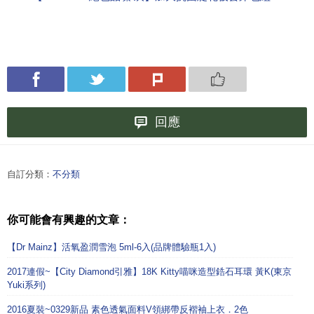
回應
自訂分類：
不分類
你可能會有興趣的文章：
【Dr Mainz】活氧盈潤雪泡 5ml-6入(品牌體驗瓶1入)
2017連假~【City Diamond引雅】18K Kitty喵咪造型鋯石耳環 黃K(東京
Yuki系列)
2016夏裝~0329新品 素色透氣面料V領綁帶反褶袖上衣．2色