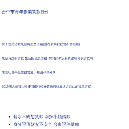
台中市青年創業貸款條件
勞工信用貸款無薪轉怎麼借錢(沒有薪轉貸款會不會很難)
無薪資證明貸款 生活困苦想借錢~想問如果沒薪資證明可以貸款嗎
未出社會學生借錢管道小知識和你分享
2016個人信貸比較哪間銀行較好貸過想找最適合自己的貸款方案
薪水不夠想貸款 南投小額借款
身分證借款安不安全 台東證件借錢