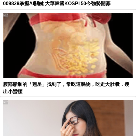
009829掌握AI關鍵 大華韓國KOSPI 50今強勢開募
PR
腹部脂肪的「剋星」找到了，常吃這幾物，吃走大肚囊，瘦
出小蠻腰
PR