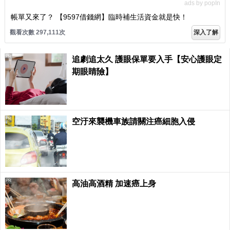
ads by popIn
帳單又來了？ 【9597借錢網】臨時補生活資金就是快！
觀看次數 297,111次
深入了解
PR
追劇追太久 護眼保單要入手【安心護眼定
期眼睛險】
PR
空汙來襲機車族請關注癌細胞入侵
PR
高油高酒精 加速癌上身