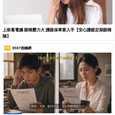
上班看電腦 眼睛壓力大 護眼保單要入手【安心護眼定期眼睛
險】
9597借錢網
PR