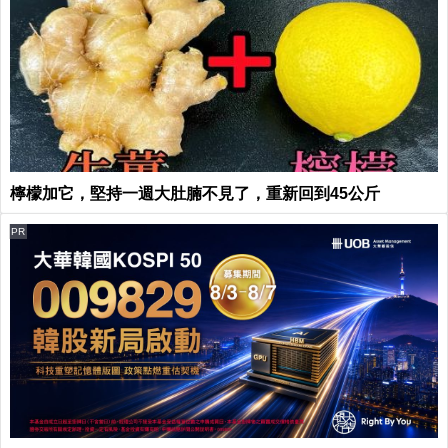
檸檬加它，堅持一週大肚腩不見了，重新回到45公斤
PR