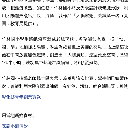
成「把雞蛋煮熟」的任務；竹林國小將反光板設計成老鷹形狀，利
用太陽能烹煮出油飯、海鮮，以作品「大鵬展翅」榮獲第一名（見
圖，教育局提供）。
竹林國小學生將紙箱剪裁成老鷹形狀，希望能如老鷹一樣「快、
狠、準」地捕捉太陽能，學生為紙箱畫上美麗的羽毛，貼上鋁箔吸
熱在中間放置黑色鐵鍋，創造出「大鵬展翅」溫室效應空間，歷經
1個半小時，成功集中熱能在鐵鍋裡，將6顆蛋煮熟。
竹林國小指導老師楊士陞表示，為參與這次比賽，學生們已練習多
次，曾經利用太陽能煮出油飯、金針湯、海鮮、綜合滷味等，且使
彰化縣青年創業貸款
用當地新鮮食材。
嘉義小額借款