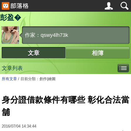
彭盈�
作家：qswy4lh73k
文章
相簿
文章列表
所有文章
/
目前分類：創作|繪圖
身分證借款條件有哪些 彰化合法當
舖
2016
/
07
/
04
14:34:44