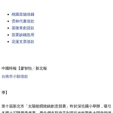
桃園當舖借錢
雲林代書借款
基隆青創貸款
苗栗缺錢急用
花蓮支票借款
中國時報【廖智怡╱新北報
台南市小額借款
導】
第十屆新北市「太陽能燜燒鍋創意競賽」昨於深坑國小舉辦，吸引
各國小27隊學童參賽，學生們各顯身手利用反光板聚集太陽熱能達