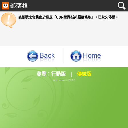
該帳號之會員由於違反「UDN網路城邦服務條款」
瀏覽：
行動版
|
傳統版
udn.com © 2012