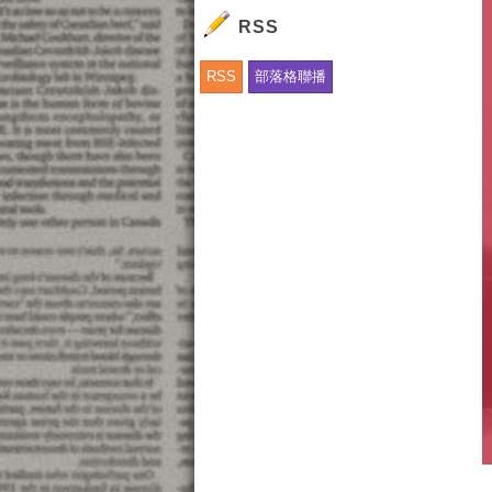
RSS
RSS
部落格聯播