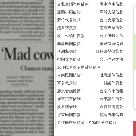
台北當鋪汽車借款
屏東汽車借款
宜蘭小額借貸
高雄支票借款
新竹代書貸款
台北支票借款
無薪轉貸款
南投支票借款
沒工作信用貸款
台中借錢方法
基隆民間借貸
基隆快速借錢
低利率信貸
無薪轉勞保貸款
桃園支票借款
台北借錢方法
原住民首次購屋貸款條件
台南民間信貸
桃園證件借款
軍公教房貸
雙證件貸款
屏東借錢推薦
台南汽車借錢
屏東汽車借錢
台東證件借款
沒薪轉借錢
嘉義代書貸款
屏東民間貸款
花蓮汽車借錢
原住民微笑貸款
桃園身分證借款