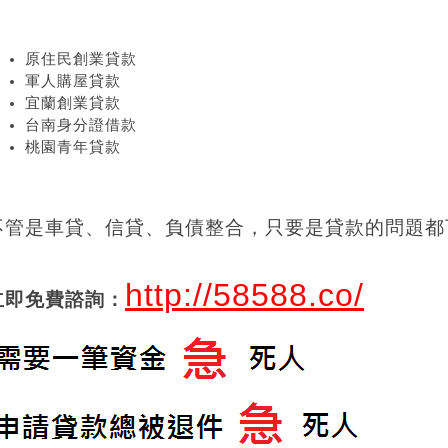
原住民創業貸款
軍人購屋貸款
宜蘭創業貸款
台南身分證借款
桃園青年貸款
不管是車貸、信貸、負債整合，只要是貸款的問題都可
http://58588.co/
立即免費諮詢：