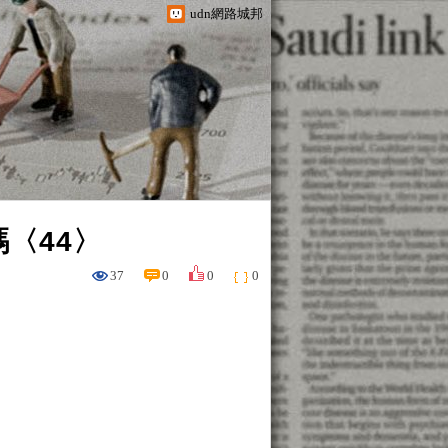
udn網路城邦
〈44〉
37
0
0
0