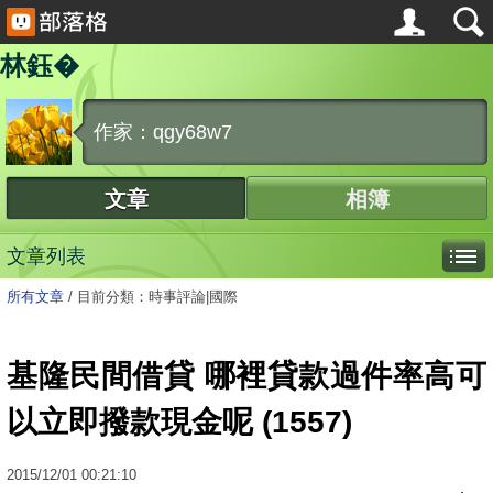
林鈺�
作家：qgy68w7
文章
相簿
文章列表
所有文章
/
目前分類：時事評論|國際
基隆民間借貸 哪裡貸款過件率高可
以立即撥款現金呢 (1557)
2015
/
12
/
01
00:21:10