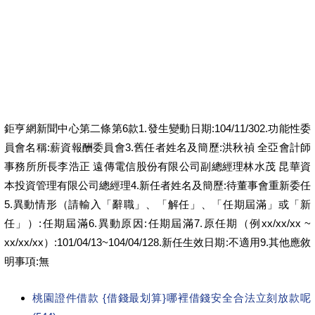
查詢詞
民間貸款民間借款民間借貸小額借款民間小額借款小額借錢小額借貸
搜尋
Yahoo 奇摩服務中心建議隱私權政策服務條款廣告Powered by Bing™
鉅亨網新聞中心第二條第6款1.發生變動日期:104/11/302.功能性委
員會名稱:薪資報酬委員會3.舊任者姓名及簡歷:洪秋禎 全亞會計師
事務所所長李浩正 遠傳電信股份有限公司副總經理林水茂 昆華資
本投資管理有限公司總經理4.新任者姓名及簡歷:待董事會重新委任
5.異動情形（請輸入「辭職」、「解任」、「任期屆滿」或「新
任」）:任期屆滿6.異動原因:任期屆滿7.原任期（例xx/xx/xx ~
xx/xx/xx）:101/04/13~104/04/128.新任生效日期:不適用9.其他應敘
明事項:無
桃園證件借款 {借錢最划算}哪裡借錢安全合法立刻放款呢