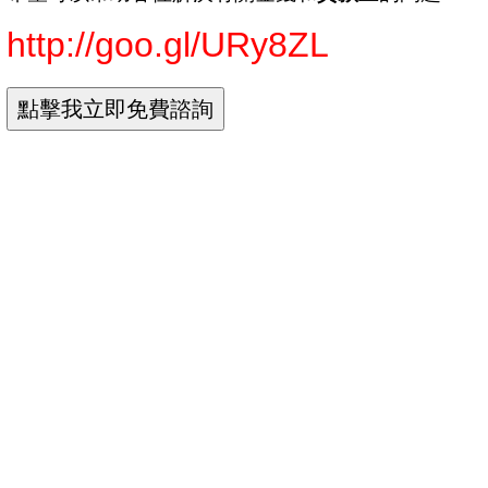
http://goo.gl/URy8ZL
Yahoo奇摩 網頁搜尋
首頁信箱新聞股市氣象運動名人娛樂App下載購物中心商城拍賣更多
Yahoo
查詢詞
民間貸款民間借款民間借貸小額借款民間小額借款小額借錢小額借貸
搜尋
網頁
知識+