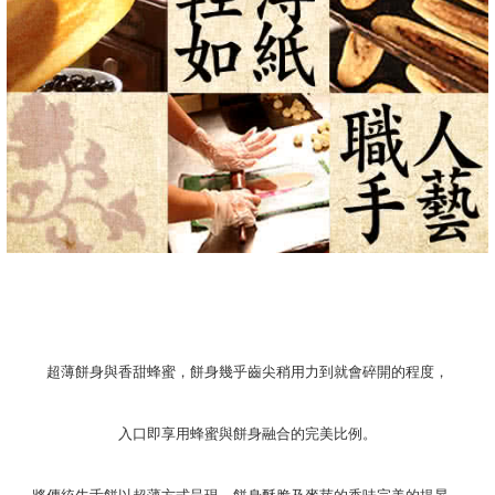
超薄餅身與香甜蜂蜜，餅身幾乎齒尖稍用力到就會碎開的程度，
入口即享用蜂蜜與餅身融合的完美比例。