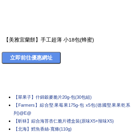
【翠果子】什錦穀麥脆片20g-包(30包組)
【Farmers】綜合堅果莓果175g-包 x5包(德國堅果果乾系
列)@E@
【昕秝】綜合海苔杏仁脆片禮盒裝(原味X5+辣味X5)
【北海】鱈魚香絲-寬條(110g)