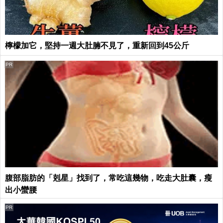
檸檬加它，堅持一週大肚腩不見了，重新回到45公斤
PR
腹部脂肪的「剋星」找到了，常吃這幾物，吃走大肚囊，瘦
出小蠻腰
PR