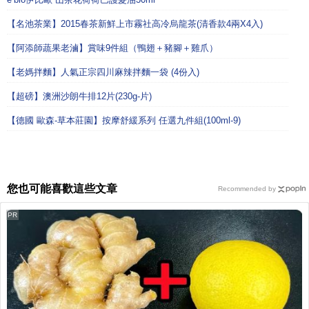
【名池茶業】2015春茶新鮮上市霧社高冷烏龍茶(清香款4兩X4入)
【阿添師蔬果老滷】賞味9件組（鴨翅＋豬腳＋雞爪）
【老媽拌麵】人氣正宗四川麻辣拌麵一袋 (4份入)
【超磅】澳洲沙朗牛排12片(230g-片)
【德國 歐森-草本莊園】按摩舒緩系列 任選九件組(100ml-9)
您也可能喜歡這些文章
Recommended by
PR