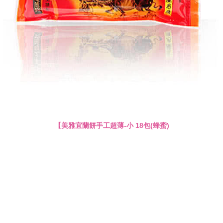
【美雅宜蘭餅手工超薄-小 18包(蜂蜜)