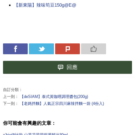
【新東陽】辣味筍豆150g@E@
回應
自訂分類：
上一則：
【deSIAM】泰式黃咖哩調理醬包(200g)
下一則：
【老媽拌麵】人氣正宗四川麻辣拌麵一袋 (4份入)
你可能會有興趣的文章：
e’bio伊比歐 山茶花荷荷巴護髮油30ml