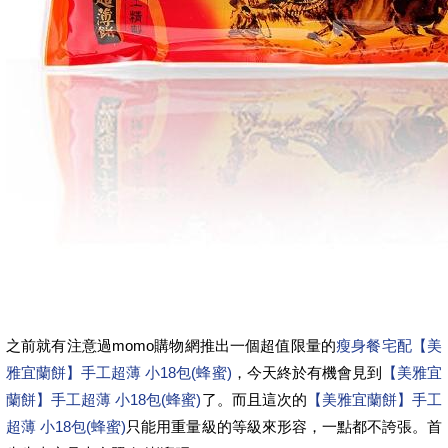
之前就有注意過momo購物網推出一個超值限量的
瘦身餐宅配
【美
雅宜蘭餅】手工超薄 小18包(蜂蜜)
，今天終於有機會見到
【美雅宜
蘭餅】手工超薄 小18包(蜂蜜)
了。而且這次的
【美雅宜蘭餅】手工
超薄 小18包(蜂蜜)
只能用重量級的等級來形容，一點都不誇張。首