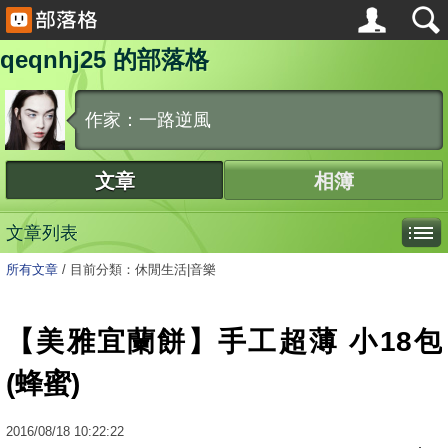
qeqnhj25 的部落格
作家：一路逆風
文章
相簿
文章列表
所有文章
/
目前分類：休閒生活|音樂
【美雅宜蘭餅】手工超薄 小18包
(蜂蜜)
2016
/
08
/
18
10:22:22