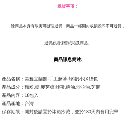
退貨事項：
除商品本身有瑕疵可辦理退貨，商品一經開封或損毀即不可退貨，
退貨必須保留紙箱及商品。
商品訊息簡述
:
產品名稱：美雅宜蘭餅-手工超薄-蜂蜜(小)X18包
產品成分：麵粉,糖,麥芽糖,蜂蜜,酥油,沙拉油,芝麻
產品內容：18包入
產品產地：台灣
保存期限：開封後請置於冰箱冷藏，並於180天內食用完畢