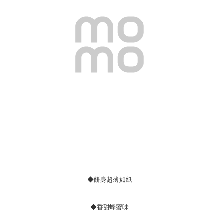
◆餅身超薄如紙
◆香甜蜂蜜味