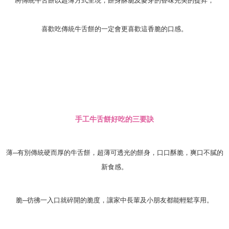
將傳統牛舌餅以超薄方式呈現，餅身酥脆及麥芽的香味完美的提昇，
喜歡吃傳統牛舌餅的一定會更喜歡這香脆的口感。
手工牛舌餅好吃的三要訣
薄─有別傳統硬而厚的牛舌餅，超薄可透光的餅身，口口酥脆，爽口不膩的
新食感。
脆─彷彿一入口就碎開的脆度，讓家中長輩及小朋友都能輕鬆享用。