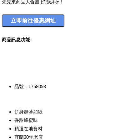
先先來商品大合照!好澎湃呀!!
商品訊息功能
:
品號：1758093
餅身超薄如紙
香甜蜂蜜味
精選在地食材
宜蘭30年老店