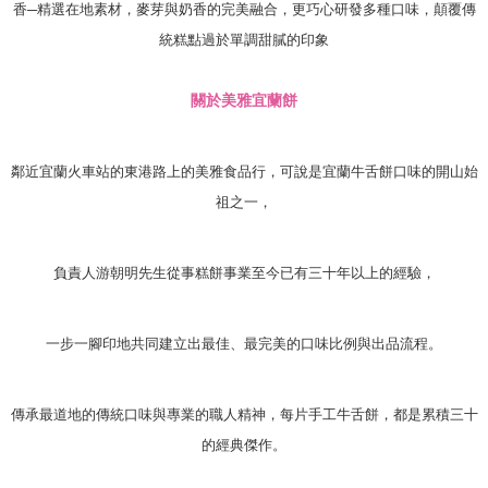
香─精選在地素材，麥芽與奶香的完美融合，更巧心研發多種口味，顛覆傳
統糕點過於單調甜膩的印象
關於美雅宜蘭餅
鄰近宜蘭火車站的東港路上的美雅食品行，可說是宜蘭牛舌餅口味的開山始
祖之一，
負責人游朝明先生從事糕餅事業至今已有三十年以上的經驗，
一步一腳印地共同建立出最佳、最完美的口味比例與出品流程。
傳承最道地的傳統口味與專業的職人精神，每片手工牛舌餅，都是累積三十
的經典傑作。