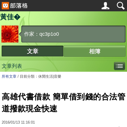
黃佳�
作家：qc3p1o0
文章
相簿
文章列表
所有文章
/
目前分類：休閒生活|音樂
高雄代書借款 簡單借到錢的合法管
道撥款現金快速
2016
/
01
/
13
11:16:01