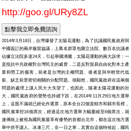
http://goo.gl/URy8ZL
2014年3月18日，台灣爆發了太陽花運動，為了抗議國民黨政府與
中國簽訂的兩岸服貿協議，上萬名群眾包圍立法院、數百名抗議者
佔據立法院多達24天，引起舉國沸騰，太陽花運動的兩大訴求：一
是抵抗中共政權對台灣民主的威脅，二是反對貿易自由化對本土產
業和勞工的傷害，前者是台灣的主權問題、後者是與年輕世代低
薪、缺乏前景密切相關的分配問題。很顯然，國民黨政府在這兩個
問題的處理上讓人民大大失望了，也因此，隨著太陽花運動的壯
大，國民黨政府的聲勢也持續下跌，在2014年11月29日地方選舉
上，這股不滿就已經化作選票，原本全台22個直轄市和縣市長裡，
國民黨掌控16個席次，經過這次地方選舉大幅萎縮至6個席次，就
連傳統上被視為國民黨最享有優勢的首都台北市，都在這次地方選
舉中拱手讓人。冰凍三尺，非一日之寒，其實自這個時候起，國民