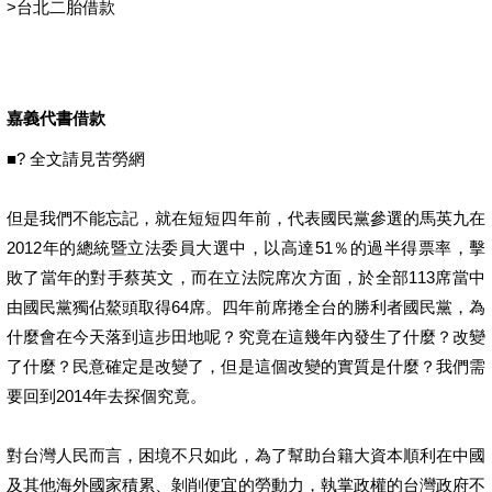
>
台北二胎借款
嘉義代書借款
■? 全文請見苦勞網
但是我們不能忘記，就在短短四年前，代表國民黨參選的馬英九在
2012年的總統暨立法委員大選中，以高達51％的過半得票率，擊
敗了當年的對手蔡英文，而在立法院席次方面，於全部113席當中
由國民黨獨佔鰲頭取得64席。四年前席捲全台的勝利者國民黨，為
什麼會在今天落到這步田地呢？究竟在這幾年內發生了什麼？改變
了什麼？民意確定是改變了，但是這個改變的實質是什麼？我們需
要回到2014年去探個究竟。
對台灣人民而言，困境不只如此，為了幫助台籍大資本順利在中國
及其他海外國家積累、剝削便宜的勞動力，執掌政權的台灣政府不