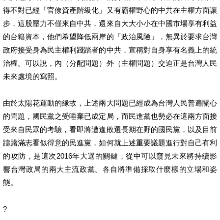
得不對已經「官僚資產階級化」又有霸權野心的中共在主權方面讓
步，這股壓力不僅來自中共，還來自大大小小在中國市場享有利益
的台籍資本，他們希望降低兩岸的「政治風險」，無異於要求台灣
政府接受身為民主權利踐踏者的中共，宣稱對自身享有名義上的統
治權。可以說，內（分配問題）外（主權問題）交迫正是台灣人民
未來處境的寫照。
由於太陽花運動的緣故，上述兩大問題已經成為台灣人民普遍關心
的問題，國民黨之受唾棄已成定局，而民進黨也勢必在這兩方面接
受來自民眾的考驗，看即將遭逢敗選長期在野的國民黨，以及目前
躊躇滿志看似得意的民進黨，如何就上述重要議題進行對自己有利
的攻防，是這次2016年大選的關鍵，從中可以窺見未來將持續影
響台灣政局的兩大主流政黨。各自將準備採取什麼樣的立場和姿
態。
?