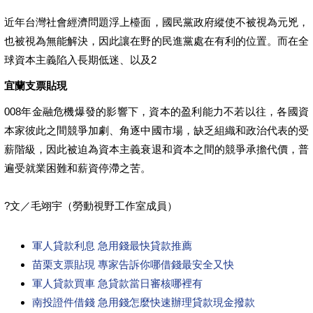
近年台灣社會經濟問題浮上檯面，國民黨政府縱使不被視為元兇，
也被視為無能解決，因此讓在野的民進黨處在有利的位置。而在全
球資本主義陷入長期低迷、以及2
宜蘭支票貼現
008年金融危機爆發的影響下，資本的盈利能力不若以往，各國資
本家彼此之間競爭加劇、角逐中國市場，缺乏組織和政治代表的受
薪階級，因此被迫為資本主義衰退和資本之間的競爭承擔代價，普
遍受就業困難和薪資停滯之苦。
?文／毛翊宇（勞動視野工作室成員）
軍人貸款利息 急用錢最快貸款推薦
苗栗支票貼現 專家告訴你哪借錢最安全又快
軍人貸款買車 急貸款當日審核哪裡有
南投證件借錢 急用錢怎麼快速辦理貸款現金撥款