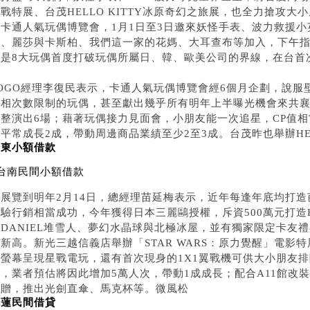
戰特展、台茂HELLO KITTY冰原奇幻之旅展，也全力搶攻大
出卡通人氣玩偶博覽會，1月1日至3日邀來妖怪手表、波力救援
樂、麗莎與卡斯柏、我們這一家的花媽、大耳查布等加入，下午指
將是8大玩偶首度打破玩偶所屬日、韓、歐美公司的界線，在台首
SOGO經理李復民表示，卡通人氣玩偶博覽會經6個月企劃，說
亮相次數限制的玩偶，甚至獻出幾乎所有明年上半曝光機會來共襄
整整演出6場；藉著玩偶接力見面會，小朋友能一次追星，CP值相
平常成長2成，帶動周邊商品業績至少2至3成。台茂昨也舉辦HEL
台東小額借款
台南民間小額借款
，展覽到明年2月14日，總經理苗延梅表示，近年每逢年底均打
驗行銷相當成功，今年獲得日本三麗鷗授權，斥資500萬元打造HEL
與DANIEL堆雪人、夢幻水晶球與北極冰屋，並有獨家限定卡友
新高。新光三越信義店舉辦「STAR WARS：原力覺醒」電影
型螢幕呈現星戰電玩，還有首次現身的1X1翼戰機可供大小朋友排
，業者預估將因此增加5萬人次，帶動1成成長；配合A11館改裝，
額贈，推出光劍直傘、馬克杯等。微風松
花蓮民間借貸