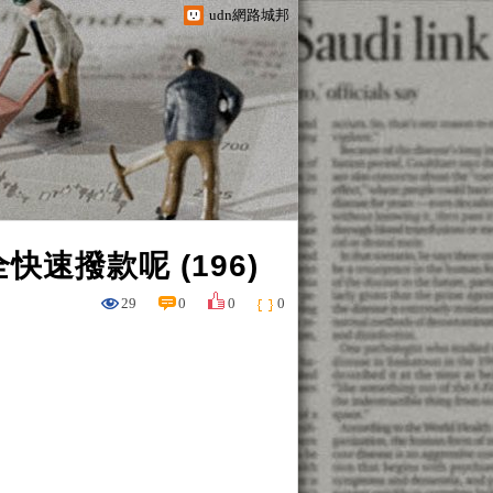
udn網路城邦
速撥款呢 (196)
29
0
0
0