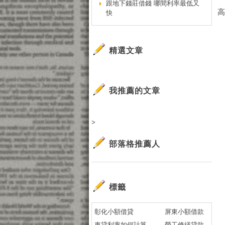
跟地下錢莊借錢 哪間利率最低又
高
快
精選文章
我推薦的文章
>
部落格推薦人
標籤
彰化小額借貸
屏東小額借款
車貸利率如何計算
勞工修繕貸款