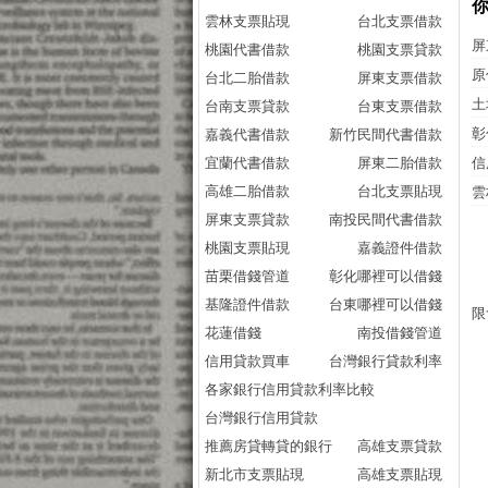
雲林支票貼現
台北支票借款
屏
桃園代書借款
桃園支票貸款
原
台北二胎借款
屏東支票借款
土
台南支票貸款
台東支票借款
彰
嘉義代書借款
新竹民間代書借款
宜蘭代書借款
屏東二胎借款
信
高雄二胎借款
台北支票貼現
雲
屏東支票貸款
南投民間代書借款
桃園支票貼現
嘉義證件借款
苗栗借錢管道
彰化哪裡可以借錢
基隆證件借款
台東哪裡可以借錢
限
花蓮借錢
南投借錢管道
信用貸款買車
台灣銀行貸款利率
各家銀行信用貸款利率比較
台灣銀行信用貸款
推薦房貸轉貸的銀行
高雄支票貸款
新北市支票貼現
高雄支票貼現