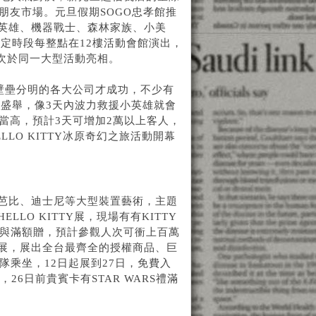
小朋友市場。元旦假期SOGO忠孝館推
小英雄、機器戰士、森林家族、小美
定時段每整點在12樓活動會館演出，
次於同一大型活動亮相。
服壁壘分明的各大公司才成功，不少有
盛舉，像3天內波力救援小英雄就會
當高，預計3天可增加2萬以上客人，
LO KITTY冰原奇幻之旅活動開幕
造芭比、迪士尼等大型裝置藝術，主題
LO KITTY展，現場有有KITTY
禮與滿額贈，預計參觀人次可衝上百萬
特展，展出全台最齊全的授權商品、巨
隊乘坐，12日起展到27日，免費入
26日前貴賓卡有STAR WARS禮滿