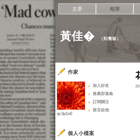
文章
相簿
黃佳�
（
到舊版
）
作家
加入好友
20
推薦部落格
訂閱關注
留言給他
qc3p1o0
個人小檔案