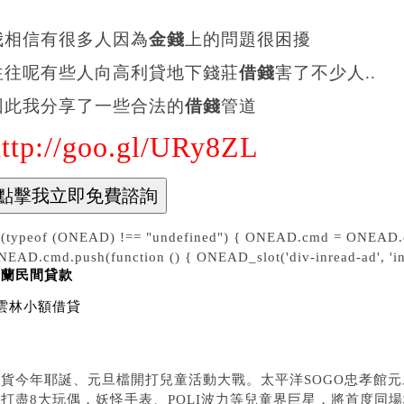
我相信有很多人因為
金錢
上的問題很困擾
往往呢有些人向高利貸地下錢莊
借錢
害了不少人..
因此我分享了一些合法的
借錢
管道
http://goo.gl/URy8ZL
f (typeof (ONEAD) !== "undefined") { ONEAD.cmd = ONEAD.c
NEAD.cmd.push(function () { ONEAD_slot('div-inread-ad', 'inr
宜蘭民間貸款
雲林小額借貸
百貨今年耶誕、元旦檔開打兒童活動大戰。太平洋SOGO忠孝館
網打盡8大玩偶，妖怪手表、POLI波力等兒童界巨星，將首度同