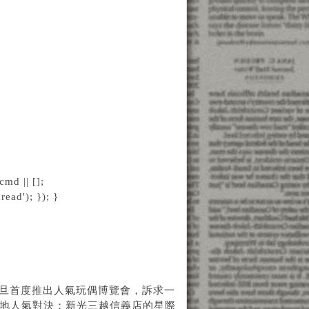
md || [];
ead'); }); }
元旦首度推出人氣玩偶博覽會，訴求一
場地人氣對決；新光三越信義店的星際