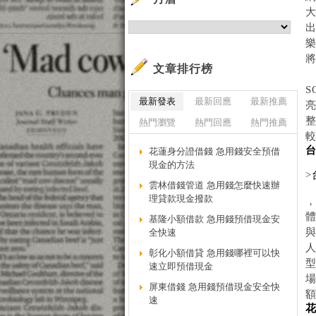
大
文章排行榜
最新發表
最新回應
最新推薦
熱門瀏覽
熱門回應
熱門推薦
較
花蓮身分證借錢 急用錢安全預借
現金的方法
>
雲林借錢管道 急用錢怎麼快速辦
理貸款現金撥款
體
基隆小額借款 急用錢預借現金安
全快速
人
彰化小額借貸 急用錢哪裡可以快
速立即預借現金
場
屏東借錢 急用錢預借現金安全快
速