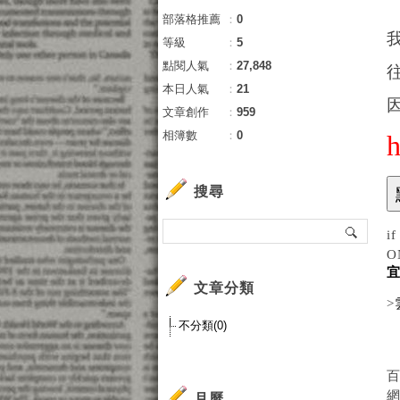
部落格推薦
：
0
等級
：
5
點閱人氣
：
27,848
本日人氣
：
21
文章創作
：
959
相簿數
：
0
搜尋
i
O
文章分類
>
不分類(0)
月曆