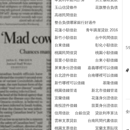
玉山信貸條件
花旗整合負債
高雄民間借款
整合負債哪家銀行好過件
花蓮小額借款
青年購屋貸款 2016
新竹小額借款
台中民間借款
台東借錢
彰化小額借款
5
桃園民間借貸
桃園小額借錢
苗栗小額借款
台東小額借錢
屏東身分證借錢
嘉義哪裡可以借錢
台北證件借款
台南哪裡可以借錢
新竹哪裡可以借錢
基隆借錢
桃園借錢管道
新北市借錢管道
宜蘭借錢
花蓮身分證借款
南投證件借錢
苗栗身分證借款
全
信用借款
台銀信貸
貸款利率算法
雲林支票貸款
台南民間代書借款
桃園支票借款
宜蘭支票貼現