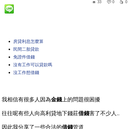
33
0
0
房貸利息怎麼算
民間二胎貸款
免證件借錢
沒有工作可以貸款嗎
沒工作想借錢
我相信有很多人因為
金錢
上的問題很困擾
往往呢有些人向高利貸地下錢莊
借錢
害了不少人..
因此我分享了一些合法的
借錢
管道