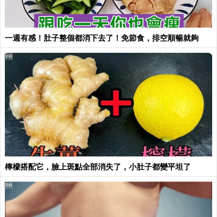
一週有感！肚子整個都消下去了！免節食，排空順暢就夠
PR
檸檬搭配它，臉上斑點全部消失了，小肚子都變平坦了
PR