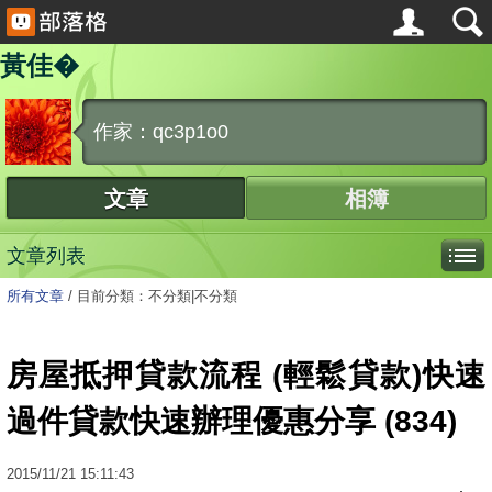
黃佳�
作家：qc3p1o0
文章
相簿
文章列表
所有文章
/
目前分類：不分類|不分類
房屋抵押貸款流程 (輕鬆貸款)快速
過件貸款快速辦理優惠分享 (834)
2015
/
11
/
21
15:11:43