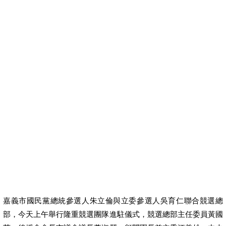
房屋抵押貸款流程
房屋抵押貸款試算
房屋借款利率
房屋修繕貸款 2015
房屋修繕貸款 銀行
房屋修繕貸款利率
房屋修繕申請
房屋轉貸
房屋二胎貸款
房屋二胎貸款銀行
豐田汽車貸款試算
嘉義市國民黨總統參選人朱立倫與立委參選人吳育仁聯合競選總
部，今天上午舉行隆重競選團隊進駐儀式，競選總部主任委員黃國