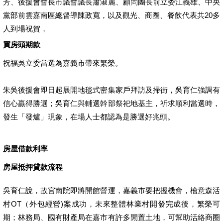
芳、後援會會長市議會議長蕭淑麗、顧問團長前立委江義雄、中央
黨部前雲嘉南區總督導陳政寬，以及觀光、商圈、餐飲代表共20多
人到場祝賀，
買房頭期款
祝福吳立委當選為嘉義市帶來繁榮。
朱吳後援會即日起展開地毯式密集家戶拜訪及掃街，吳育仁強調有
信心贏得勝選；吳育仁與輔選幹部祭祀地基主，祈求順利當選時，
發生「發爐」現象，在場人士都認為是勝選好兆頭。
房屋借款利率
房屋抵押貸款流程
吳育仁說，故宮南院即將開館營運，嘉義市要把握機會，檜意森活
村OT（外包經營)案成功，未來整體林業村開發完成後，繁榮可
期；林務局、國有財產局在嘉市有許多閒置土地，可幫助活絡商圈