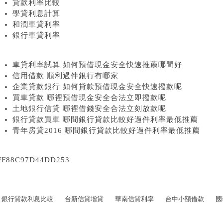
貸款利率比較
學貸利息計算
和潤車貸利率
銀行車貸利率
車貸利率試算 如何預借現金安全快速推薦哪間好
信用借款 順利過件銀行有哪家
企業貸款銀行 如何貸款預借現金安全快速撥款呢
買車貸款 哪裡預借現金安全合法立即撥款呢
土地銀行信貸 哪裡借錢安全合法立刻放款呢
銀行貸款買車 哪間銀行貸款比較好過件利率最低推薦
青年房貸2016 哪間銀行貸款比較好過件利率最低推薦
FF88C97D44DD253
銀行貸款利息比較
台新信貸增貸
華南信貸利率
台中小額借款
國