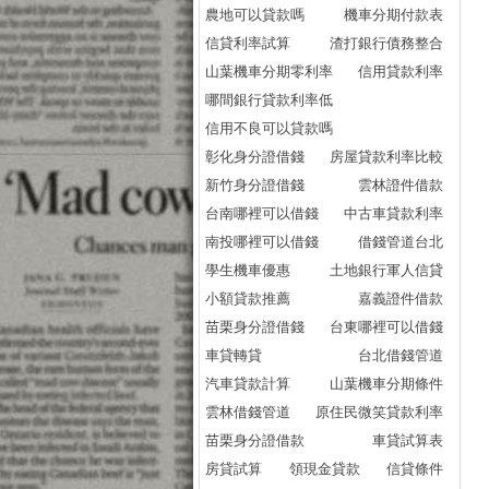
農地可以貸款嗎
機車分期付款表
信貸利率試算
渣打銀行債務整合
山葉機車分期零利率
信用貸款利率
哪間銀行貸款利率低
信用不良可以貸款嗎
彰化身分證借錢
房屋貸款利率比較
新竹身分證借錢
雲林證件借款
台南哪裡可以借錢
中古車貸款利率
南投哪裡可以借錢
借錢管道台北
學生機車優惠
土地銀行軍人信貸
小額貸款推薦
嘉義證件借款
苗栗身分證借錢
台東哪裡可以借錢
車貸轉貸
台北借錢管道
汽車貸款計算
山葉機車分期條件
雲林借錢管道
原住民微笑貸款利率
苗栗身分證借款
車貸試算表
房貸試算
領現金貸款
信貸條件