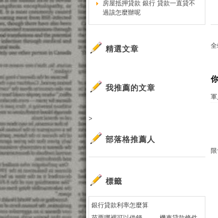
房屋抵押貸款 銀行 貸款一直貸不
過該怎麼辦呢
全
精選文章
我推薦的文章
軍
>
部落格推薦人
限
標籤
銀行貸款利率怎麼算
苗栗哪裡可以借錢
機車貸款條件