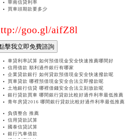
華南信貸利率
買車頭期款要多少
ttp://goo.gl/aifZ8l
車貸利率試算 如何預借現金安全快速推薦哪間好
信用借款 順利過件銀行有哪家
企業貸款銀行 如何貸款預借現金安全快速撥款呢
買車貸款 哪裡預借現金安全合法立即撥款呢
土地銀行信貸 哪裡借錢安全合法立刻放款呢
銀行貸款買車 哪間銀行貸款比較好過件利率最低推薦
青年房貸2016 哪間銀行貸款比較好過件利率最低推薦
負債整合 推薦
信用貸款試算
國泰信貸試算
銀行汽車借款