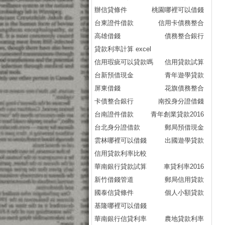
辦信貸條件
桃園哪裡可以借錢
台東證件借款
信用卡債務整合
高雄借錢
債務整合銀行
貸款利率計算 excel
信用瑕疵可以貸款嗎
信用貸款試算
台新預借現金
青年遊學貸款
屏東借錢
花旗債務整合
卡債整合銀行
南投身分證借錢
台南證件借款
青年創業貸款2016
台北身分證借款
郵局預借現金
雲林哪裡可以借錢
出國遊學貸款
信用貸款利率比較
華南銀行貸款試算
車貸利率2016
新竹借錢管道
郵局信用貸款
國泰信貸條件
個人小額貸款
基隆哪裡可以借錢
華南銀行信貸利率
農地貸款利率