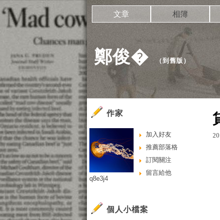
文章
相簿
鄭俊�
（
到舊版
）
作家
加入好友
20
推薦部落格
訂閱關注
留言給他
q8e3j4
個人小檔案