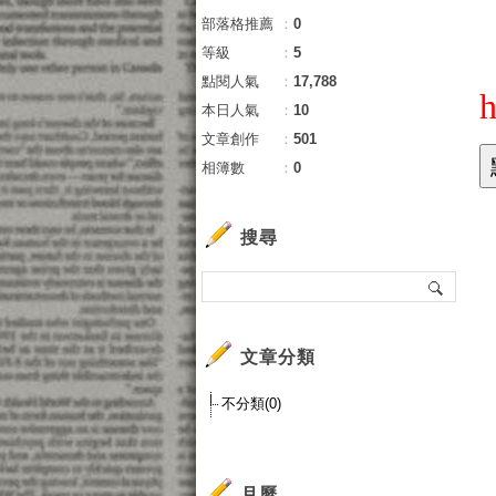
部落格推薦
：
0
等級
：
5
點閱人氣
：
17,788
h
本日人氣
：
10
文章創作
：
501
相簿數
：
0
搜尋
文章分類
不分類(0)
月曆