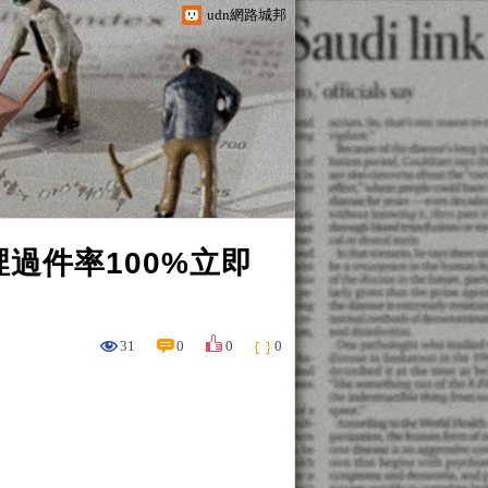
udn網路城邦
過件率100%立即
31
0
0
0