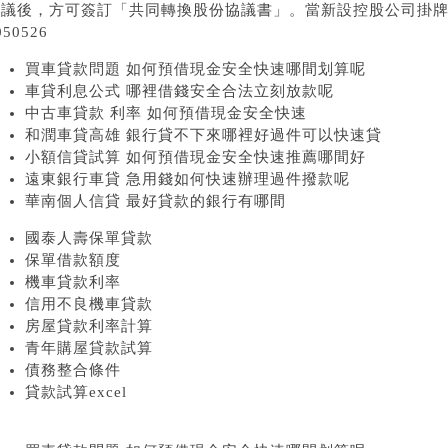
決議後，方可簽訂「共同轉換股份協議書」。當新設控股公司掛
050526
買車貸款問題 如何預借現金安全快速哪間划算呢
車貸利息公式 哪裡借錢安全合法立刻放款呢
中古車貸款 利率 如何預借現金安全快速
和潤車貸高雄 銀行貸不下來哪裡好過件可以快速貸
小額信貸試算 如何預借現金安全快速推薦哪間好
遠東銀行車貸 急用錢如何快速辦理過件撥款呢
華南個人信貸 最好貸款的銀行有哪間
國泰人壽保單貸款
保單借款額度
機車貸款利率
信用不良機車貸款
房屋貸款利率計算
青年購屋貸款試算
債務整合條件
貸款試算excel