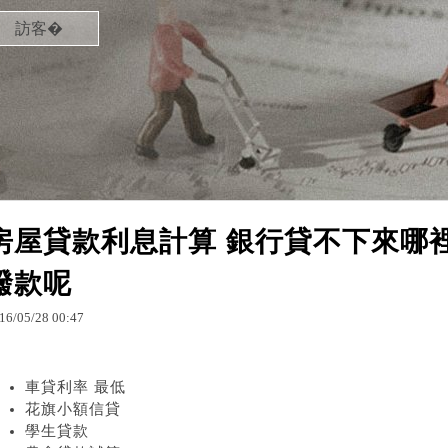
訪客�
房屋貸款利息計算 銀行貸不下來哪裡
撥款呢
16
/
05
/
28
00
:
47
車貸利率 最低
花旗小額信貸
學生貸款