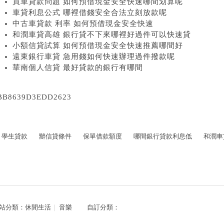
買車貸款問題 如何預借現金安全快速哪間划算呢
車貸利息公式 哪裡借錢安全合法立刻放款呢
中古車貸款 利率 如何預借現金安全快速
和潤車貸高雄 銀行貸不下來哪裡好過件可以快速貸
小額信貸試算 如何預借現金安全快速推薦哪間好
遠東銀行車貸 急用錢如何快速辦理過件撥款呢
華南個人信貸 最好貸款的銀行有哪間
BB8639D3EDD2623
學生貸款
辦信貸條件
保單借款額度
哪間銀行貸款利息低
和潤車
站分類：
休閒生活
｜
音樂
自訂分類：