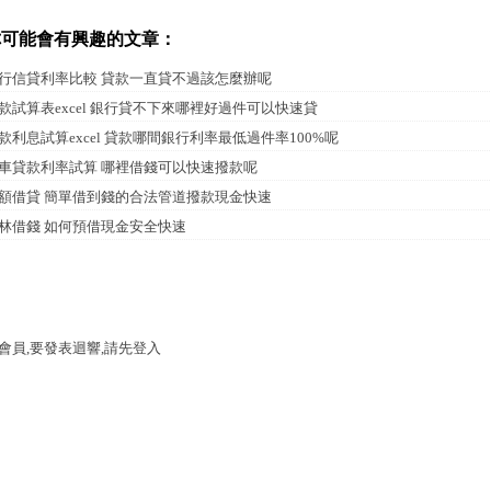
你可能會有興趣的文章：
行信貸利率比較 貸款一直貸不過該怎麼辦呢
款試算表excel 銀行貸不下來哪裡好過件可以快速貸
款利息試算excel 貸款哪間銀行利率最低過件率100%呢
車貸款利率試算 哪裡借錢可以快速撥款呢
額借貸 簡單借到錢的合法管道撥款現金快速
林借錢 如何預借現金安全快速
會員,要發表迴響,請先登入