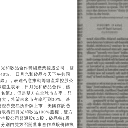
月光和矽品合作籌組產業控股公司，雙
40%。 日月光和矽品今天下午共同
忘錄」，表達合意推動籌組產業控股公
張虔生表示，日月光和矽品合作，儘
排名第3，但是雙方在全球市占率，只
會大，希望未來市占率可到30%、甚
灣證券交易所掛牌上市，美國存託憑
取得日月光和矽品100%股權，雙方
控股公司普通股0.5股，矽品每1股
前，分別由雙方召開董事會作成股份轉換