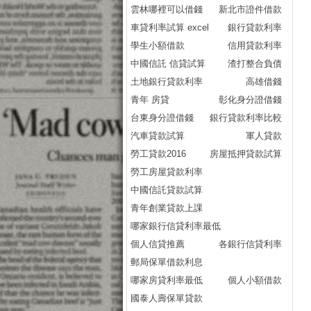
雲林哪裡可以借錢
新北市證件借款
車貸利率試算 excel
銀行貸款利率
學生小額借款
信用貸款利率
中國信託 信貸試算
渣打整合負債
土地銀行貸款利率
高雄借錢
青年 房貸
彰化身分證借錢
台東身分證借錢
銀行貸款利率比較
汽車貸款試算
軍人貸款
勞工貸款2016
房屋抵押貸款試算
勞工房屋貸款利率
中國信託貸款試算
青年創業貸款上課
哪家銀行信貸利率最低
個人信貸推薦
各銀行信貸利率
郵局保單借款利息
哪家房貸利率最低
個人小額借款
國泰人壽保單貸款