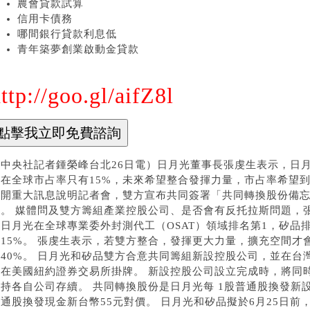
農會貸款試算
信用卡債務
哪間銀行貸款利息低
青年築夢創業啟動金貸款
ttp://goo.gl/aifZ8l
（中央社記者鍾榮峰台北26日電）日月光董事長張虔生表示，日
方在全球市占率只有15%，未來希望整合發揮力量，市占率希望到
召開重大訊息說明記者會，雙方宣布共同簽署「共同轉換股份備
司。 媒體問及雙方籌組產業控股公司、是否會有反托拉斯問題，
管日月光在全球專業委外封測代工（OSAT）領域排名第1，矽品
有15%。 張虔生表示，若雙方整合，發揮更大力量，擴充空間才
至40%。 日月光和矽品雙方合意共同籌組新設控股公司，並在台
證在美國紐約證券交易所掛牌。 新設控股公司設立完成時，將同時
持各自公司存續。 共同轉換股份是日月光每 1股普通股換發新設
普通股換發現金新台幣55元對價。 日月光和矽品擬於6月25日