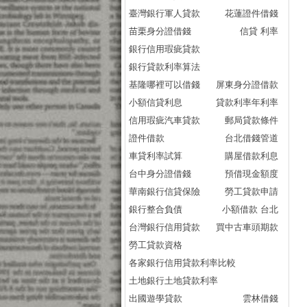
臺灣銀行軍人貸款
花蓮證件借錢
苗栗身分證借錢
信貸 利率
銀行信用瑕疵貸款
銀行貸款利率算法
基隆哪裡可以借錢
屏東身分證借款
小額信貸利息
貸款利率年利率
信用瑕疵汽車貸款
郵局貸款條件
證件借款
台北借錢管道
車貸利率試算
購屋借款利息
台中身分證借錢
預借現金額度
華南銀行信貸保險
勞工貸款申請
銀行整合負債
小額借款 台北
台灣銀行信用貸款
買中古車頭期款
勞工貸款資格
各家銀行信用貸款利率比較
土地銀行土地貸款利率
出國遊學貸款
雲林借錢