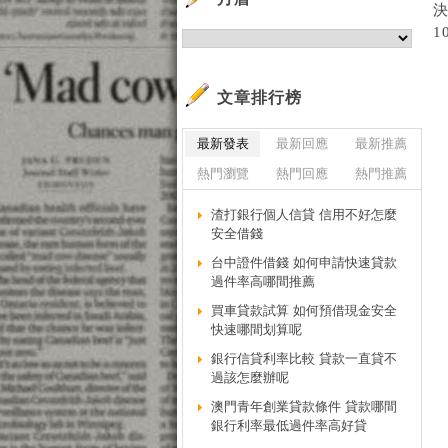
1
文章排行榜
最新發表
最新回應
最新推薦
熱門瀏覽
熱門回應
熱門推薦
渣打銀行個人信貸 信用不好怎麼
安全借錢
台中證件借錢 如何申請快速貸款
過件率高哪間推薦
買車貸款試算 如何預借現金安全
快速哪間划算呢
銀行信貸利率比較 貸款一直貸不
過該怎麼辦呢
澳門青年創業貸款條件 貸款哪間
銀行利率最低過件率高好貸