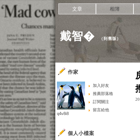
文章
相簿
戴智�
（
到舊版
）
作家
加入好友
推薦部落格
20
訂閱關注
留言給他
q4v8i8
個人小檔案