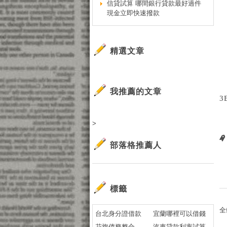
信貸試算 哪間銀行貸款最好過件
現金立即快速撥款
精選文章
我推薦的文章
3
>
部落格推薦人
標籤
全
台北身分證借款
宜蘭哪裡可以借錢
花旗債務整合
汽車貸款利率試算