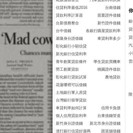
信貸利率最低2016
台南借錢
貸款利率計算器
苗栗證件借錢
銀
台新債務整合
新竹證件借錢
貸
台中借錢
各銀行購屋貸款利率
貸
基隆身分證借錢
車貸利率多少
汽
彰化銀行小額信貸
小
新光銀行信貸利率
雲
青年創業貸款條件
學生貸款買機車
勞工創業貸款
桃園證件借款
彰化銀行貸款試算
農地貸款
花蓮哪裡可以借錢
土地銀行軍人房貸
限
台灣銀行留學貸款
車貸利率如何計算
信用卡負債
個人信用貸款利率
台東借錢管道
新竹身分證借錢
新北市身分證借錢
渣打銀行信貸好過嗎
跟當舖借錢