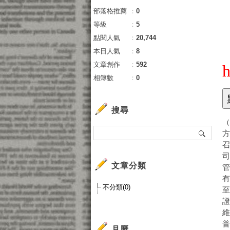
部落格推薦
：
0
等級
：
5
點閱人氣
：
20,744
本日人氣
：
8
文章創作
：
592
h
相簿數
：
0
搜尋
文章分類
不分類(0)
維
月曆