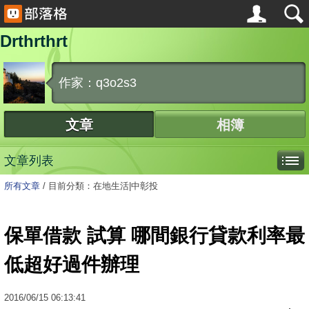
Drthrthrt
作家：q3o2s3
文章
相簿
文章列表
所有文章
/
目前分類：在地生活|中彰投
保單借款 試算 哪間銀行貸款利率最
低超好過件辦理
2016
/
06
/
15
06:13:41