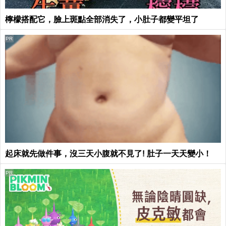
檸檬搭配它，臉上斑點全部消失了，小肚子都變平坦了
PR
起床就先做件事，沒三天小腹就不見了! 肚子一天天變小！
PR