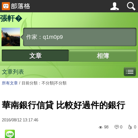
張軒�
作家：q1m0p9
文章
相簿
文章列表
所有文章
/
目前分類：不分類|不分類
華南銀行信貸 比較好過件的銀行
2016
/
08
/
12
13:17:46
98
0
0