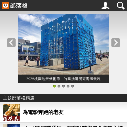
2026桃園地景藝術節｜竹圍漁港漫遊海風藝境
1
2
3
4
5
主題部落格精選
為電影奔跑的老友