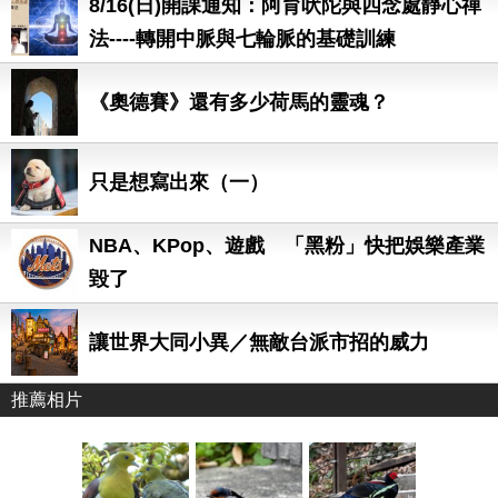
8/16(日)開課通知：阿育吠陀與四念處靜心禪
法----轉開中脈與七輪脈的基礎訓練
《奧德賽》還有多少荷馬的靈魂？
只是想寫出來（一）
NBA、KPop、遊戲 「黑粉」快把娛樂產業
毀了
讓世界大同小異／無敵台派市招的威力
推薦相片