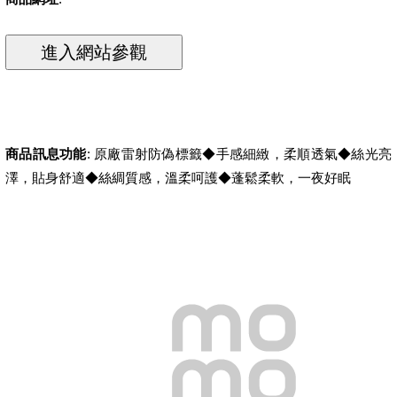
商品訊息功能
: 原廠雷射防偽標籤◆手感細緻，柔順透氣◆絲光亮
澤，貼身舒適◆絲綢質感，溫柔呵護◆蓬鬆柔軟，一夜好眠