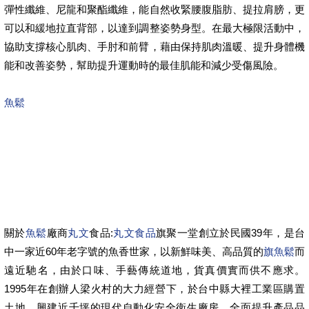
彈性纖維、尼龍和聚酯纖維，能自然收緊腰腹脂肪、提拉肩膀，更
可以和緩地拉直背部，以達到調整姿勢身型。在最大極限活動中，
協助支撐核心肌肉、手肘和前臂，藉由保持肌肉溫暖、提升身體機
能和改善姿勢，幫助提升運動時的最佳肌能和減少受傷風險。
魚鬆
關於
魚鬆
廠商
丸文
食品:
丸文食品
旗聚一堂創立於民國39年，是台
中一家近60年老字號的魚香世家，以新鮮味美、高品質的
旗魚鬆
而
遠近馳名，由於口味、手藝傳統道地，貨真價實而供不應求。
1995年在創辦人梁火村的大力經營下，於台中縣大裡工業區購置
土地，興建近千坪的現代自動化安全衛生廠房，全面提升產品品