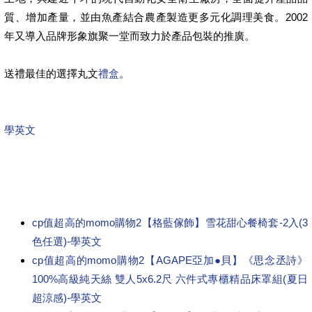
質、增加產量，並由魚產結合農產製造更多元化調理美食。2002
年又導入品牌形象旗聚一堂而致力於產品包裝的推廣。
送禮最佳的選擇丸文
禮盒
。
學英文
cp值超高的momo購物2【格藍傢飾】雪花甜心餐椅套-2入(3
色任選)-學英文
cp值超高的momo購物2【AGAPE亞加●貝】《思念丞詩》
100%高級純天絲 雙人5x6.2尺 六件式專櫃精品床罩組(夏日
超涼感)-學英文