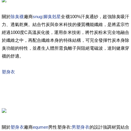
關於
除臭襪
廠商
snug
:
腳臭剋星
全襪100%汗臭通紗，超強除臭吸汗
力、透氣乾爽。結合竹炭與奈米科技的優質機能纖維，是將孟宗竹
經過1000度C高溫炭化後，運用奈米技術，將竹炭粉末完全地融合
於纖維之中，再配合纖維本身的特殊結構，可完全發揮竹炭本身除
臭功能的特性，並產生人體所需負離子與阻絕電磁波，達到健康穿
襪的舒適。
塑身衣
關於
塑身衣
廠商
equmen
男性塑身衣:
男塑身衣
的設計強調材質結合