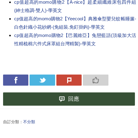
cp值超高的momo購物2【A-nice】超柔細纖維床包四件組
(紳士格調-雙人)-學英文
cp值超高的momo購物2【Yeecool】典雅傘型嬰兒蚊帳睡簾-
白色針織小花紗網-(免組裝.免釘掛鉤)-學英文
cp值超高的momo購物2【巴麗維亞】兔戀藍語(頂級加大活
性精梳棉六件式床罩組台灣精製)-學英文
回應
自訂分類：
不分類