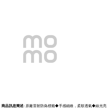
商品訊息簡述
: 原廠雷射防偽標籤◆手感細緻，柔順透氣◆絲光亮