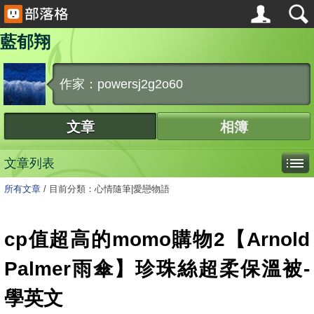
藍郁翔
作家：powersj2g2o60
文章
相簿
文章列表
所有文章
/
目前分類：心情隨筆|愛戀物語
cp值超高的momo購物2【Arnold
Palmer雨傘】珍珠絲超柔保溫被-
學英文