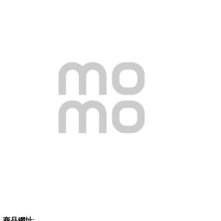
商品網址
: