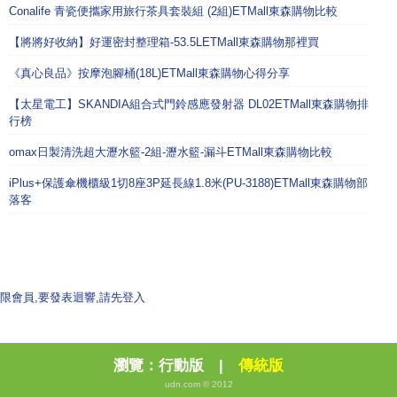
Conalife 青瓷便攜家用旅行茶具套裝組 (2組)ETMall東森購物比較
【將將好收納】好運密封整理箱-53.5LETMall東森購物那裡買
《真心良品》按摩泡腳桶(18L)ETMall東森購物心得分享
【太星電工】SKANDIA組合式門鈴感應發射器 DL02ETMall東森購物排
行榜
omax日製清洗超大瀝水籃-2組-瀝水籃-漏斗ETMall東森購物比較
iPlus+保護傘機櫃級1切8座3P延長線1.8米(PU-3188)ETMall東森購物部
落客
限會員,要發表迴響,請先登入
瀏覽：
行動版
|
傳統版
udn.com © 2012