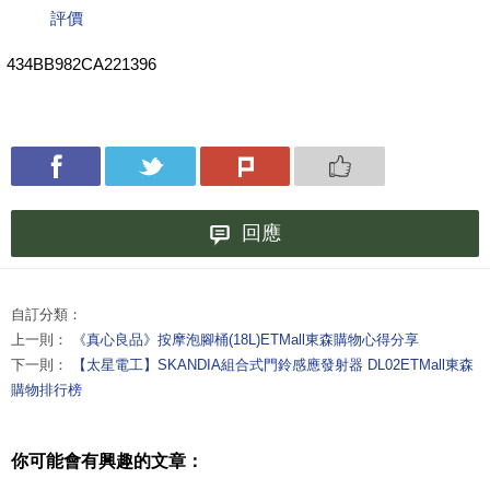
評價
434BB982CA221396
回應
自訂分類：
上一則：
《真心良品》按摩泡腳桶(18L)ETMall東森購物心得分享
下一則：
【太星電工】SKANDIA組合式門鈴感應發射器 DL02ETMall東森
購物排行榜
你可能會有興趣的文章：