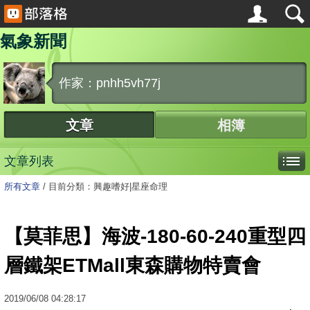
氣象新聞
作家：pnhh5vh77j
文章
相簿
文章列表
所有文章
/
目前分類：興趣嗜好|星座命理
【莫菲思】海波-180-60-240重型四
層鐵架ETMall東森購物特賣會
2019
/
06
/
08
04:28:17