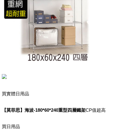
買實體日用品
【莫菲思】海波-180*60*240重型四層鐵架
CP值超高
買日用品