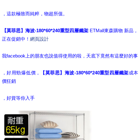
，這款極致而純粹，物超所值。
【莫菲思】海波-180*60*240重型四層鐵架
ETMall東森購物 新品，
正在促銷中！
網頁設計
我facebook上的朋友也說值得使用的啦，天底下竟然有這麼好的事
，好用勁爆低價，
【莫菲思】海波-180*60*240重型四層鐵架
成本
價狂銷
，好貨等你入手