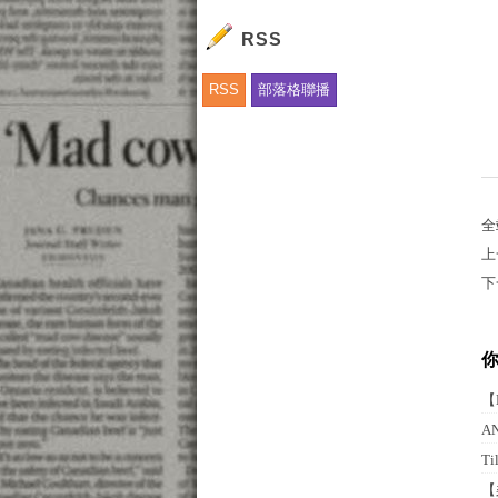
RSS
RSS
部落格聯播
全
上
下
【
A
T
【