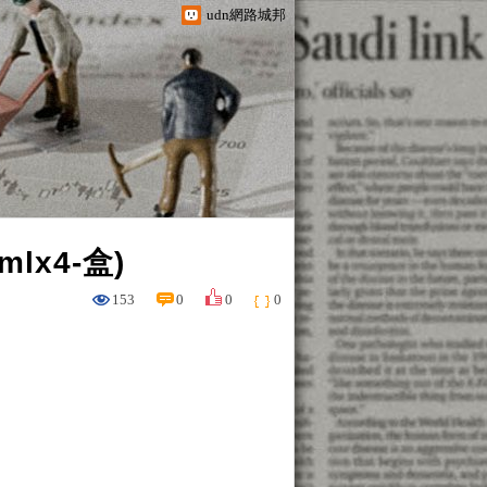
udn網路城邦
lx4-盒)
153
0
0
0