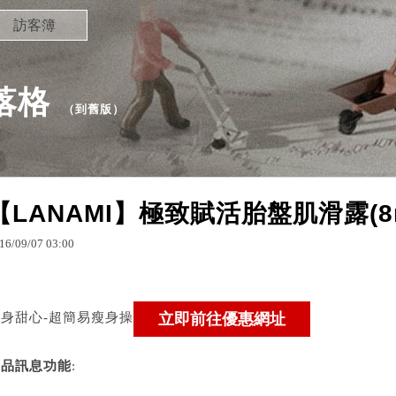
訪客簿
部落格
（
到舊版
）
【LANAMI】極致賦活胎盤肌滑露(8m
16
/
09
/
07
03
:
00
瘦身甜心-超簡易瘦身操
商品訊息功能
: