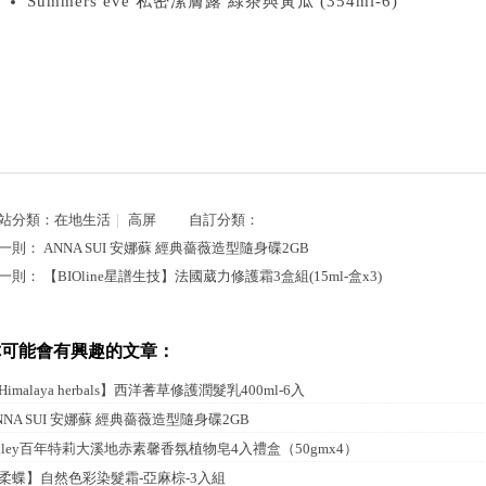
Summers eve 私密潔膚露 綠茶與黃瓜 (354ml-6)
站分類：
在地生活
｜
高屏
自訂分類：
一則：
ANNA SUI 安娜蘇 經典薔薇造型隨身碟2GB
一則：
【BIOline星譜生技】法國葳力修護霜3盒組(15ml-盒x3)
你可能會有興趣的文章：
Himalaya herbals】西洋蓍草修護潤髮乳400ml-6入
NNA SUI 安娜蘇 經典薔薇造型隨身碟2GB
illey百年特莉大溪地赤素馨香氛植物皂4入禮盒（50gmx4）
柔蝶】自然色彩染髮霜-亞麻棕-3入組