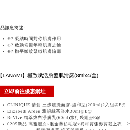
商品訊息簡述
:
⊕? 凝結時間對你肌膚作用
⊕? 啟動恢復年輕肌膚之鑰
⊕? 撫平皺紋緊緻肌膚輪廓
CLINIQUE 倩碧 三步驟洗面膠-溫和型(200ml)2入組@E@
Elizabeth Arden 雅頓綠茶香水30ml@E@
ReVive 精萃煥白淨膚乳(60ml)旅行袋組@E@
0205新品 高雅層次~混金蔥仿毛呢x異材質弧形剪裁上衣．2