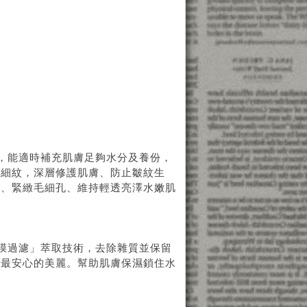
，能適時補充肌膚足夠水分及養份，
平細紋，深層修護肌膚、防止皺紋生
力、緊緻毛細孔、維持輕透亮澤水嫩肌
膜過濾」萃取技術，去除雜質並保留
您最安心的美麗。幫助肌膚保濕鎖住水