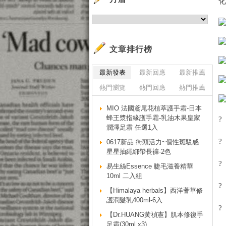
文章排行榜
最新發表
最新回應
最新推薦
熱門瀏覽
熱門回應
熱門推薦
MIO 法國鳶尾花植萃護手霜-日本
蜂王漿指緣護手霜-乳油木果皇家
?
潤澤足霜 任選1入
?
0617新品 街頭活力~個性斑駁感
星星抽繩綁帶長褲-2色
?
易生絲Essence 睫毛滋養精華
10ml 二入組
?
【Himalaya herbals】西洋蓍草修
護潤髮乳400ml-6入
?
【Dr.HUANG黃禎憲】肌本修復手
足霜(30ml x3)