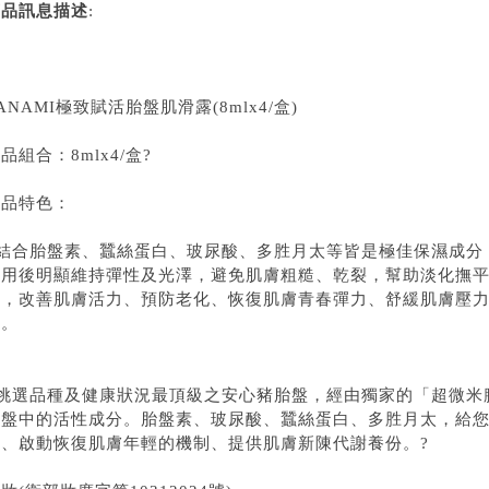
商品訊息描述
:
ANAMI極致賦活胎盤肌滑露(8mlx4/盒)
品組合：8mlx4/盒?
商品特色：
●結合胎盤素、蠶絲蛋白、玻尿酸、多胜月太等皆是極佳保濕成分
使用後明顯維持彈性及光澤，避免肌膚粗糙、乾裂，幫助淡化撫
成，改善肌膚活力、預防老化、恢復肌膚青春彈力、舒緩肌膚壓
膚。
●挑選品種及健康狀況最頂級之安心豬胎盤，經由獨家的「超微米
胎盤中的活性成分。胎盤素、玻尿酸、蠶絲蛋白、多胜月太，給
份、啟動恢復肌膚年輕的機制、提供肌膚新陳代謝養份。?