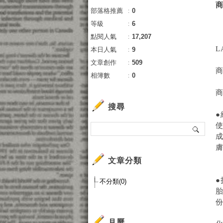
部落格推薦
：
0
等級
：
6
點閱人氣
：
17,207
L
本日人氣
：
9
文章創作
：
509
商
相簿數
：
0
搜尋
文章分類
不分類(0)
月曆