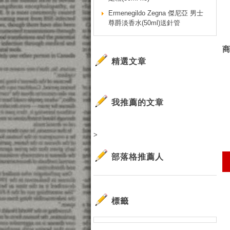
Ermenegildo Zegna 傑尼亞 男士
尊爵淡香水(50ml)送針管
精選文章
我推薦的文章
>
部落格推薦人
標籤