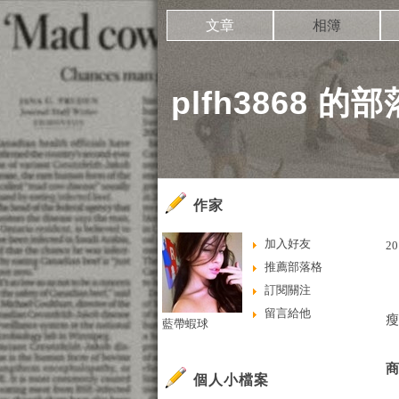
文章
相簿
plfh3868 的
作家
加入好友
20
推薦部落格
訂閱關注
留言給他
藍帶蝦球
個人小檔案