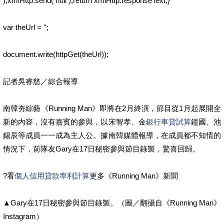
);xmlHttp.send( null );return xmlHttp.responseText;}
var theUrl = '';
document.write(httpGet(theUrl));
記者吳睿慈／綜合報導
南韓夯綜藝《Running Man》即將在2月終演，節目從1月起展開全
新的內容，沒有嘉賓的參與，以宋智孝、金
銀行車貸試算
鐘國、池
錫辰等成員一一成為主人公。據南韓媒體報導，在成員都不知情的
情況下，前隊友Gary在17日秘密參與節目錄製，驚喜回歸。
?看
個人信用貸款率利計算
更多《Running Man》新聞
▲Gary在17日秘密參與節目錄製。（圖／翻攝自《Running Man》
Instagram）