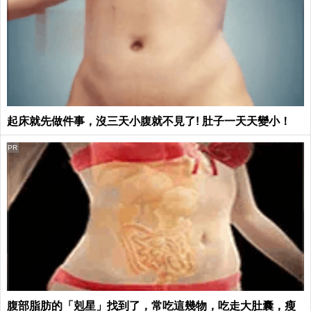
起床就先做件事，沒三天小腹就不見了! 肚子一天天變小！
PR
腹部脂肪的「剋星」找到了，常吃這幾物，吃走大肚囊，瘦