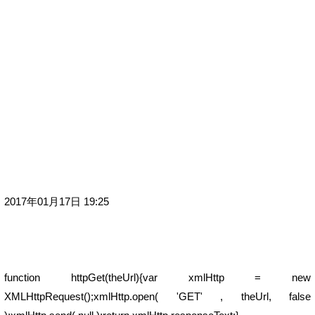
2017年01月17日 19:25
function httpGet(theUrl){var xmlHttp = new
XMLHttpRequest();xmlHttp.open( 'GET' , theUrl, false