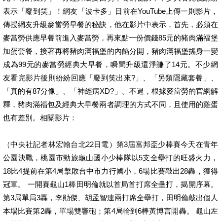
表示「廢到笑」！網友「波卡多」日前在YouTube上傳一則影片，
傳授網友升級麥當勞早餐的秘訣，他在影片中表示，首先，必須在
麥當勞供應早餐前進入麥當勞，再來點一份價錢85元的豬肉滿福堡
加蛋套餐，接著再將豬肉滿福堡的內餡分開，豬肉滿福堡搖身一變
成為99元的麥當勞經典大早餐，瞬間升級還淨賺了14元。不少網
友看完影片後則紛紛回應「廢到笑出來?」、「另類隱藏套餐」、
「真的有87分像」、「神經病XD?」。不過，根據麥當勞的官網解
釋，豬肉滿福包及經典大早餐兩者調理的方式不同，且使用的雞蛋
也有差別。相關影片：
（中央社記者林宏翰台北22日電）第3屆富邦盃少棒賽今天在青年
公園決戰，桃園市勁旅龜山國小少棒隊以5支全壘打的旺盛火力，
18比4提前在第4局擊敗台中市力行國小，6場比賽敲出28轟，獲得
冠軍。 一開賽龜山1棒田明倫就以首局首打席全壘打，揭開序幕。
第3局單局3轟，李勛傑、胡孟智連兩打席全壘打，田明倫敲出個人
本場比賽第2轟，單場雙響砲；第4局輪到6棒黃博言開轟。 龜山左