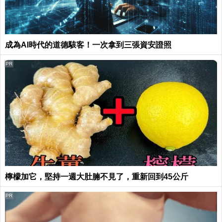
成為AI時代的道德駭客！一次拿到三張資安證照
PR
檸檬加它，堅持一週大肚腩不見了，重新回到45公斤
PR