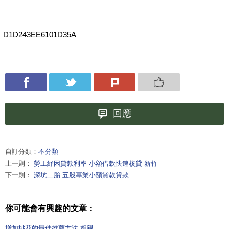
D1D243EE6101D35A
回應
自訂分類：
不分類
上一則：
勞工紓困貸款利率 小額借款快速核貸 新竹
下一則：
深坑二胎 五股專業小額貸款貸款
你可能會有興趣的文章：
增加桃花的最佳推薦方法 相親