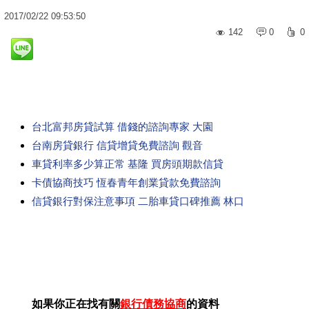
2017
/
02
/
22
09:53:50
142
0
0
台北富邦房貸試算 借錢的諮詢專家 大園
台南房貸銀行 信貸增貸免費諮詢 觀音
車貸利率多少算正常 基隆 買房頭期款信貸
卡債協商技巧 恆春青年創業貸款免費諮詢
信貸銀行對保注意事項 二胎車貸口碑推薦 林口
如果你正在找有關
銀行債務協商
的資料