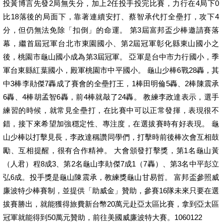
投黃博言先發2局無失分，加上2任投手投完比賽，力行在4局下0
比18落後的局面下，靠著連續安打、蔡智承代打全壘打，攻下4
分，但仍無法免除「扣倒」的命運。 第3屆富邦盃少棒邀請賽落
幕，繼首屆冠軍台北市東園國小、第2屆冠軍彰化縣東山國小之
後，桃園市龜山國小成為第3屆冠軍。 亞軍是台中市力行國小，季
軍台東縣紅葉國小，殿軍桃園市中平國小。 龜山少棒6戰28轟，其
中3棒李勛傑7轟成了賽會的全壘打王，1棒田明倫5轟、2棒陳震承
6轟、4棒胡孟智6轟，前4棒就敲了24轟。 教練李政達表示，選手
練習的時候，就常見全壘打，在比賽中可以正常發揮，表現很不
錯，接下來希望加強穩定性、專注度，在選拔賽時有好表現。 龜
山少棒以打擊見長，李政達稱讚同學們，打擊時前後棒次會互相鼓
勵、互相提醒，很有合作精神。 大會頒發打擊獎，第1名龜山黃
（人君）程8成3、第2名龜山李勛傑7成1（7轟）、第3名中平彭立
弘6成。投手獎是龜山陳震承，教練獎龜山甘易哲。 富邦盃參照威
廉波特少棒賽制，並提供「助威金」贊助，參賽16隊未來只要在選
拔賽勝出，就能獲得旅費新台幣20萬元赴亞太區比賽，拿到亞太區
冠軍就能得到50萬元贊助，前往美國威廉波特大賽。1060122