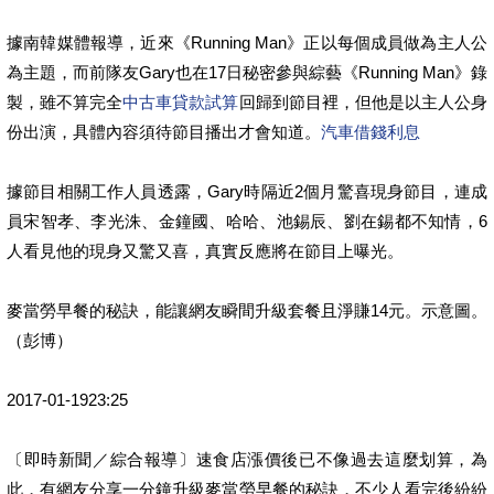
據南韓媒體報導，近來《Running Man》正以每個成員做為主人公
為主題，而前隊友Gary也在17日秘密參與綜藝《Running Man》錄
製，雖不算完全
中古車貸款試算
回歸到節目裡，但他是以主人公身
份出演，具體內容須待節目播出才會知道。
汽車借錢利息
據節目相關工作人員透露，Gary時隔近2個月驚喜現身節目，連成
員宋智孝、李光洙、金鐘國、哈哈、池錫辰、劉在錫都不知情，6
人看見他的現身又驚又喜，真實反應將在節目上曝光。
麥當勞早餐的秘訣，能讓網友瞬間升級套餐且淨賺14元。示意圖。
（彭博）
2017-01-1923:25
〔即時新聞／綜合報導〕速食店漲價後已不像過去這麼划算，為
此，有網友分享一分鐘升級麥當勞早餐的秘訣，不少人看完後紛紛