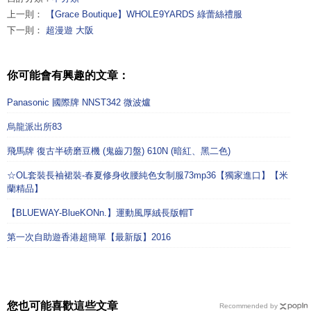
上一則：
【Grace Boutique】WHOLE9YARDS 綠蕾絲禮服
下一則：
超漫遊 大阪
你可能會有興趣的文章：
Panasonic 國際牌 NNST342 微波爐
烏龍派出所83
飛馬牌 復古半磅磨豆機 (鬼齒刀盤) 610N (暗紅、黑二色)
☆OL套裝長袖裙裝-春夏修身收腰純色女制服73mp36【獨家進口】【米
蘭精品】
【BLUEWAY-BlueKONn.】運動風厚絨長版帽T
第一次自助遊香港超簡單【最新版】2016
您也可能喜歡這些文章
Recommended by