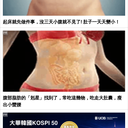
起床就先做件事，沒三天小腹就不見了! 肚子一天天變小！
PR
腹部脂肪的「剋星」找到了，常吃這幾物，吃走大肚囊，瘦
出小蠻腰
PR