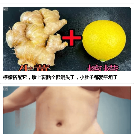
PR
檸檬搭配它，臉上斑點全部消失了，小肚子都變平坦了
PR