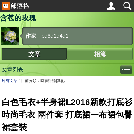
含苞的玫瑰
作家：pd5d1d4d1
文章
相簿
文章列表
所有文章
/
目前分類：時事評論|其他
白色毛衣+半身裙L2016新款打底衫
時尚毛衣 兩件套 打底裙一布裙包臀
裙套裝