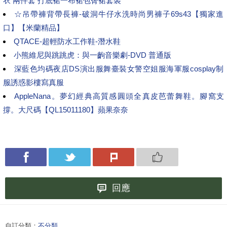
衣 兩件套 打底裙一布裙包臀裙套裝
☆吊帶褲背帶長褲-破洞牛仔水洗時尚男褲子69s43【獨家進
口】【米蘭精品】
QTACE-超輕防水工作鞋-潛水鞋
小熊維尼與跳跳虎：與一齣音樂劇-DVD 普通版
深藍色均碼夜店DS演出服舞臺裝女警空姐服海軍服cosplay制
服誘惑影樓寫真服
AppleNana。夢幻經典高質感圓頭全真皮芭蕾舞鞋。腳窩支
撐。大尺碼【QL15011180】蘋果奈奈
回應
自訂分類：
不分類