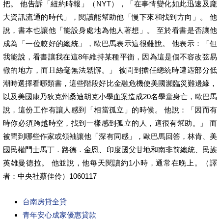
把。 他告訴「紐約時報」（NYT），「在事情變化如此迅速及龐
大資訊流通的時代」，閱讀能幫助他「慢下來和找到方向」。 他
說，書本也讓他「能設身處地為他人著想」。 至於看書是否讓他
成為「一位較好的總統」，歐巴馬表示這很難說。 他表示：「但
我能說，看書讓我在這8年維持某種平衡，因為這是個不容改弦易
轍的地方，而且絲毫無法鬆懈。」 被問到擔任總統時遭遇部分低
潮時選擇看哪類書，這些階段好比金融危機使美國瀕臨災難邊緣，
以及美國康乃狄克州桑迪胡克小學血案造成20名學童身亡，歐巴馬
說，這份工作有讓人感到「相當孤立」的時候。 他說：「因而有
時你必須跨越時空，找到一樣感到孤立的人，這很有幫助。」 而
被問到哪些作家或領袖讓他「深有同感」，歐巴馬回答，林肯、美
國民權鬥士馬丁．路德．金恩、印度國父甘地和南非前總統、民族
英雄曼德拉。 他並說，他每天閱讀約1小時，通常在晚上。（譯
者：中央社蔡佳伶）1060117
台南房貸全貸
青年安心成家優惠貸款