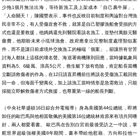
少拖1個月無法出海，等待新漁工及上架成本「自己裹牛屎」。
「人命關天！」陳國豐表示，事件也反映目前制度和輿論對台灣漁
民非常不公，有人受傷豈會不救，就算是自己塑膠漁船會受損的方
式也還是要救援，他媽媽還先到醫院看該名漁工，並墊付萬餘元醫
藥費，他期盼未來小琉球漁會、政府應拿出完整制度處理類似案
件，而不是讓日前虐境外交換漁工的極端「個案」，卻讓所有甘苦
討海人都抹上這樣的壞名聲。海巡署南機隊則回應，當時據氣象局
資料為5、6級風、浪高5公尺，救生艇下放有危險，肯定船長當機
立斷請救傷者的作為，在12日請直昇機前往將該名受傷漁工載回救
回一命，但海面千變萬化，加上該漁工當時情形是急需救治，只能
採能立即解救傷者方式救援，也尊重第一線的船長判斷。
（中央社華盛頓16日綜合外電報導）身為美國第44位總統，即將
卸任的歐巴馬與他相當敬佩的美國第16位總統林肯原來有項共同嗜
好，兩人都愛看書。 歐巴馬在告別白宮前最後受訪之一中說，掌
舵世界超級強權美國8年期間，書本帶給他慰藉、方向和拉他一