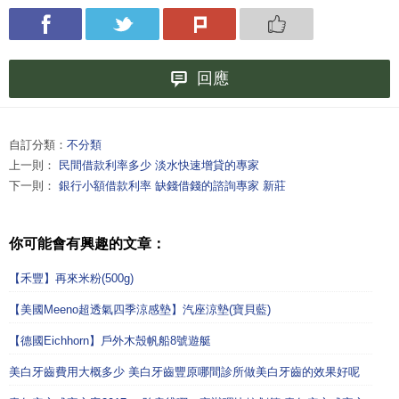
回應
自訂分類：
不分類
上一則：
民間借款利率多少 淡水快速增貸的專家
下一則：
銀行小額借款利率 缺錢借錢的諮詢專家 新莊
你可能會有興趣的文章：
【禾豐】再來米粉(500g)
【美國Meeno超透氣四季涼感墊】汽座涼墊(寶貝藍)
【德國Eichhorn】戶外木殼帆船8號遊艇
美白牙齒費用大概多少 美白牙齒豐原哪間診所做美白牙齒的效果好呢