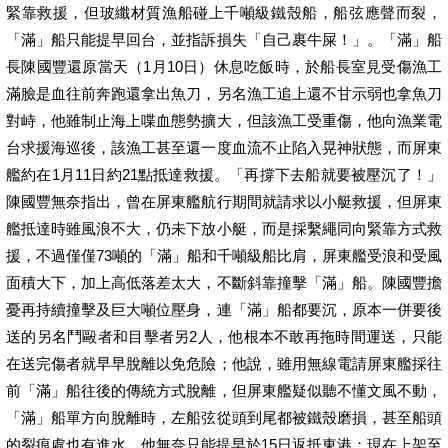
緊靠救援，但玻纖材質漁船碰上千噸級鐵殼船，船弦應聲而裂，
「滿」船只能提早回台，並指訴損失「自己裹牛屎！」。「滿」船
長陳國豐還原當天（1月10日）休息吃飯時，於船長室見受傷漁工
滿臉是血往前奔跑還拿出魚刀，另名漁工追上還不甘示弱也拿魚刀
對峙，他雖制止海上喋血態勢擴大，但該漁工受重傷，他向漁業電
台求援海巡後，該漁工甚至還一度血流不止陷入晃神狀態，而屏東
艦約在1月11日約21點抵達救援。「再撐下去船就要被壓沉了！」
陳國豐無奈指出，曾在屏東艦航行期間就請求以小艇救援，但屏東
艦抵達時雖風浪不大，仍未下放小艇，而是採繫繩同向緊靠方式救
援，不過僅僅73噸的「滿」船和千噸級船比肩，屏東艦受浪和受風
面積大下，加上高低落差太大，不斷斜靠撞擊「滿」船。陳國豐擔
憂再持續撞擊及巨大噸位壓身，連「滿」船都要沉，原本一併要後
送的另名鬥毆者和目擊者另2人，他根本不敢再拖時間運送，只能
在送完傷者就早早脫離以免危險；他說，雖用無線電請屏東艦採往
前「滿」船往後的傳統方式脫離，但屏東艦疑似聽不懂文風不動，
「滿」船單方向脫離時，左船弦從頭到尾都被鐵殼磨損，甚至船頭
的裂痕處也有進水，他無奈只能提早於15日返抵東港；現在上架至