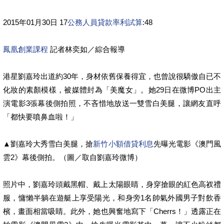
2015年01月30日 17
公務人員貸款率利試算
:48
鳳凰創業課程
記者林奕如／綜合報導
港星劉嘉玲出道約30年，身材依舊保養得宜，也曾說很驕傲自已不
化妝的素顏模樣，被媒體封為「美魔女」。她29日在微博PO出主
演電影3張幕後側拍照，不吝惜地放送一雙雪白美腿，讓網友直呼
「都快要噴鼻血啦！」
▲劉嘉玲大秀雪白美腿，搶
新竹小額借貸利息
先曝光電影《澳門風
雲2》幕後側拍。（圖／取自劉嘉玲微博）
照片中，劉嘉玲頭戴黑帽、戴上太陽眼睛，身穿搶眼的紅色高衩禮
服，慵懶半躺在遊艇上享受陽光，和身旁1名帥氣外國男子對飲香
檳，畫面相當吸睛。此外，她也興奮地寫下「Cherrs！」透露正在