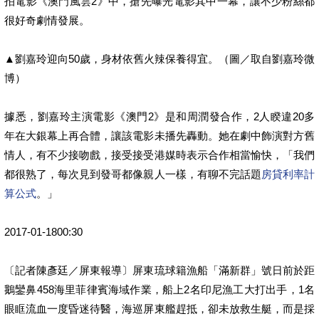
拍電影《澳門風雲2》中，搶先曝光電影其中一幕，讓不少粉絲都
很好奇劇情發展。
▲劉嘉玲迎向50歲，身材依舊火辣保養得宜。（圖／取自劉嘉玲微
博）
據悉，劉嘉玲主演電影《澳門2》是和周潤發合作，2人睽違20多
年在大銀幕上再合體，讓該電影未播先轟動。她在劇中飾演對方舊
情人，有不少接吻戲，接受接受港媒時表示合作相當愉快，「我們
都很熟了，每次見到發哥都像親人一樣，有聊不完話題
房貸利率計
算公式
。」
2017-01-1800:30
〔記者陳彥廷／屏東報導〕屏東琉球籍漁船「滿新群」號日前於距
鵝鑾鼻458海里菲律賓海域作業，船上2名印尼漁工大打出手，1名
眼眶流血一度昏迷待醫，海巡屏東艦趕抵，卻未放救生艇，而是採