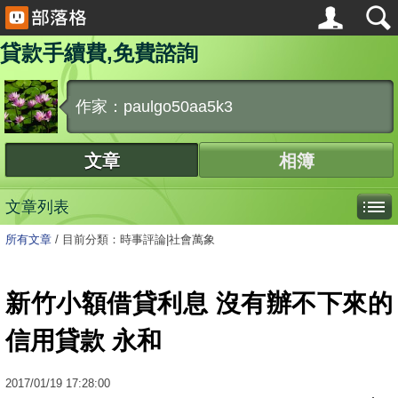
貸款手續費,免費諮詢
作家：paulgo50aa5k3
文章
相簿
文章列表
所有文章
/
目前分類：時事評論|社會萬象
新竹小額借貸利息 沒有辦不下來的
信用貸款 永和
2017
/
01
/
19
17:28:00