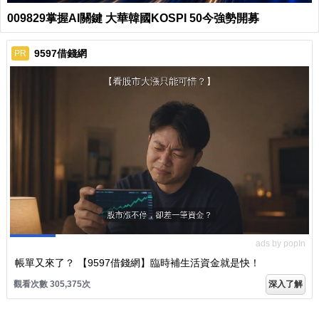
009829掌握AI關鍵 大華韓國KOSPI 50今強勢開募
9597借錢網
PR
ads by popIn
帳單又來了？ 【9597借錢網】臨時補生活資金就是快！
觀看次數 305,375次
深入了解