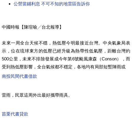
公營當鋪利息 不可不知的地雷區告訴你
中國時報【陳瑄喻╱台北報導】
未來一周全台天候不穩，熱低壓今明最接近台灣。中央氣象局表
示，位在琉球東方的低壓已經升級為熱帶性低氣壓，距離台灣約
500公里，未來不排除發展成今年第6號颱風康森（Conson），而
受到熱低壓影響，全台氣候都不穩定，各地均有局部短暫陣雨或
南投民間代書借款
雷雨，民眾這周外出最好攜帶雨具。
苗栗代書貸款