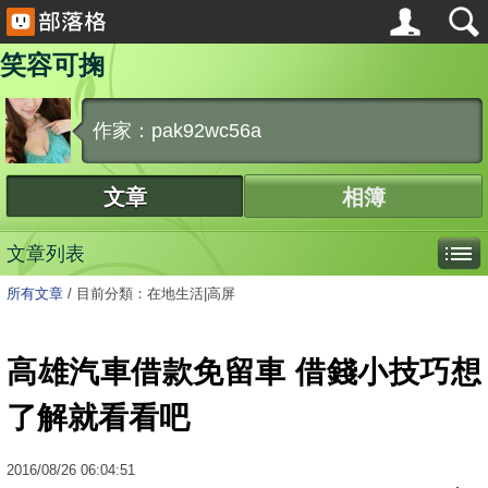
笑容可掬
作家：pak92wc56a
文章
相簿
文章列表
所有文章
/
目前分類：在地生活|高屏
高雄汽車借款免留車 借錢小技巧想
了解就看看吧
2016
/
08
/
26
06:04:51