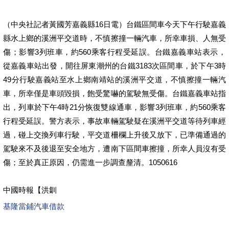
（中央社記者黃國芳嘉義縣16日電）台鐵區間車今天下午行駛嘉義
縣水上鄉的溪洲平交道時，不慎擦撞一輛汽車，所幸車損、人無受
傷；影響3列班車，約560乘客行程受延誤。台鐵嘉義車站表示，
從嘉義車站出發，開往屏東潮州的台鐵3183次區間車，於下午3時
49分行駛嘉義站至水上鄉南靖站的溪洲平交道，不慎擦撞一輛汽
車，所幸僅是車頭毀損，飽受驚嚇的駕駛無受傷。台鐵嘉義車站指
出，列車於下午4時21分恢復雙線通車，影響3列班車，約560乘客
行程受延誤。警方表示，事故車輛駕駛疑在溪洲平交道等待列車經
過，碰上交換列車行駛，平交道柵欄上升後又放下，已準備通過的
駕駛來不及後退至安全地方，遭南下區間車擦撞，所幸人員沒有受
傷；至於真正原因，仍需進一步調查釐清。1050616
中國時報【洪釧
基隆當鋪汽車借款