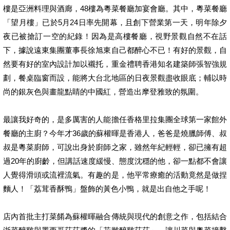
樓是亞洲料理與酒廊，48樓為粵菜餐廳加宴會廳。其中，粵菜餐廳
「望月樓」已於5月24日率先開幕，且創下營業第一天，明年除夕
夜已被搶訂一空的紀錄！因為是高樓餐廳，視野景觀自然不在話
下，據說遠東集團董事長徐旭東自己都醉心不已！有好的景觀，自
然要有好的室內設計加以襯托，重金禮聘香港知名建築師張智強規
劃，餐桌臨窗而設，能將大台北地區的日夜景觀盡收眼底；輔以時
尚的銀灰色與畫龍點睛的中國紅，營造出摩登雅致的氛圍。
最讓我好奇的，是多厲害的人能擔任香格里拉集團全球第一家館外
餐廳的主廚？今年才36歲的蘇權暉是香港人，爸爸是燒臘師傅、叔
叔是粵菜廚師，可說出身於廚師之家，雖然年紀輕輕，卻已擁有超
過20年的廚齡，但講話速度緩慢、態度沈穩的他，卻一點都不會讓
人覺得滑頭或流裡流氣。有趣的是，他平常療癒的活動竟然是做捏
麵人！「荔茸香酥鴨」盤飾的黃色小鴨，就是出自他之手呢！
店內首批主打菜餚為蘇權暉融合傳統與現代的創意之作，包括結合