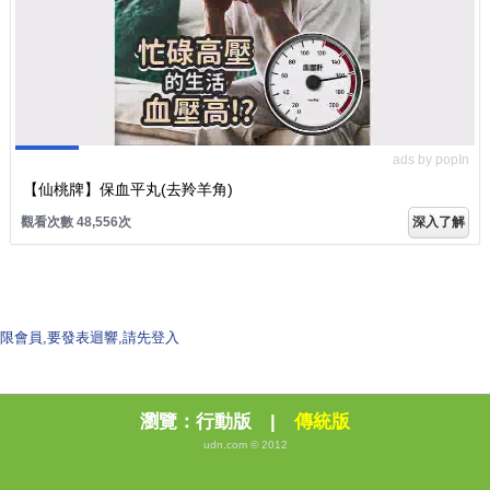
ads by popIn
【仙桃牌】保血平丸(去羚羊角)
觀看次數 48,556次
深入了解
限會員,要發表迴響,請先登入
瀏覽：
行動版
|
傳統版
udn.com © 2012