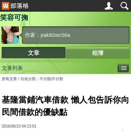
笑容可掬
作家：pak92wc56a
文章
相簿
文章列表
所有文章
/
目前分類：不分類|不分類
基隆當鋪汽車借款 懶人包告訴你向
民間借款的優缺點
2016
/
06
/
23
04:13:01