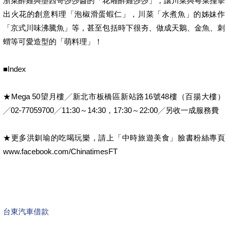
浙菜醉雞與墨西哥莎莎醬的「花雕醉雞莎莎」，讓川菜與粵菜撞擊
出火花的創意料理「泡椒滑蛋蝦仁」，川菜「水煮魚」的姊妹作
「京式川味沸騰魚」等，甚至包括時下很夯、做成天鵝、金魚、刺
蝟等可愛造型的「萌料理」！
■Index
★Mega 50望月樓╱新北市板橋區新站路16號48樓（百揚大樓）
╱02-77059700╱11:30～14:30，17:30～22:00╱另收一成服務費
★更多洪釧瑜的吃喝玩樂，請上「中時旅遊美食」臉書粉絲專頁
www.facebook.com/ChinatimesFT
台東汽車借款