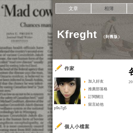
文章
相簿
Kfreght
（
到舊版
）
作家
加入好友
20
推薦部落格
訂閱關注
留言給他
p9u7g5
個人小檔案