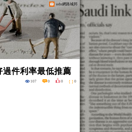
udn網路城邦
好過件利率最低推薦
107
0
0
0