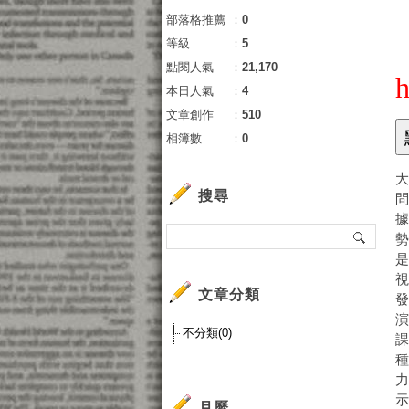
部落格推薦
：
0
等級
：
5
點閱人氣
：
21,170
h
本日人氣
：
4
文章創作
：
510
相簿數
：
0
搜尋
文章分類
不分類(0)
月曆