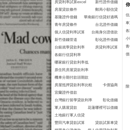
房貸利率試算excel
新竹證件借錢
房屋貸款條件
郵局小額信貸
信
基隆證件借錢
華南銀行信貸好過嗎
車
青年房貸條件
台北證件借錢
各
個人信貸利率試算
台南身分證借款
小
新竹借錢管道
彰化證件借錢
青
台銀就學貸款利率
房貸利率試算
債
各銀行信貸利率
哪家銀行貸款利率低
原住民房屋貸款利率
機車分期付款頭期款
房屋抵押貸款利率比較
卡債協商
限
宜蘭證件借款
台灣銀行留學貸款利率
彰化借錢
軍人購屋貸款
花蓮哪裡可以借錢
土地銀行軍人信貸
豐田汽車貸款試算
貸款試算車貸