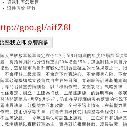
貸款利率怎麼算
證件借款 新竹
ttp://goo.gl/aifZ8l
大陸人民解放軍陸軍決定在今年7月至9月組織的年度17場跨區演
問題，將指揮員評估分值權重由20%增至35%，加強對指揮員自
據指出，這是陸軍為提升實戰化演訓質量確立的七條規定之一。
勢、不會理解上級意圖、不會定下作戰決心、不會擺兵布陣、不
是陸軍領導機構成立後首次自主在朱日和、青銅峽等訓練基地組
視，專門召開黨委議訓會，以「機動作戰、立體攻防」戰略要求
發七條規定，樹立「主建為打仗、主業抓訓練」的鮮明導向。參演
演習時間調整為7月至9月進行，防止在基礎訓練沒有落實的情況
課題連貫演練，紅藍雙方互相攻防，全程不退出情況；在新型力
種作戰、技術偵察等力量，由過去階段性使用調整為全程使用…
力不足等缺點。「今年這場仗可謂難上加難！」正在朱日和訓練
示，戰場機動以夜間行軍為主，實兵對抗夜間接敵、凌晨破障、拂