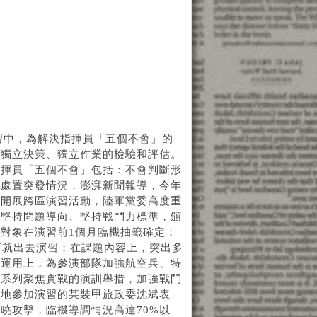
習中，為解決指揮員「五個不會」的
身獨立決策、獨立作業的檢驗和評估。
指揮員「五個不會」包括：不會判斷形
會處置突發情況，澎湃新聞報導，今年
織開展跨區演習活動，陸軍黨委高度重
，堅持問題導向、堅持戰鬥力標準，頒
對象在演習前1個月臨機抽籤確定；
下就出去演習；在課題內容上，突出多
量運用上，為參演部隊加強航空兵、特
一系列聚焦實戰的演訓舉措，加強戰鬥
基地參加演習的某裝甲旅政委沈斌表
曉攻擊，臨機導調情況高達70%以