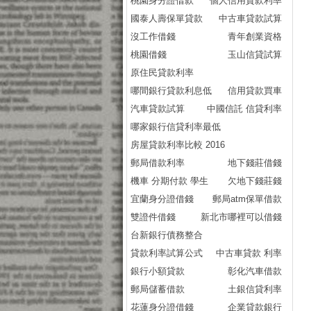
桃園身分證借款
個人信用貸款利率
國泰人壽保單貸款
中古車貸款試算
沒工作借錢
青年創業資格
桃園借錢
玉山信貸試算
原住民貸款利率
哪間銀行貸款利息低
信用貸款買車
汽車貸款試算
中國信託 信貸利率
哪家銀行信貸利率最低
房屋貸款利率比較 2016
郵局借款利率
地下錢莊借錢
機車 分期付款 學生
欠地下錢莊錢
宜蘭身分證借錢
郵局atm保單借款
雙證件借錢
新北市哪裡可以借錢
台新銀行債務整合
貸款利率試算公式
中古車貸款 利率
銀行小額貸款
彰化汽車借款
郵局儲蓄借款
土銀信貸利率
花蓮身分證借錢
企業貸款銀行