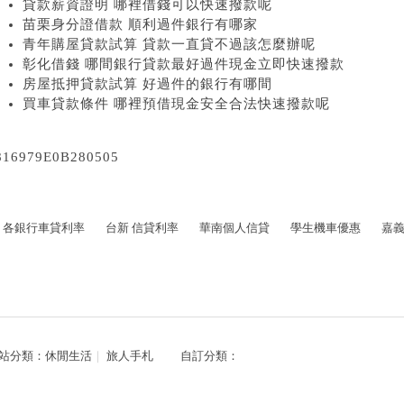
貸款薪資證明 哪裡借錢可以快速撥款呢
苗栗身分證借款 順利過件銀行有哪家
青年購屋貸款試算 貸款一直貸不過該怎麼辦呢
彰化借錢 哪間銀行貸款最好過件現金立即快速撥款
房屋抵押貸款試算 好過件的銀行有哪間
買車貸款條件 哪裡預借現金安全合法快速撥款呢
816979E0B280505
各銀行車貸利率
台新 信貸利率
華南個人信貸
學生機車優惠
嘉
站分類：
休閒生活
｜
旅人手札
自訂分類：