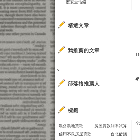
麼安全借錢
精選文章
我推薦的文章
1
>
部落格推薦人
標籤
全
農會農地貸款
房屋貸款利率試算
信用不良房屋貸款
台北借錢