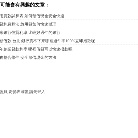
你可能會有興趣的文章：
用貸款試算表 如何預借現金安全快速
貸利息算法 急用錢如何快速辦理
家銀行信貸利率 比較好過件的銀行
額借款 台北 銀行貸不下來哪裡過件率100%立即撥款呢
年創業貸款利率 哪裡借錢可以快速撥款呢
務整合條件 安全預借現金的方法
會員,要發表迴響,請先登入