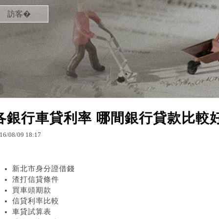
訪客�
各銀行車貸利率 哪間銀行貸款比較
16
/
08
/
09
18
:
17
新北市身分證借錢
渣打信貸條件
買車頭期款
信貸利率比較
車貸試算表