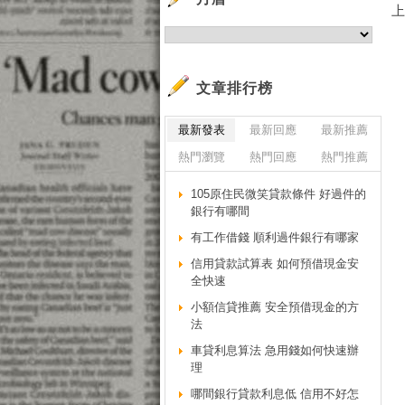
文章排行榜
最新發表
最新回應
最新推薦
熱門瀏覽
熱門回應
熱門推薦
105原住民微笑貸款條件 好過件的
銀行有哪間
有工作借錢 順利過件銀行有哪家
信用貸款試算表 如何預借現金安
全快速
小額信貸推薦 安全預借現金的方
法
車貸利息算法 急用錢如何快速辦
理
哪間銀行貸款利息低 信用不好怎