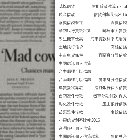
花旗信貸
信用貸款試算 excel
現金借款
信貸利率最低2016
嘉義借錢管道
嘉義借錢
華南銀行貸款試算
郵局軍人貸款
學生機車優惠
汽車貸款利率怎麼算
土地銀行信貸
高雄借錢
中古車貸條件
宜蘭身分證借款
中國信託個人信貸
台中哪裡可以借錢
台南哪裡可以借錢
屏東身分證借款
車貸款試算表
渣打銀行個人信貸
台南證件借款
機車分期付款 保人
彰化證件借款
玉山銀行債務
苗栗證件借款
南投借錢
小額信貸利率比較2016
台灣銀行個人信貸
中國信託個人信貸試算
負債整合