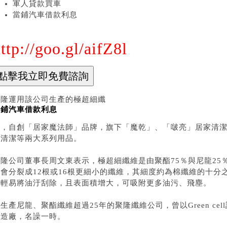
軍人貸款買車
當鋪汽車借款利息
ttp://goo.gl/aifZ8l
聚隆運用該公司生產的極超細纖
當鋪汽車借款利息
維，自創「居家魔法師」品牌，旗下「魔乾」、「啵亮」居家清
人清潔等兩大系列用品。
聚隆公司董事長周文東表示，極超細纖維是由聚酯75％與尼龍25
維會分裂成12根或16根更細小的纖維，其細度約為棉纖維的十分
可輕易將油汙刮除，且表面積增大，可吸附更多油污、飛塵。
生產尼龍、聚酯纖維超過25年的聚隆纖維公司，曾以Green c
製造廠，名譟一時。