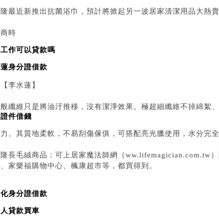
聚隆最近新推出抗菌浴巾，預計將掀起另一波居家清潔用品大熱
工商時
沒工作可以貸款嗎
花蓮身分證借款
報【李水蓮】
一般纖維只是將油汙推移，沒有潔淨效果。極超細纖維不掉綿絮
押證件借錢
汙力。其質地柔軟，不易刮傷傢俱，可搭配亮光臘使用，水分完
隆長毛絨商品：可上居家魔法師網（ww.lifemagician.com
心、家樂福購物中心、楓康超市等，都買得到。
彰化身分證借款
軍人貸款買車