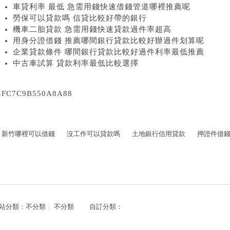
車貸利率 最低 急需用錢快速借錢管道哪裡推薦呢
勞保可以貸款嗎 信貸比較好帶的銀行
機車二胎貸款 急需用錢快速貸款過件率超高
用身分證借錢 推薦哪間銀行貸款比較好辦過件划算呢
企業貸款條件 哪間銀行貸款比較好過件利率最低推薦
中古車試算 貸款利率最低比較選擇
4FC7C9B550A8A88
新竹哪裡可以借錢
沒工作可以貸款嗎
土地銀行信用貸款
押證件借
站分類：
不分類
｜
不分類
自訂分類：