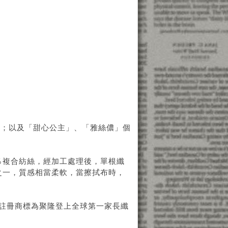
潔；以及「甜心公主」、「雅絲儂」個
％複合紡絲，經加工處理後，單根纖
之一，質感相當柔軟，當擦拭布時，
ell註冊商標為聚隆登上全球第一家長纖