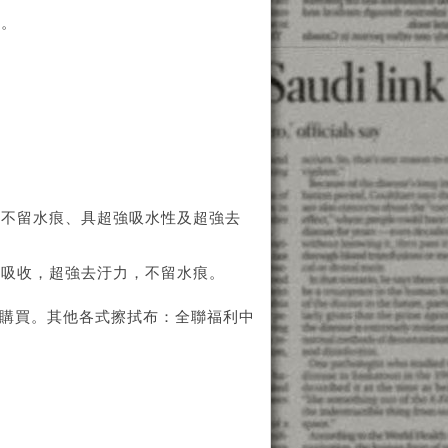
賣。
、不留水痕、具超強吸水性及超強去
全吸收，超強去汙力，不留水痕。
.tw）購買。其他各式擦拭布：全聯福利中