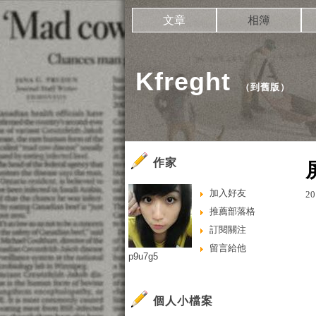
文章
相簿
Kfreght
（
到舊版
）
作家
加入好友
20
推薦部落格
訂閱關注
留言給他
p9u7g5
個人小檔案