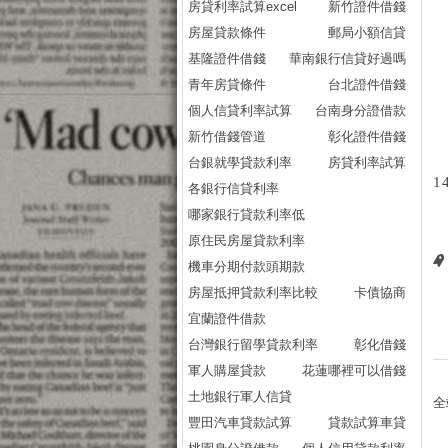
房貸利率試算excel
新竹證件借錢
房屋貸款條件
郵局小額信貸
基隆證件借錢
華南銀行信貸好過嗎
青年房貸條件
台北證件借錢
個人信貸利率試算
台南身分證借款
新竹借錢管道
彰化證件借錢
台銀就學貸款利率
房貸利率試算
1
各銀行信貸利率
哪家銀行貸款利率低
原住民房屋貸款利率
機車分期付款頭期款
房屋抵押貸款利率比較
卡債協商
宜蘭證件借款
台灣銀行留學貸款利率
彰化借錢
軍人購屋貸款
花蓮哪裡可以借錢
土地銀行軍人信貸
全
豐田汽車貸款試算
貸款試算車貸