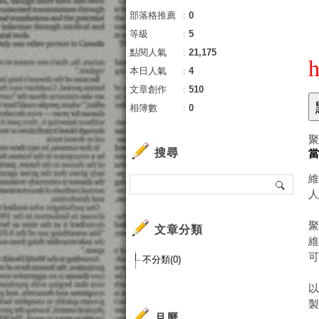
部落格推薦
：
0
等級
：
5
點閱人氣
：
21,175
h
本日人氣
：
4
文章創作
：
510
相簿數
：
0
搜尋
文章分類
不分類(0)
以
月曆