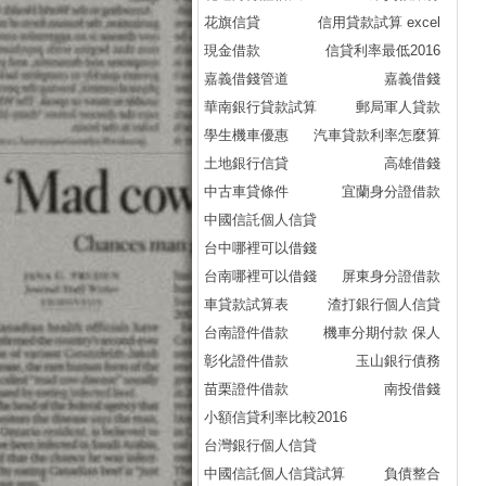
花旗信貸
信用貸款試算 excel
現金借款
信貸利率最低2016
嘉義借錢管道
嘉義借錢
華南銀行貸款試算
郵局軍人貸款
學生機車優惠
汽車貸款利率怎麼算
土地銀行信貸
高雄借錢
中古車貸條件
宜蘭身分證借款
中國信託個人信貸
台中哪裡可以借錢
台南哪裡可以借錢
屏東身分證借款
車貸款試算表
渣打銀行個人信貸
台南證件借款
機車分期付款 保人
彰化證件借款
玉山銀行債務
苗栗證件借款
南投借錢
小額信貸利率比較2016
台灣銀行個人信貸
中國信託個人信貸試算
負債整合