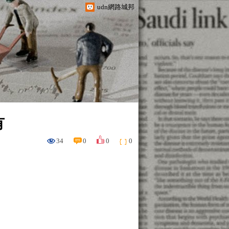
udn網路城邦
有
34
0
0
0