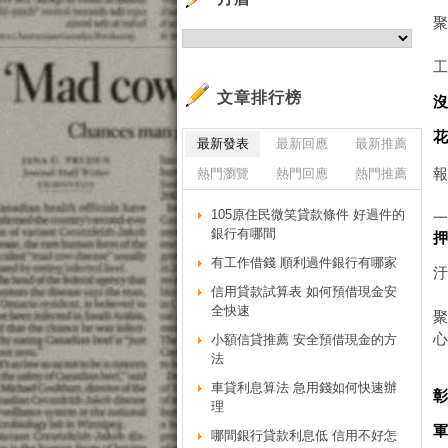
文章排行榜
最新發表
最新回應
最新推薦
熱門瀏覽
熱門回應
熱門推薦
105原住民微笑貸款條件 好過件的
銀行有哪間
有工作借錢 順利過件銀行有哪家
信用貸款試算表 如何預借現金安
全快速
聚
小額信貸推薦 安全預借現金的方
法
車貸利息算法 急用錢如何快速辦
理
哪間銀行貸款利息低 信用不好怎