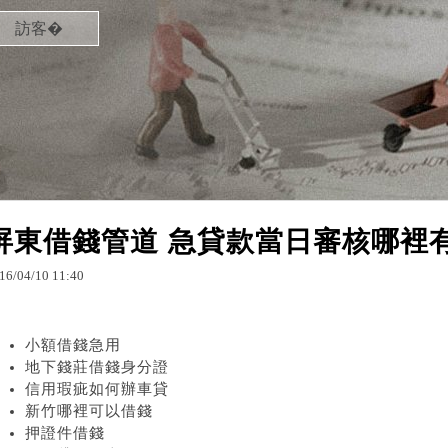
訪客�
屏東借錢管道 急貸款當日審核哪裡
16
/
04
/
10
11
:
40
小額借錢急用
地下錢莊借錢身分證
信用瑕疵如何辦車貸
新竹哪裡可以借錢
押證件借錢