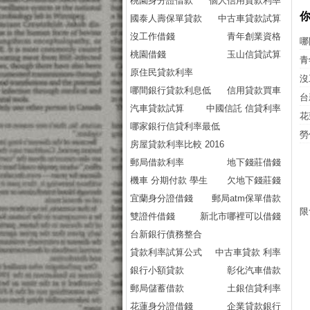
桃園身分證借款
個人信用貸款利率
國泰人壽保單貸款
中古車貸款試算
沒工作借錢
青年創業資格
哪
桃園借錢
玉山信貸試算
青
原住民貸款利率
沒
哪間銀行貸款利息低
信用貸款買車
台
汽車貸款試算
中國信託 信貸利率
花
哪家銀行信貸利率最低
勞
房屋貸款利率比較 2016
郵局借款利率
地下錢莊借錢
機車 分期付款 學生
欠地下錢莊錢
宜蘭身分證借錢
郵局atm保單借款
限
雙證件借錢
新北市哪裡可以借錢
台新銀行債務整合
貸款利率試算公式
中古車貸款 利率
銀行小額貸款
彰化汽車借款
郵局儲蓄借款
土銀信貸利率
花蓮身分證借錢
企業貸款銀行