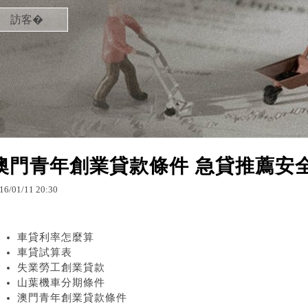
訪客�
澳門青年創業貸款條件 急貸推薦安
16
/
01
/
11
20
:
30
車貸利率怎麼算
車貸試算表
失業勞工創業貸款
山葉機車分期條件
澳門青年創業貸款條件