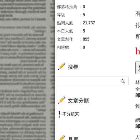
部落格推薦
：
0
等級
：
5
點閱人氣
：
21,737
本日人氣
：
5
文章創作
：
895
相簿數
：
0
搜尋
文章分類
不分類(0)
月曆