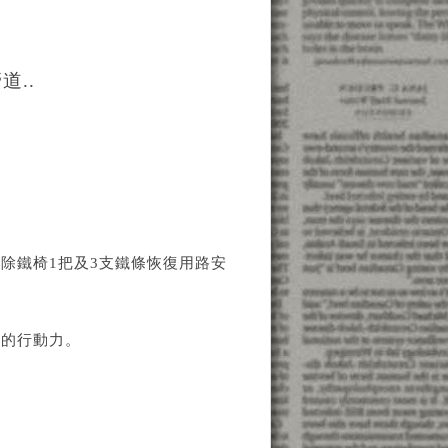
..
除鐵椅1把及3支鐵條恢復用路安
質的行動力。