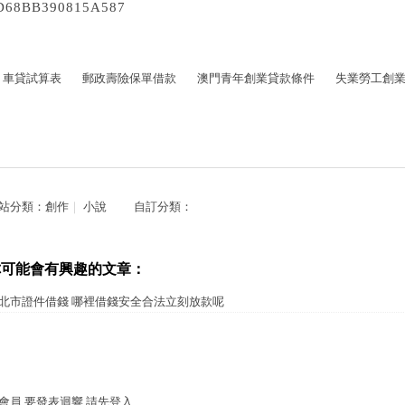
D68BB390815A587
車貸試算表
郵政壽險保單借款
澳門青年創業貸款條件
失業勞工創
站分類：
創作
｜
小說
自訂分類：
你可能會有興趣的文章：
北市證件借錢 哪裡借錢安全合法立刻放款呢
會員,要發表迴響,請先登入