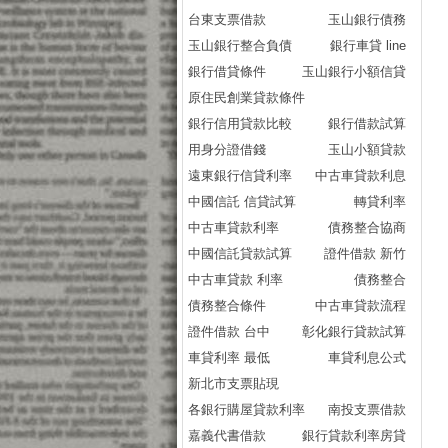
台東支票借款
玉山銀行債務
玉山銀行整合負債
銀行車貸 line
銀行借貸條件
玉山銀行小額信貸
原住民創業貸款條件
銀行信用貸款比較
銀行借款試算
用身分證借錢
玉山小額貸款
遠東銀行信貸利率
中古車貸款利息
中國信託 信貸試算
轉貸利率
中古車貸款利率
債務整合協商
中國信託貸款試算
證件借款 新竹
中古車貸款 利率
債務整合
債務整合條件
中古車貸款流程
證件借款 台中
彰化銀行貸款試算
車貸利率 最低
車貸利息公式
新北市支票貼現
各銀行購屋貸款利率
南投支票借款
嘉義代書借款
銀行貸款利率房貸