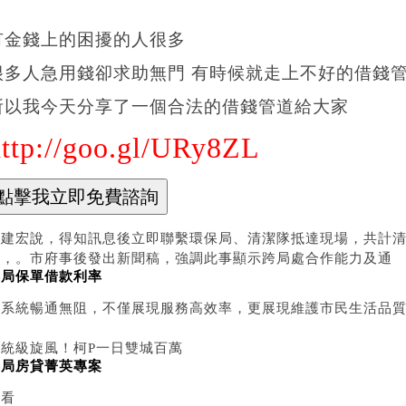
有金錢上的困擾的人很多
很多人急用錢卻求助無門 有時候就走上不好的借錢管道
所以我今天分享了一個合法的借錢管道給大家
http://goo.gl/URy8ZL
林建宏說，得知訊息後立即聯繫環保局、清潔隊抵達現場，共計清
全，。市府事後發出新聞稿，強調此事顯示跨局處合作能力及通
郵局保單借款利率
報系統暢通無阻，不僅展現服務高效率，更展現維護市民生活品
總統級旋風！柯P一日雙城百萬
郵局房貸菁英專案
人看