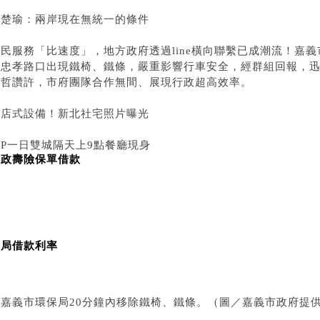
宋楚瑜：兩岸現在無統一的條件
民服務「比速度」，地方政府透過line橫向聯繫已成潮流！嘉
與忠孝路口出現鐵椅、鐵條，嚴重影響行車安全，經群組回報，迅
醒哲讚許，市府團隊合作無間、展現行政超高效率。
飯店式設備！新北社宅照片曝光
柯P一日雙城隔天上9點餐廳現身
郵政壽險保單借款
郵局借款利率
▲嘉義市環保局20分鐘內移除鐵椅、鐵條。（圖／嘉義市政府提