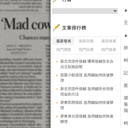
文章排行榜
最新發表
最新回應
最新推薦
熱門瀏覽
熱門回應
熱門推薦
柯
新北市證件借錢 哪裡借錢安全合
法立刻放款呢
苗栗小額借貸 急用錢如何快速辦
理
新北市證件借錢 急用錢安全預借
現金的方法
屏東民間借款 急用錢如何快速辦
理
屏東身分證借錢 急用錢如何快速
辦理