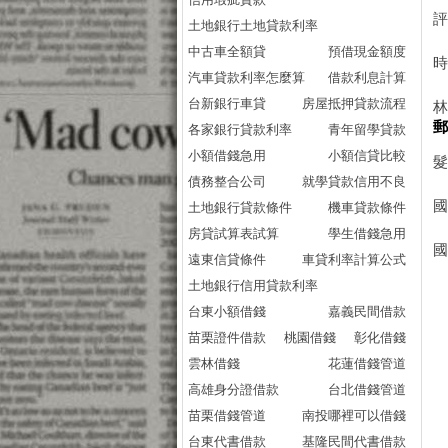
土地銀行土地貸款利率
中古車全額貸
預借現金額度
汽車貸款利率怎麼算
借款利息計算
台新銀行車貸
房屋抵押貸款流程
各家銀行貸款利率
青年留學貸款
小額借錢急用
小額信貸比較
債務整合公司
就學貸款信用不良
國
土地銀行貸款條件
機車貸款條件
房貸試算表試算
學生借錢急用
遠東信貸條件
車貸利率計算公式
土地銀行信用貸款利率
台東小額借錢
嘉義民間借款
苗栗證件借款
桃園借錢
彰化借錢
雲林借錢
花蓮借錢管道
高雄身分證借款
台北借錢管道
苗栗借錢管道
南投哪裡可以借錢
台東代書借款
基隆民間代書借款