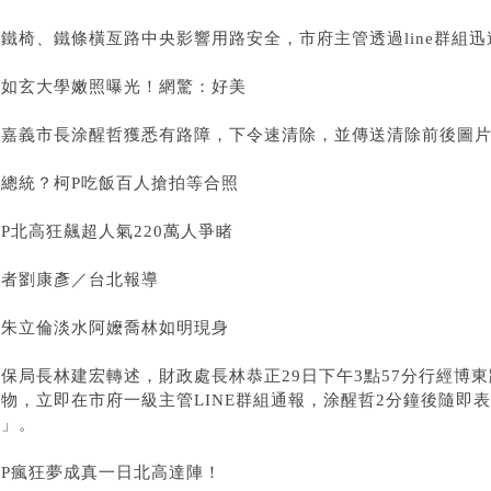
▲鐵椅、鐵條橫亙路中央影響用路安全，市府主管透過line群組
王如玄大學嫩照曝光！網驚：好美
▲嘉義市長涂醒哲獲悉有路障，下令速清除，並傳送清除前後圖
拚總統？柯P吃飯百人搶拍等合照
P北高狂飆超人氣220萬人爭睹
記者劉康彥／台北報導
挺朱立倫淡水阿嬤喬林如明現身
環保局長林建宏轉述，財政處長林恭正29日下午3點57分行經博
落物，立即在市府一級主管LINE群組通報，涂醒哲2分鐘後隨即
我」。
柯P瘋狂夢成真一日北高達陣！