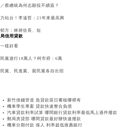
評／蔡總統為何志願役不續簽？
時力站台！李遠哲：21年來最高興
林郁方：林昶佐長、短
郵局信用貸款
髮一樣好看
民黨遊行18萬人？柯市府：6萬
國民黨、民進黨、親民黨各自出招
新竹借錢管道 急貸款當日審核哪裡有
機車學生專案 貸款快速整合負債
汽車貸款利率試算 哪間銀行貸款利率最低馬上過件撥款
郵局房貸部 哪間貸款最好辦快速撥款
機車分期付款 保人 利率超低推薦銀行