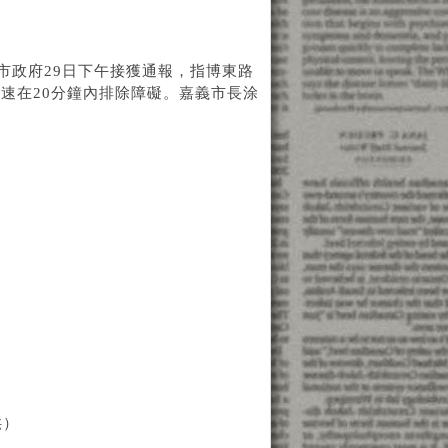
義市政府29日下午接獲通報，指博東路
速在20分鐘內排除障礙。嘉義市長涂
供）