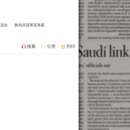
業貸款
郵局房貸菁英專案
推薦
引用
列印