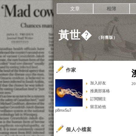
文章
相簿
黃世�
（
到舊版
）
作家
加入好友
20
推薦部落格
訂閱關注
留言給他
p8mx5u7
個人小檔案