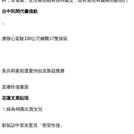
科，水電費、生活費他都有按時繳交，政府當然有義務照顧他們
台中民間代書借款
。
澳狠心駕駛100公尺輾斃17隻袋鼠
美共和黨初選愛州由克魯茲獲勝
直播性侵畫面
花蓮支票貼現
！婦為48萬出賣女兒
射鼠誤中室友驚見「密室性侵」