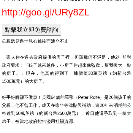
http://goo.gl/URy8ZL
母親聽見過世兒心跳掩面淚崩不止
一家人住在過去政府提供的房子裡，但羅飛仍不滿足，他2年前對
政府要求：「孩子越來越多，小房子住起來像監獄，幫我換大一點
的房子。」現在，他真的得到了一棟價值30萬英鎊（約新台幣
1500萬元）的大房子。
好手好腳卻不做事！英國64歲的羅飛（Peter Rolfe）是26個孩子的
父親，他不曾工作，成天在家坐等津貼與補助，這20年來消耗的公
帑達到50萬英鎊（約新台幣2500萬元），近日他還爭取到一棟大
房子，被當地政府控告濫用社福資源。