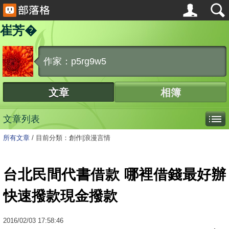
崔芳�
作家：p5rg9w5
文章
相簿
文章列表
所有文章
/
目前分類：創作|浪漫言情
台北民間代書借款 哪裡借錢最好辦
快速撥款現金撥款
2016
/
02
/
03
17:58:46