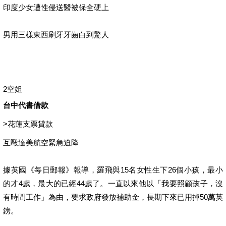
印度少女遭性侵送醫被保全硬上
男用三樣東西刷牙牙齒白到驚人
2空姐
台中代書借款
>
花蓮支票貸款
互毆達美航空緊急迫降
據英國《每日郵報》報導，羅飛與15名女性生下26個小孩，最小
的才4歲，最大的已經44歲了。一直以來他以「我要照顧孩子，沒
有時間工作」為由，要求政府發放補助金，長期下來已用掉50萬英
鎊。