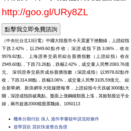
http://goo.gl/URy8ZL
（中央社台北13日電）中國大陸股市今天震盪下挫翻綠，上證綜指
下跌2.42%，以2949.60點作收；深證成指下跌3.06%，收在
9978.82點。 上海證券交易所綜合股價指數（上證綜指）收在
2949.60點，下跌73.26點，跌幅2.42%，成交量人民幣2083.76億
元。 深圳證券交易所成份股價指數（深證成指）以9978.82點作
收，下跌314.88點，跌幅3.06%，成交量人民幣3105.59億元。 綜
合新華網、新浪網等大陸媒體報導，上證綜指今天跌破3000點大
關，深證成指跌破萬點。盤面上僅鋼鐵類股上漲，其餘類股近乎全
綠，兩市超過2000檔股票飄綠。1050113
機車分期付款 保人 過件率審核申請流程條件
遊學貸款 貸款快速整合負債