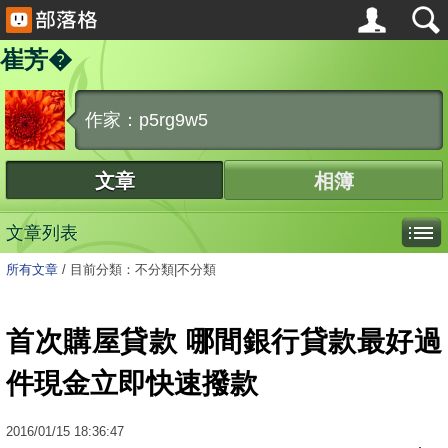
崔芳�
作家：p5rg9w5
文章
相簿
文章列表
所有文章
/
目前分類：不分類|不分類
首次購屋貸款 哪間銀行貸款最好過
件現金立即快速撥款
2016
/
01
/
15
18:36:47