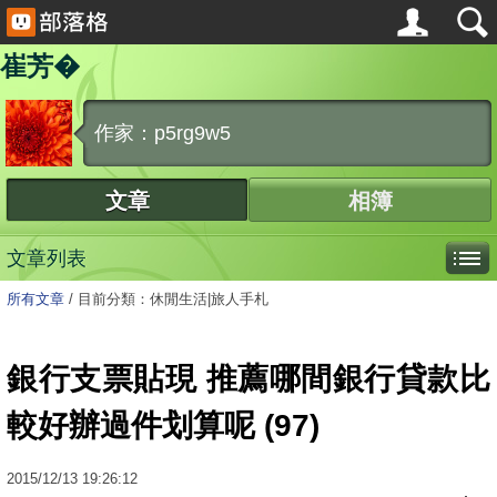
崔芳�
作家：p5rg9w5
文章
相簿
文章列表
所有文章
/
目前分類：休閒生活|旅人手札
銀行支票貼現 推薦哪間銀行貸款比
較好辦過件划算呢 (97)
2015
/
12
/
13
19:26:12