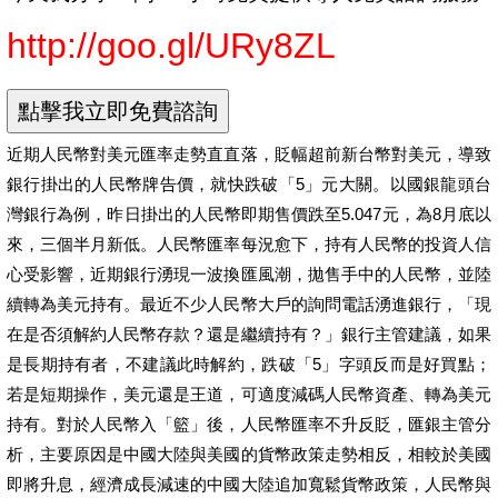
http://goo.gl/URy8ZL
近期人民幣對美元匯率走勢直直落，貶幅超前新台幣對美元，導致
銀行掛出的人民幣牌告價，就快跌破「5」元大關。以國銀龍頭台
灣銀行為例，昨日掛出的人民幣即期售價跌至5.047元，為8月底以
來，三個半月新低。人民幣匯率每況愈下，持有人民幣的投資人信
心受影響，近期銀行湧現一波換匯風潮，拋售手中的人民幣，並陸
續轉為美元持有。最近不少人民幣大戶的詢問電話湧進銀行，「現
在是否須解約人民幣存款？還是繼續持有？」銀行主管建議，如果
是長期持有者，不建議此時解約，跌破「5」字頭反而是好買點；
若是短期操作，美元還是王道，可適度減碼人民幣資產、轉為美元
持有。對於人民幣入「籃」後，人民幣匯率不升反貶，匯銀主管分
析，主要原因是中國大陸與美國的貨幣政策走勢相反，相較於美國
即將升息，經濟成長減速的中國大陸追加寬鬆貨幣政策，人民幣與