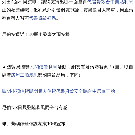
列出4面不同旗幟，讓網友猜出哪一面是真
代書貸款台中
票貼利息
正的歐盟旗幟，但卻意外引發網友爭論，質疑題目太簡單，簡直污
辱台灣人智商
代書貸款好嗎
。
尼伯特逼近！10縣市發豪大雨特報
▲國貿局贈獎
民間信貸利息
活動，網友質疑污辱智商！(圖／取自
經濟
房屋二胎意思
部國際貿易局，下同)
民間小額信貸
民間個人信貸
代書貸款安全嗎
台中房屋二胎
尼伯特8日晨登陸暴風雨全台有感
即／蘭嶼停班停課花東10時宣布