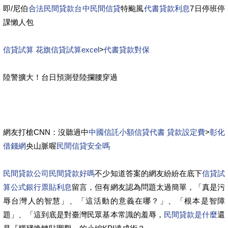
即/尼伯
合法民間貸款
台中民間信貸
特颱風
代書貸款利息
7日停班停
課懶人包
信貸試算 花旗信貸試算excel
>
代書貸款對保
陸警擴大！台日預測登陸攔腰穿過
網友打槍CNN：沒聽過中
中國信託小額信貸代書 貸款設定費
>
彰化
借錢網
央山脈喔
民間信貸安全嗎
民間貸款公司
民間貸款好嗎
不少知道答案的網友紛紛在底下
信貸試
算公式
銀行票貼利息
留言，但有網友認為問題太過簡單，「真是污
辱台灣人的智慧」、「這活動的意義在哪？」、「根本是智障
題」、「這到底是對臺灣民眾基本常識的羞辱，
民間貸款是什麼
還