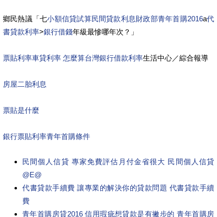
鄉民熱議「七
小額信貸試算
民間貸款利息
財政部青年首購2016
a
代
書貸款利率
>
銀行借錢
年級最慘哪年次？」
票貼利率
車貸利率 怎麼算
台灣銀行借款利率
生活中心／綜合報導
房屋二胎利息
票貼是什麼
銀行票貼利率
青年首購條件
民間個人信貸 專家免費評估月付金省很大 民間個人信貸
@E@
代書貸款手續費 讓專業的解決你的貸款問題 代書貸款手續
費
青年首購房貸2016 信用瑕疵想貸款是有撇步的 青年首購房