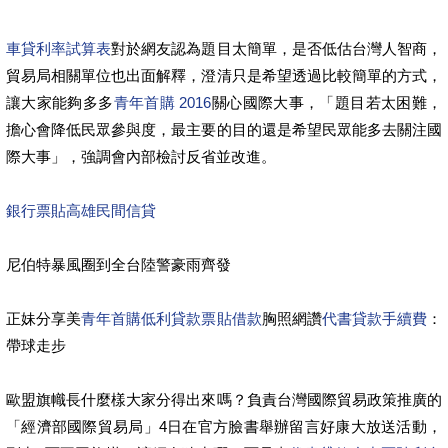
車貸利率試算表
對於網友認為題目太簡單，是否低估台灣人智商，
貿易局相關單位也出面解釋，澄清只是希望透過比較簡單的方式，
讓大家能夠多多
青年首購 2016
關心國際大事，「題目若太困難，
擔心會降低民眾參與度，最主要的目的還是希望民眾能多去關注國
際大事」，強調會內部檢討反省並改進。
銀行票貼
高雄民間信貸
尼伯特暴風圈到全台陸警豪雨齊發
正妹分享美
青年首購低利貸款
票貼借款
胸照網讚
代書貸款手續費
：
帶球走步
歐盟旗幟長什麼樣大家分得出來嗎？負責台灣國際貿易政策推廣的
「經濟部國際貿易局」4日在官方臉書舉辦留言好康大放送活動，