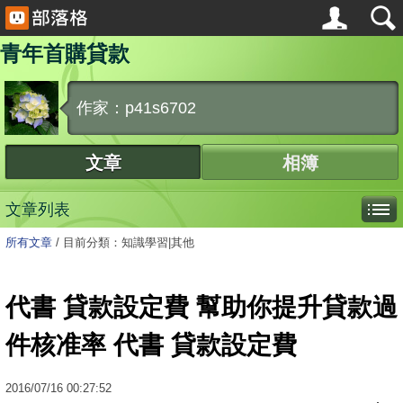
青年首購貸款
作家：p41s6702
文章
相簿
文章列表
所有文章
/
目前分類：知識學習|其他
代書 貸款設定費 幫助你提升貸款過
件核准率 代書 貸款設定費
2016
/
07
/
16
00:27:52