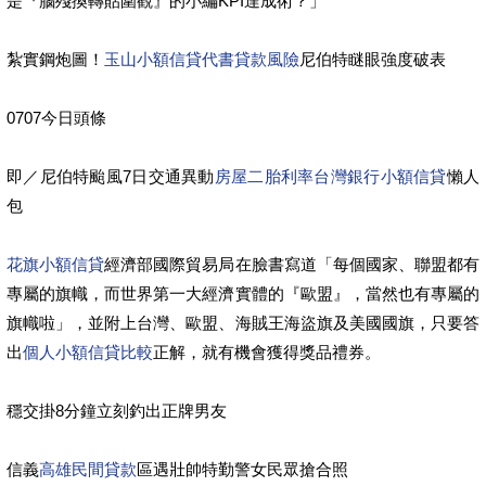
是『腦殘換轉貼圍觀』的小編KPI達成術？」
紮實鋼炮圖！
玉山小額信貸
代書貸款風險
尼伯特瞇眼強度破表
0707今日頭條
即／尼伯特颱風7日交通異動
房屋二胎利率
台灣銀行小額信貸
懶人
包
花旗小額信貸
經濟部國際貿易局在臉書寫道「每個國家、聯盟都有
專屬的旗幟，而世界第一大經濟實體的『歐盟』，當然也有專屬的
旗幟啦」，並附上台灣、歐盟、海賊王海盜旗及美國國旗，只要答
出
個人小額信貸比較
正解，就有機會獲得獎品禮券。
穩交掛8分鐘立刻釣出正牌男友
信義
高雄民間貸款
區遇壯帥特勤警女民眾搶合照