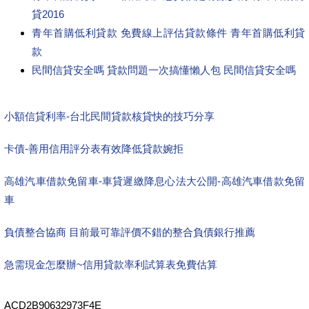
貸2016
青年首購低利貸款 免費線上評估貸款條件 青年首購低利貸
款
民間信貸安全嗎 貸款問題一次搞懂懶人包 民間信貸安全嗎
小額信貸利率-台北民間貸款核貸快的技巧分享
卡債-善用信用評分表有效降低貸款婉拒
高雄汽車借款免留車-車貸遲繳降息心法大公開-高雄汽車借款免留
車
負債整合協商 目前最可靠評價不錯的整合負債銀行推薦
急需現金怎麼辦~信用貸款率利試算表免費估算
ACD2B90632973F4E