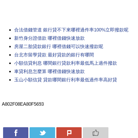
合法借錢管道 銀行貸不下來哪裡過件率100%立即撥款呢
新竹身分證借款 哪裡借錢快速放款
房屋二胎貸款銀行 哪裡借錢可以快速撥款呢
台北市留學貸款 最好貸款的銀行有哪間
小額信貸利息 哪間銀行貸款利率最低馬上過件撥款
車貸利息怎麼算 哪裡借錢快速放款
玉山小額信貸 貸款哪間銀行利率最低過件率高好貸
A802F08EA80F5693