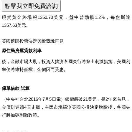
現貨黃金終場報1350.79美元，盤中曾勁揚1.2%，每盎斯達
1357.63美元。
英國選民投票決定與歐盟說再見
原住民房屋貸款利率
後，金融市場大亂，投資人揣測各國央行將祭出刺激措施，美國利
率仍將維持低檔，金價因而受惠。
保單借款 試算
（中央社台北2016年7月5日電）銀價飆破21美元，是2年來首見，
金價則連續4天走揚，主因市場揣測英國公投決定脫歐後，各國央
行將加碼刺激政策。