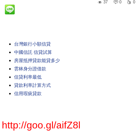
37
0
0
台灣銀行小額信貸
中國信託 信貸試算
房屋抵押貸款能貸多少
雲林身分證借款
信貸利率最低
貸款利率計算方式
信用瑕疵貸款
http://goo.gl/aifZ8l