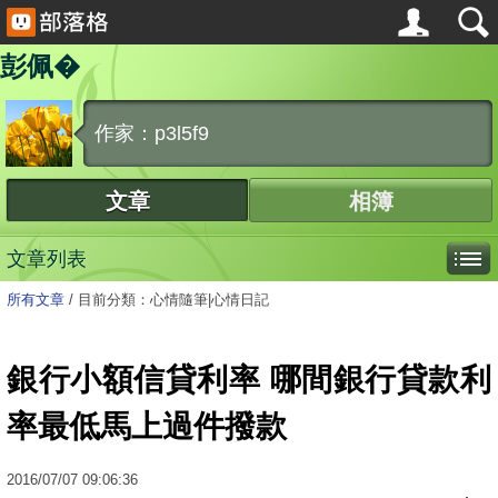
彭佩�
作家：p3l5f9
文章
相簿
文章列表
所有文章
/
目前分類：心情隨筆|心情日記
銀行小額信貸利率 哪間銀行貸款利
率最低馬上過件撥款
2016
/
07
/
07
09:06:36